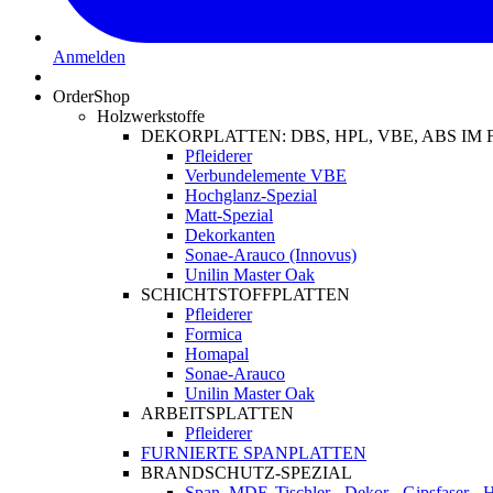
Anmelden
OrderShop
Holzwerkstoffe
DEKORPLATTEN: DBS, HPL, VBE, ABS I
Pfleiderer
Verbundelemente VBE
Hochglanz-Spezial
Matt-Spezial
Dekorkanten
Sonae-Arauco (Innovus)
Unilin Master Oak
SCHICHTSTOFFPLATTEN
Pfleiderer
Formica
Homapal
Sonae-Arauco
Unilin Master Oak
ARBEITSPLATTEN
Pfleiderer
FURNIERTE SPANPLATTEN
BRANDSCHUTZ-SPEZIAL
Span, MDF, Tischler-, Dekor-, Gipsfaser-,