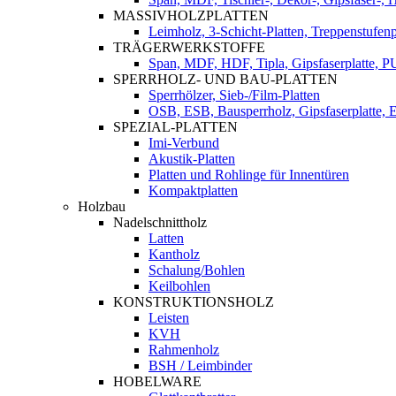
MASSIVHOLZPLATTEN
Leimholz, 3-Schicht-Platten, Treppenstufenp
TRÄGERWERKSTOFFE
Span, MDF, HDF, Tipla, Gipsfaserplatte, 
SPERRHOLZ- UND BAU-PLATTEN
Sperrhölzer, Sieb-/Film-Platten
OSB, ESB, Bausperrholz, Gipsfaserplatte, E
SPEZIAL-PLATTEN
Imi-Verbund
Akustik-Platten
Platten und Rohlinge für Innentüren
Kompaktplatten
Holzbau
Nadelschnittholz
Latten
Kantholz
Schalung/Bohlen
Keilbohlen
KONSTRUKTIONSHOLZ
Leisten
KVH
Rahmenholz
BSH / Leimbinder
HOBELWARE