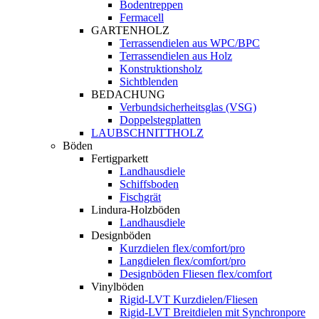
Bodentreppen
Fermacell
GARTENHOLZ
Terrassendielen aus WPC/BPC
Terrassendielen aus Holz
Konstruktionsholz
Sichtblenden
BEDACHUNG
Verbundsicherheitsglas (VSG)
Doppelstegplatten
LAUBSCHNITTHOLZ
Böden
Fertigparkett
Landhausdiele
Schiffsboden
Fischgrät
Lindura-Holzböden
Landhausdiele
Designböden
Kurzdielen flex/comfort/pro
Langdielen flex/comfort/pro
Designböden Fliesen flex/comfort
Vinylböden
Rigid-LVT Kurzdielen/Fliesen
Rigid-LVT Breitdielen mit Synchronpore