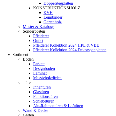
Doppelstegplatten
KONSTRUKTIONSHOLZ
KVH
Leimbinder
Gartenholz
Muster & Kataloge
Sonderposten
Pfleiderer
Outlet
Pfleiderer Kollektion 2024 HPL & VBE
Pfleiderer Kollektion 2024 Dekorspanplatten
Sortiment
Böden
Parkett
Designboden
Laminat
Massivholzdielen
Türen
Innentüren
Glastüren
Funktionstüren
Schiebetüren
Alu-Rahmentüren & Lofttüren
Wand & Decke
Garten