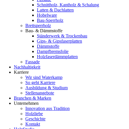
Schnittholz, Kantholz & Schalung
Latten & Dachlatten
Hobelware
Bau-Sperrholz
Brettsperrholz
Bau- & Dämmstoffe
Ständerwerk & Trockenbau
Gips- & Gipsfaserplatten
Dämmstoffe
Dampfbremsfolie
Holzfaserdämmplatten
Fassade
Nachhaltigkeit
Karriere
Wir sind Waterkamp
So geht Karriere
Ausbildung & Studium
Stellenangebote
Branchen & Marken
Unternehmen
Innovation aus Tradition
Holzliebe
Geschichte
Kontakt