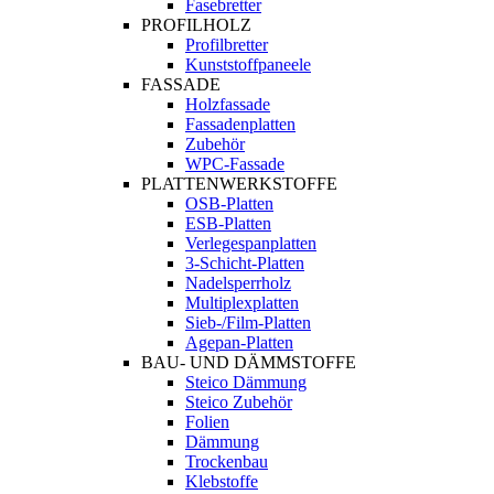
Fasebretter
PROFILHOLZ
Profilbretter
Kunststoffpaneele
FASSADE
Holzfassade
Fassadenplatten
Zubehör
WPC-Fassade
PLATTENWERKSTOFFE
OSB-Platten
ESB-Platten
Verlegespanplatten
3-Schicht-Platten
Nadelsperrholz
Multiplexplatten
Sieb-/Film-Platten
Agepan-Platten
BAU- UND DÄMMSTOFFE
Steico Dämmung
Steico Zubehör
Folien
Dämmung
Trockenbau
Klebstoffe