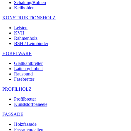
Schalung/Bohlen
Keilbohlen
KONSTRUKTIONSHOLZ
Leisten
KVH
Rahmenholz
BSH / Leimbinder
HOBELWARE
Glattkantbretter
Latten gehobelt
Rauspund
Fasebretter
PROFILHOLZ
Profilbretter
Kunststoffpaneele
FASSADE
Holzfassade
Fassadenplatten