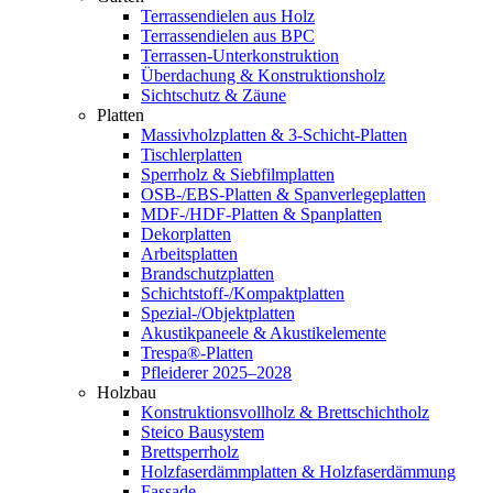
Terrassendielen aus Holz
Terrassendielen aus BPC
Terrassen-Unterkonstruktion
Überdachung & Konstruktionsholz
Sichtschutz & Zäune
Platten
Massivholzplatten & 3-Schicht-Platten
Tischlerplatten
Sperrholz & Siebfilmplatten
OSB-/EBS-Platten & Spanverlegeplatten
MDF-/HDF-Platten & Spanplatten
Dekorplatten
Arbeitsplatten
Brandschutzplatten
Schichtstoff-/Kompaktplatten
Spezial-/Objektplatten
Akustikpaneele & Akustikelemente
Trespa®-Platten
Pfleiderer 2025–2028
Holzbau
Konstruktionsvollholz & Brettschichtholz
Steico Bausystem
Brettsperrholz
Holzfaserdämmplatten & Holzfaserdämmung
Fassade