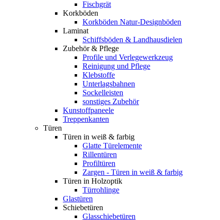
Fischgrät
Korkböden
Korkböden Natur-Designböden
Laminat
Schiffsböden & Landhausdielen
Zubehör & Pflege
Profile und Verlegewerkzeug
Reinigung und Pflege
Klebstoffe
Unterlagsbahnen
Sockelleisten
sonstiges Zubehör
Kunstoffpaneele
Treppenkanten
Türen
Türen in weiß & farbig
Glatte Türelemente
Rillentüren
Profiltüren
Zargen - Türen in weiß & farbig
Türen in Holzoptik
Türrohlinge
Glastüren
Schiebetüren
Glasschiebetüren