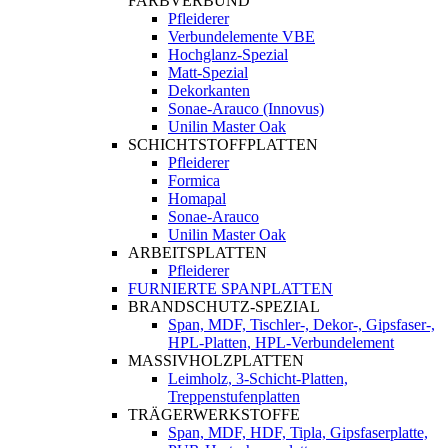
FARBVERBUND
Pfleiderer
Verbundelemente VBE
Hochglanz-Spezial
Matt-Spezial
Dekorkanten
Sonae-Arauco (Innovus)
Unilin Master Oak
SCHICHTSTOFFPLATTEN
Pfleiderer
Formica
Homapal
Sonae-Arauco
Unilin Master Oak
ARBEITSPLATTEN
Pfleiderer
FURNIERTE SPANPLATTEN
BRANDSCHUTZ-SPEZIAL
Span, MDF, Tischler-, Dekor-, Gipsfaser-,
HPL-Platten, HPL-Verbundelement
MASSIVHOLZPLATTEN
Leimholz, 3-Schicht-Platten,
Treppenstufenplatten
TRÄGERWERKSTOFFE
Span, MDF, HDF, Tipla, Gipsfaserplatte,