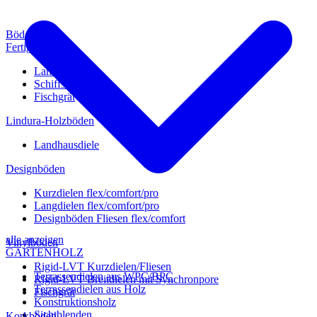
Böden
Fertigparkett
Landhausdiele
Schiffsboden
Fischgrät
Lindura-Holzböden
Landhausdiele
Designböden
Kurzdielen flex/comfort/pro
Langdielen flex/comfort/pro
Designböden Fliesen flex/comfort
alle anzeigen
Vinylböden
GARTENHOLZ
Rigid-LVT Kurzdielen/Fliesen
Terrassendielen aus WPC/BPC
Rigid-LVT Breitdielen mit Synchronpore
Terrassendielen aus Holz
Fischgrät
Konstruktionsholz
Sichtblenden
Korkböden