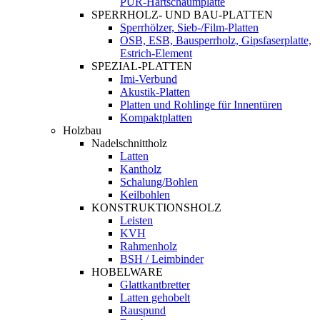
PUR-Hartschaumplatte
SPERRHOLZ- UND BAU-PLATTEN
Sperrhölzer, Sieb-/Film-Platten
OSB, ESB, Bausperrholz, Gipsfaserplatte,
Estrich-Element
SPEZIAL-PLATTEN
Imi-Verbund
Akustik-Platten
Platten und Rohlinge für Innentüren
Kompaktplatten
Holzbau
Nadelschnittholz
Latten
Kantholz
Schalung/Bohlen
Keilbohlen
KONSTRUKTIONSHOLZ
Leisten
KVH
Rahmenholz
BSH / Leimbinder
HOBELWARE
Glattkantbretter
Latten gehobelt
Rauspund