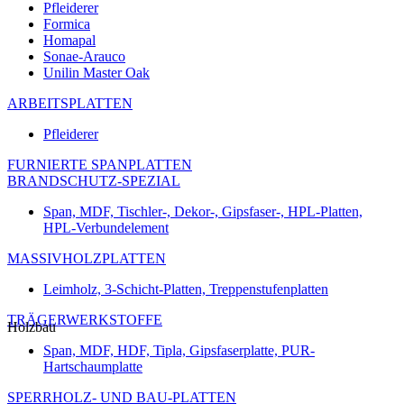
Pfleiderer
Formica
Homapal
Sonae-Arauco
Unilin Master Oak
ARBEITSPLATTEN
Pfleiderer
FURNIERTE SPANPLATTEN
BRANDSCHUTZ-SPEZIAL
Span, MDF, Tischler-, Dekor-, Gipsfaser-, HPL-Platten,
HPL-Verbundelement
MASSIVHOLZPLATTEN
Leimholz, 3-Schicht-Platten, Treppenstufenplatten
TRÄGERWERKSTOFFE
Holzbau
Span, MDF, HDF, Tipla, Gipsfaserplatte, PUR-
Hartschaumplatte
SPERRHOLZ- UND BAU-PLATTEN