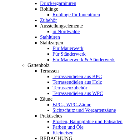
Drückergarnituren
Rohlinge
Rohlinge für Innentüren
Zubehör
Ausstellungselemente
in Nordwalde
Stahltüren
Stahlzargen
Für Mauerwerk
Für Ständerwerk
Für Mauerwerk & Ständerwerk
Gartenholz
Terrassen
Terrassendielen aus BPC
Terrassendielen aus Holz
Terrassenzubehör
Terrassendielen aus WPC
Zäune
BPC-, WPC-Zäune
Sichtschutz und Vorgartenzäune
Praktisches
Pfosten, Baumpfähle und Palisaden
Farben und Öle
Kleineisen
BEDACHUNG