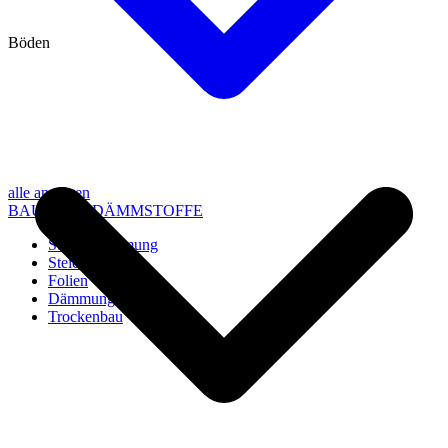
Böden
alle anzeigen
BAU- UND DÄMMSTOFFE
Steico Dämmung
Steico Zubehör
Folien
Dämmung
Trockenbau