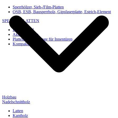
Sperrhölzer, Sieb-/Film-Platten
OSB, ESB, Bausperrholz, Gipsfaserplatte, Estrich-Element
SPEZIAL-PLATTEN
Imi-Verbund
Akustik-Platten
Platten und Rohlinge für Innentüren
Kompaktplatten
Holzbau
Nadelschnittholz
Latten
Kantholz