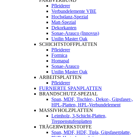
FARBVERBUND
Pfleiderer
Verbundelemente VBE
Hochglanz-Spezial
Matt-Spezial
Dekorkanten
Sonae-Arauco (Innovus)
Unilin Master Oak
SCHICHTSTOFFPLATTEN
Pfleiderer
Formica
Homapal
Sonae-Arauco
Unilin Master Oak
ARBEITSPLATTEN
Pfleiderer
FURNIERTE SPANPLATTEN
BRANDSCHUTZ-SPEZIAL
Span, MDF, Tischler-, Dekor-, Gipsfaser-,
HPL-Platten, HPL-Verbundelement
MASSIVHOLZPLATTEN
Leimholz, 3-Schicht-Platten,
Treppenstufenplatten
TRÄGERWERKSTOFFE
Span, MDF, HDF, Tipla, Gipsfaserplatte,