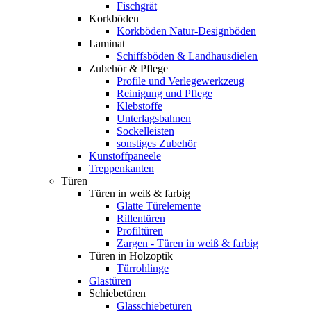
Fischgrät
Korkböden
Korkböden Natur-Designböden
Laminat
Schiffsböden & Landhausdielen
Zubehör & Pflege
Profile und Verlegewerkzeug
Reinigung und Pflege
Klebstoffe
Unterlagsbahnen
Sockelleisten
sonstiges Zubehör
Kunstoffpaneele
Treppenkanten
Türen
Türen in weiß & farbig
Glatte Türelemente
Rillentüren
Profiltüren
Zargen - Türen in weiß & farbig
Türen in Holzoptik
Türrohlinge
Glastüren
Schiebetüren
Glasschiebetüren