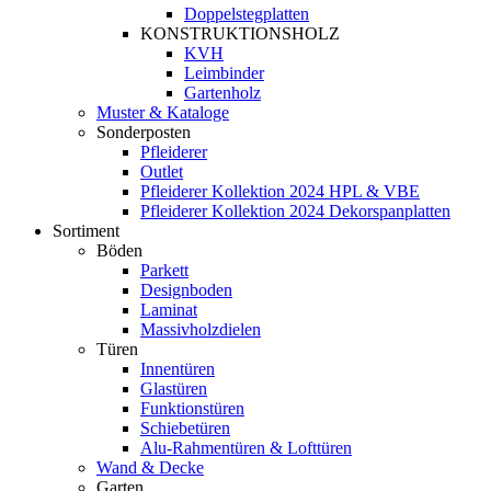
Doppelstegplatten
KONSTRUKTIONSHOLZ
KVH
Leimbinder
Gartenholz
Muster & Kataloge
Sonderposten
Pfleiderer
Outlet
Pfleiderer Kollektion 2024 HPL & VBE
Pfleiderer Kollektion 2024 Dekorspanplatten
Sortiment
Böden
Parkett
Designboden
Laminat
Massivholzdielen
Türen
Innentüren
Glastüren
Funktionstüren
Schiebetüren
Alu-Rahmentüren & Lofttüren
Wand & Decke
Garten