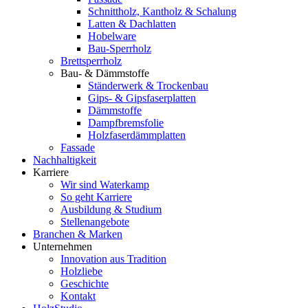
Schnittholz, Kantholz & Schalung
Latten & Dachlatten
Hobelware
Bau-Sperrholz
Brettsperrholz
Bau- & Dämmstoffe
Ständerwerk & Trockenbau
Gips- & Gipsfaserplatten
Dämmstoffe
Dampfbremsfolie
Holzfaserdämmplatten
Fassade
Nachhaltigkeit
Karriere
Wir sind Waterkamp
So geht Karriere
Ausbildung & Studium
Stellenangebote
Branchen & Marken
Unternehmen
Innovation aus Tradition
Holzliebe
Geschichte
Kontakt