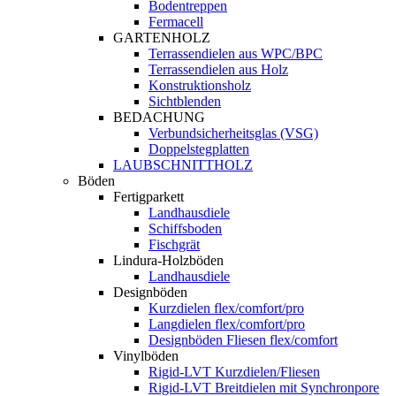
Bodentreppen
Fermacell
GARTENHOLZ
Terrassendielen aus WPC/BPC
Terrassendielen aus Holz
Konstruktionsholz
Sichtblenden
BEDACHUNG
Verbundsicherheitsglas (VSG)
Doppelstegplatten
LAUBSCHNITTHOLZ
Böden
Fertigparkett
Landhausdiele
Schiffsboden
Fischgrät
Lindura-Holzböden
Landhausdiele
Designböden
Kurzdielen flex/comfort/pro
Langdielen flex/comfort/pro
Designböden Fliesen flex/comfort
Vinylböden
Rigid-LVT Kurzdielen/Fliesen
Rigid-LVT Breitdielen mit Synchronpore