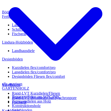
Böden
Fertigparkett
Landhausdiele
Schiffsboden
Fischgrät
Lindura-Holzböden
Landhausdiele
Designböden
Kurzdielen flex/comfort/pro
Langdielen flex/comfort/pro
Designböden Fliesen flex/comfort
alle anzeigen
Vinylböden
GARTENHOLZ
Rigid-LVT Kurzdielen/Fliesen
Terrassendielen aus WPC/BPC
Rigid-LVT Breitdielen mit Synchronpore
Terrassendielen aus Holz
Fischgrät
Konstruktionsholz
Sichtblenden
Korkböden