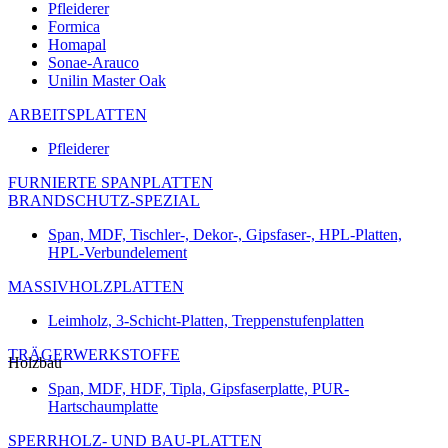
Pfleiderer
Formica
Homapal
Sonae-Arauco
Unilin Master Oak
ARBEITSPLATTEN
Pfleiderer
FURNIERTE SPANPLATTEN
BRANDSCHUTZ-SPEZIAL
Span, MDF, Tischler-, Dekor-, Gipsfaser-, HPL-Platten,
HPL-Verbundelement
MASSIVHOLZPLATTEN
Leimholz, 3-Schicht-Platten, Treppenstufenplatten
TRÄGERWERKSTOFFE
Holzbau
Span, MDF, HDF, Tipla, Gipsfaserplatte, PUR-
Hartschaumplatte
SPERRHOLZ- UND BAU-PLATTEN