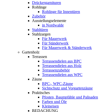
Drückergarnituren
Rohlinge
Rohlinge für Innentüren
Zubehör
Ausstellungselemente
in Nordwalde
Stahltüren
Stahlzargen
Für Mauerwerk
Für Ständerwerk
Für Mauerwerk & Ständerwerk
Gartenholz
Terrassen
Terrassendielen aus BPC
Terrassendielen aus Holz
Terrassenzubehör
Terrassendielen aus WPC
Zäune
BPC-, WPC-Zäune
Sichtschutz und Vorgartenzäune
Praktisches
Pfosten, Baumpfähle und Palisaden
Farben und Öle
Kleineisen
BEDACHUNG