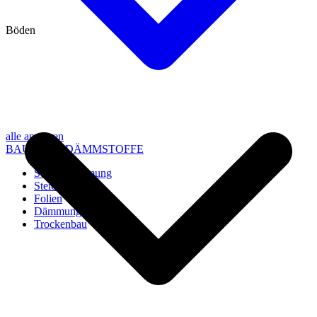
Böden
alle anzeigen
BAU- UND DÄMMSTOFFE
Steico Dämmung
Steico Zubehör
Folien
Dämmung
Trockenbau