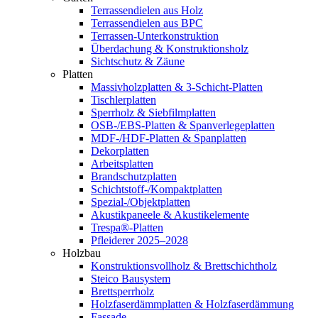
Terrassendielen aus Holz
Terrassendielen aus BPC
Terrassen-Unterkonstruktion
Überdachung & Konstruktionsholz
Sichtschutz & Zäune
Platten
Massivholzplatten & 3-Schicht-Platten
Tischlerplatten
Sperrholz & Siebfilmplatten
OSB-/EBS-Platten & Spanverlegeplatten
MDF-/HDF-Platten & Spanplatten
Dekorplatten
Arbeitsplatten
Brandschutzplatten
Schichtstoff-/Kompaktplatten
Spezial-/Objektplatten
Akustikpaneele & Akustikelemente
Trespa®-Platten
Pfleiderer 2025–2028
Holzbau
Konstruktionsvollholz & Brettschichtholz
Steico Bausystem
Brettsperrholz
Holzfaserdämmplatten & Holzfaserdämmung
Fassade