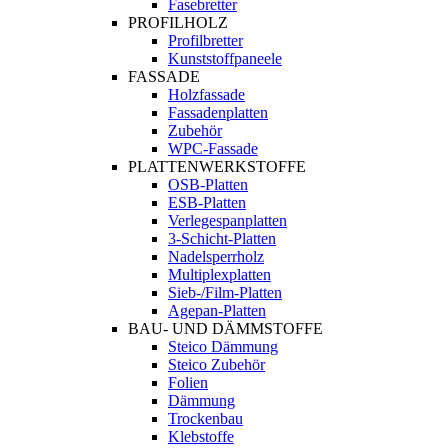
Fasebretter
PROFILHOLZ
Profilbretter
Kunststoffpaneele
FASSADE
Holzfassade
Fassadenplatten
Zubehör
WPC-Fassade
PLATTENWERKSTOFFE
OSB-Platten
ESB-Platten
Verlegespanplatten
3-Schicht-Platten
Nadelsperrholz
Multiplexplatten
Sieb-/Film-Platten
Agepan-Platten
BAU- UND DÄMMSTOFFE
Steico Dämmung
Steico Zubehör
Folien
Dämmung
Trockenbau
Klebstoffe