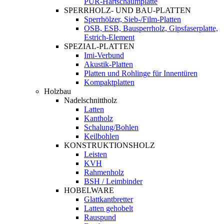
PUR-Hartschaumplatte
SPERRHOLZ- UND BAU-PLATTEN
Sperrhölzer, Sieb-/Film-Platten
OSB, ESB, Bausperrholz, Gipsfaserplatte,
Estrich-Element
SPEZIAL-PLATTEN
Imi-Verbund
Akustik-Platten
Platten und Rohlinge für Innentüren
Kompaktplatten
Holzbau
Nadelschnittholz
Latten
Kantholz
Schalung/Bohlen
Keilbohlen
KONSTRUKTIONSHOLZ
Leisten
KVH
Rahmenholz
BSH / Leimbinder
HOBELWARE
Glattkantbretter
Latten gehobelt
Rauspund