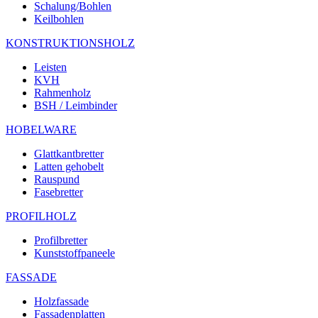
Schalung/Bohlen
Keilbohlen
KONSTRUKTIONSHOLZ
Leisten
KVH
Rahmenholz
BSH / Leimbinder
HOBELWARE
Glattkantbretter
Latten gehobelt
Rauspund
Fasebretter
PROFILHOLZ
Profilbretter
Kunststoffpaneele
FASSADE
Holzfassade
Fassadenplatten