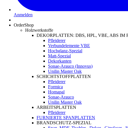
Anmelden
OrderShop
Holzwerkstoffe
DEKORPLATTEN: DBS, HPL, VBE, ABS I
Pfleiderer
Verbundelemente VBE
Hochglanz-Spezial
Matt-Spezial
Dekorkanten
Sonae-Arauco (Innovus)
Unilin Master Oak
SCHICHTSTOFFPLATTEN
Pfleiderer
Formica
Homapal
Sonae-Arauco
Unilin Master Oak
ARBEITSPLATTEN
Pfleiderer
FURNIERTE SPANPLATTEN
BRANDSCHUTZ-SPEZIAL
Span, MDF, Tischler-, Dekor-, Gipsfaser-,