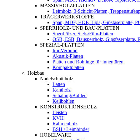
MASSIVHOLZPLATTEN
Leimholz, 3-Schicht-Platten, Treppenstufenp
TRÄGERWERKSTOFFE
Span, MDF, HDF, Tipla, Gipsfaserplatte, 
SPERRHOLZ- UND BAU-PLATTEN
Sperrhölzer, Sieb-/Film-Platten
OSB, ESB, Bausperrholz, Gipsfaserplatte, E
SPEZIAL-PLATTEN
Imi-Verbund
Akustik-Platten
Platten und Rohlinge für Innentüren
Kompaktplatten
Holzbau
Nadelschnittholz
Latten
Kantholz
Schalung/Bohlen
Keilbohlen
KONSTRUKTIONSHOLZ
Leisten
KVH
Rahmenholz
BSH / Leimbinder
HOBELWARE