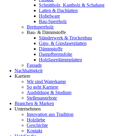
Schnittholz, Kantholz & Schalung
Latten & Dachlatten
Hobelware
Bau-Sperrholz
Brettsperrholz
Bau- & Dämmstoffe
Ständerwerk & Trockenbau
Gips- & Gipsfaserplatten
Dämmstoffe
Dampfbremsfolie
Holzfaserdämmplatten
Fassade
Nachhaltigkeit
Karriere
Wir sind Waterkamp
So geht Karriere
Ausbildung & Studium
Stellenangebote
Branchen & Marken
Unternehmen
Innovation aus Tradition
Holzliebe
Geschichte
Kontakt