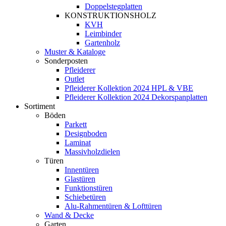
Doppelstegplatten
KONSTRUKTIONSHOLZ
KVH
Leimbinder
Gartenholz
Muster & Kataloge
Sonderposten
Pfleiderer
Outlet
Pfleiderer Kollektion 2024 HPL & VBE
Pfleiderer Kollektion 2024 Dekorspanplatten
Sortiment
Böden
Parkett
Designboden
Laminat
Massivholzdielen
Türen
Innentüren
Glastüren
Funktionstüren
Schiebetüren
Alu-Rahmentüren & Lofttüren
Wand & Decke
Garten