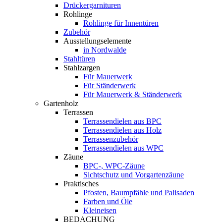
Drückergarnituren
Rohlinge
Rohlinge für Innentüren
Zubehör
Ausstellungselemente
in Nordwalde
Stahltüren
Stahlzargen
Für Mauerwerk
Für Ständerwerk
Für Mauerwerk & Ständerwerk
Gartenholz
Terrassen
Terrassendielen aus BPC
Terrassendielen aus Holz
Terrassenzubehör
Terrassendielen aus WPC
Zäune
BPC-, WPC-Zäune
Sichtschutz und Vorgartenzäune
Praktisches
Pfosten, Baumpfähle und Palisaden
Farben und Öle
Kleineisen
BEDACHUNG