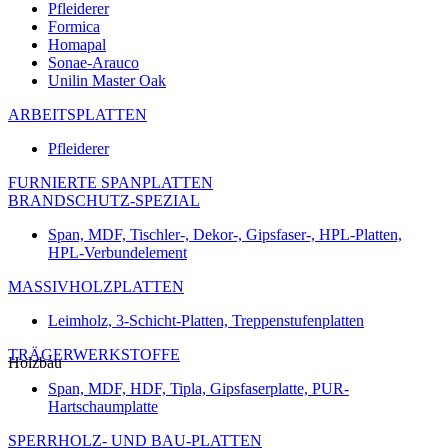
Pfleiderer
Formica
Homapal
Sonae-Arauco
Unilin Master Oak
ARBEITSPLATTEN
Pfleiderer
FURNIERTE SPANPLATTEN
BRANDSCHUTZ-SPEZIAL
Span, MDF, Tischler-, Dekor-, Gipsfaser-, HPL-Platten,
HPL-Verbundelement
MASSIVHOLZPLATTEN
Leimholz, 3-Schicht-Platten, Treppenstufenplatten
TRÄGERWERKSTOFFE
Holzbau
Span, MDF, HDF, Tipla, Gipsfaserplatte, PUR-
Hartschaumplatte
SPERRHOLZ- UND BAU-PLATTEN