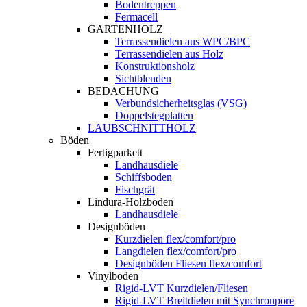
Bodentreppen
Fermacell
GARTENHOLZ
Terrassendielen aus WPC/BPC
Terrassendielen aus Holz
Konstruktionsholz
Sichtblenden
BEDACHUNG
Verbundsicherheitsglas (VSG)
Doppelstegplatten
LAUBSCHNITTHOLZ
Böden
Fertigparkett
Landhausdiele
Schiffsboden
Fischgrät
Lindura-Holzböden
Landhausdiele
Designböden
Kurzdielen flex/comfort/pro
Langdielen flex/comfort/pro
Designböden Fliesen flex/comfort
Vinylböden
Rigid-LVT Kurzdielen/Fliesen
Rigid-LVT Breitdielen mit Synchronpore