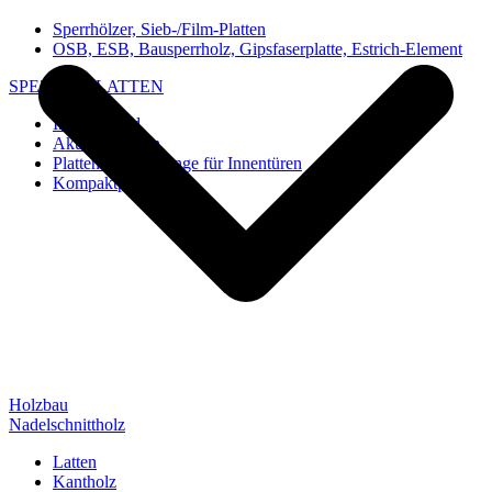
Sperrhölzer, Sieb-/Film-Platten
OSB, ESB, Bausperrholz, Gipsfaserplatte, Estrich-Element
SPEZIAL-PLATTEN
Imi-Verbund
Akustik-Platten
Platten und Rohlinge für Innentüren
Kompaktplatten
Holzbau
Nadelschnittholz
Latten
Kantholz