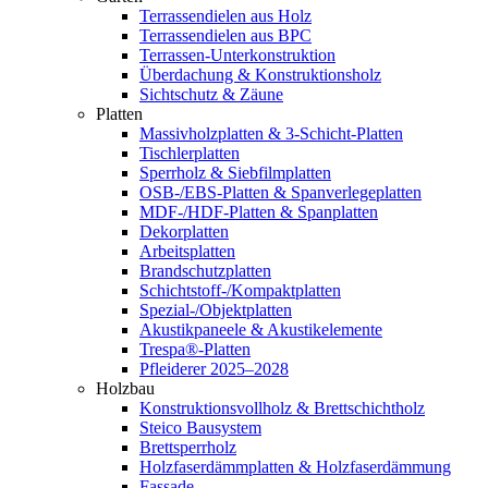
Terrassendielen aus Holz
Terrassendielen aus BPC
Terrassen-Unterkonstruktion
Überdachung & Konstruktionsholz
Sichtschutz & Zäune
Platten
Massivholzplatten & 3-Schicht-Platten
Tischlerplatten
Sperrholz & Siebfilmplatten
OSB-/EBS-Platten & Spanverlegeplatten
MDF-/HDF-Platten & Spanplatten
Dekorplatten
Arbeitsplatten
Brandschutzplatten
Schichtstoff-/Kompaktplatten
Spezial-/Objektplatten
Akustikpaneele & Akustikelemente
Trespa®-Platten
Pfleiderer 2025–2028
Holzbau
Konstruktionsvollholz & Brettschichtholz
Steico Bausystem
Brettsperrholz
Holzfaserdämmplatten & Holzfaserdämmung
Fassade