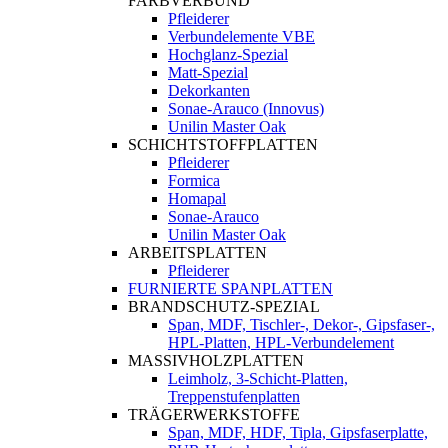
FARBVERBUND
Pfleiderer
Verbundelemente VBE
Hochglanz-Spezial
Matt-Spezial
Dekorkanten
Sonae-Arauco (Innovus)
Unilin Master Oak
SCHICHTSTOFFPLATTEN
Pfleiderer
Formica
Homapal
Sonae-Arauco
Unilin Master Oak
ARBEITSPLATTEN
Pfleiderer
FURNIERTE SPANPLATTEN
BRANDSCHUTZ-SPEZIAL
Span, MDF, Tischler-, Dekor-, Gipsfaser-,
HPL-Platten, HPL-Verbundelement
MASSIVHOLZPLATTEN
Leimholz, 3-Schicht-Platten,
Treppenstufenplatten
TRÄGERWERKSTOFFE
Span, MDF, HDF, Tipla, Gipsfaserplatte,