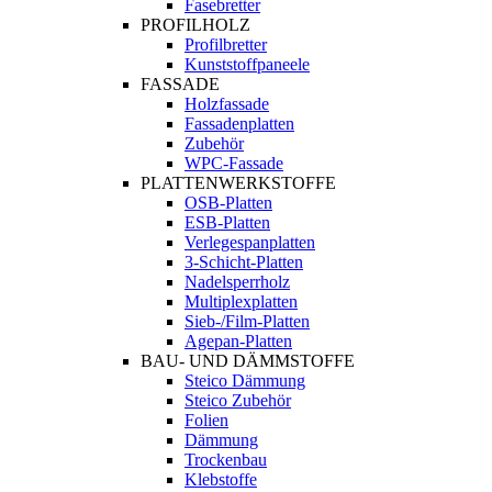
Fasebretter
PROFILHOLZ
Profilbretter
Kunststoffpaneele
FASSADE
Holzfassade
Fassadenplatten
Zubehör
WPC-Fassade
PLATTENWERKSTOFFE
OSB-Platten
ESB-Platten
Verlegespanplatten
3-Schicht-Platten
Nadelsperrholz
Multiplexplatten
Sieb-/Film-Platten
Agepan-Platten
BAU- UND DÄMMSTOFFE
Steico Dämmung
Steico Zubehör
Folien
Dämmung
Trockenbau
Klebstoffe