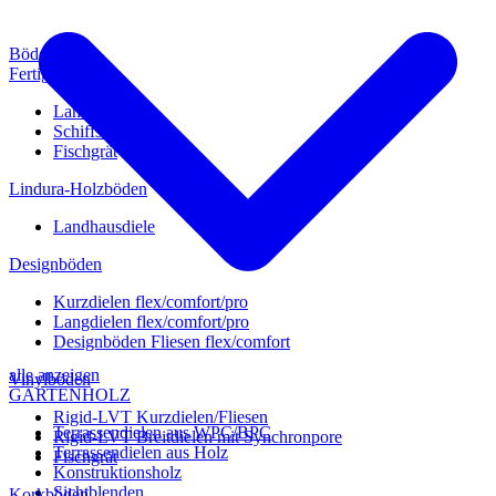
Böden
Fertigparkett
Landhausdiele
Schiffsboden
Fischgrät
Lindura-Holzböden
Landhausdiele
Designböden
Kurzdielen flex/comfort/pro
Langdielen flex/comfort/pro
Designböden Fliesen flex/comfort
alle anzeigen
Vinylböden
GARTENHOLZ
Rigid-LVT Kurzdielen/Fliesen
Terrassendielen aus WPC/BPC
Rigid-LVT Breitdielen mit Synchronpore
Terrassendielen aus Holz
Fischgrät
Konstruktionsholz
Sichtblenden
Korkböden