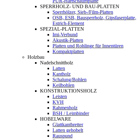
PUR-Hartschaumplatte
SPERRHOLZ- UND BAU-PLATTEN
Sperrhölzer, Sieb-/Film-Platten
OSB, ESB, Bausperrholz, Gipsfaserplatte,
Estrich-Element
SPEZIAL-PLATTEN
Imi-Verbund
Akustik-Platten
Platten und Rohlinge für Innentüren
Kompaktplatten
Holzbau
Nadelschnittholz
Latten
Kantholz
Schalung/Bohlen
Keilbohlen
KONSTRUKTIONSHOLZ
Leisten
KVH
Rahmenholz
BSH / Leimbinder
HOBELWARE
Glattkantbretter
Latten gehobelt
Rauspund