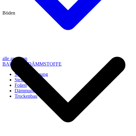
Böden
alle anzeigen
BAU- UND DÄMMSTOFFE
Steico Dämmung
Steico Zubehör
Folien
Dämmung
Trockenbau