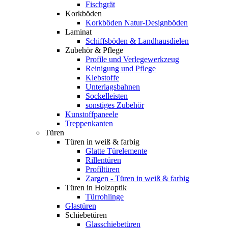
Fischgrät
Korkböden
Korkböden Natur-Designböden
Laminat
Schiffsböden & Landhausdielen
Zubehör & Pflege
Profile und Verlegewerkzeug
Reinigung und Pflege
Klebstoffe
Unterlagsbahnen
Sockelleisten
sonstiges Zubehör
Kunstoffpaneele
Treppenkanten
Türen
Türen in weiß & farbig
Glatte Türelemente
Rillentüren
Profiltüren
Zargen - Türen in weiß & farbig
Türen in Holzoptik
Türrohlinge
Glastüren
Schiebetüren
Glasschiebetüren