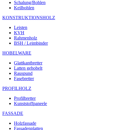
Schalung/Bohlen
Keilbohlen
KONSTRUKTIONSHOLZ
Leisten
KVH
Rahmenholz
BSH / Leimbinder
HOBELWARE
Glattkantbretter
Latten gehobelt
Rauspund
Fasebretter
PROFILHOLZ
Profilbretter
Kunststoffpaneele
FASSADE
Holzfassade
Fassadenplatten