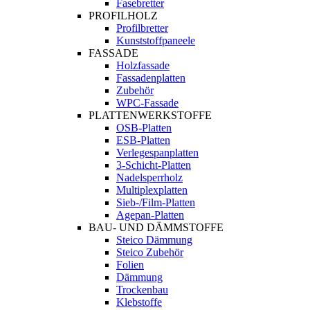
Fasebretter
PROFILHOLZ
Profilbretter
Kunststoffpaneele
FASSADE
Holzfassade
Fassadenplatten
Zubehör
WPC-Fassade
PLATTENWERKSTOFFE
OSB-Platten
ESB-Platten
Verlegespanplatten
3-Schicht-Platten
Nadelsperrholz
Multiplexplatten
Sieb-/Film-Platten
Agepan-Platten
BAU- UND DÄMMSTOFFE
Steico Dämmung
Steico Zubehör
Folien
Dämmung
Trockenbau
Klebstoffe