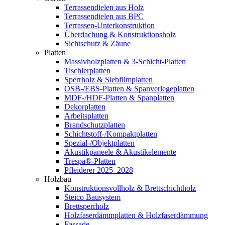
Terrassendielen aus Holz
Terrassendielen aus BPC
Terrassen-Unterkonstruktion
Überdachung & Konstruktionsholz
Sichtschutz & Zäune
Platten
Massivholzplatten & 3-Schicht-Platten
Tischlerplatten
Sperrholz & Siebfilmplatten
OSB-/EBS-Platten & Spanverlegeplatten
MDF-/HDF-Platten & Spanplatten
Dekorplatten
Arbeitsplatten
Brandschutzplatten
Schichtstoff-/Kompaktplatten
Spezial-/Objektplatten
Akustikpaneele & Akustikelemente
Trespa®-Platten
Pfleiderer 2025–2028
Holzbau
Konstruktionsvollholz & Brettschichtholz
Steico Bausystem
Brettsperrholz
Holzfaserdämmplatten & Holzfaserdämmung
Fassade