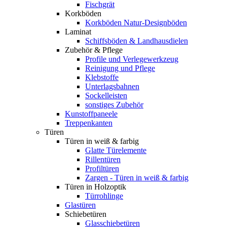
Fischgrät
Korkböden
Korkböden Natur-Designböden
Laminat
Schiffsböden & Landhausdielen
Zubehör & Pflege
Profile und Verlegewerkzeug
Reinigung und Pflege
Klebstoffe
Unterlagsbahnen
Sockelleisten
sonstiges Zubehör
Kunstoffpaneele
Treppenkanten
Türen
Türen in weiß & farbig
Glatte Türelemente
Rillentüren
Profiltüren
Zargen - Türen in weiß & farbig
Türen in Holzoptik
Türrohlinge
Glastüren
Schiebetüren
Glasschiebetüren