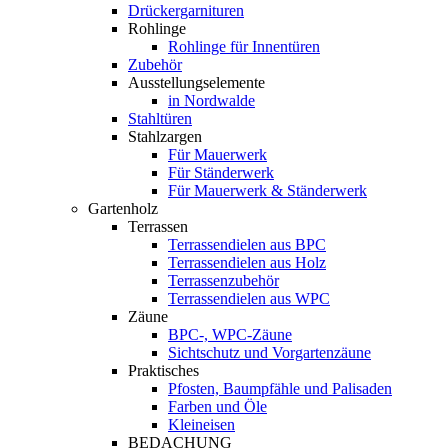
Drückergarnituren
Rohlinge
Rohlinge für Innentüren
Zubehör
Ausstellungselemente
in Nordwalde
Stahltüren
Stahlzargen
Für Mauerwerk
Für Ständerwerk
Für Mauerwerk & Ständerwerk
Gartenholz
Terrassen
Terrassendielen aus BPC
Terrassendielen aus Holz
Terrassenzubehör
Terrassendielen aus WPC
Zäune
BPC-, WPC-Zäune
Sichtschutz und Vorgartenzäune
Praktisches
Pfosten, Baumpfähle und Palisaden
Farben und Öle
Kleineisen
BEDACHUNG