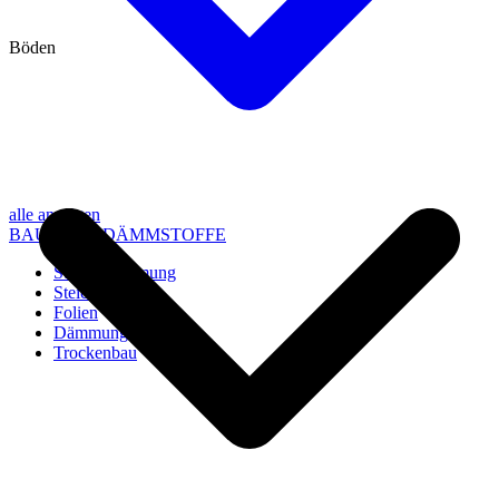
Böden
alle anzeigen
BAU- UND DÄMMSTOFFE
Steico Dämmung
Steico Zubehör
Folien
Dämmung
Trockenbau