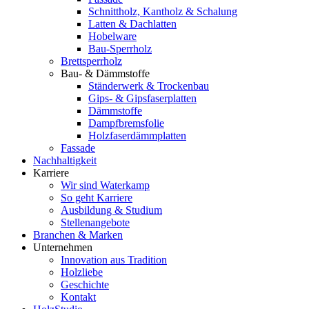
Schnittholz, Kantholz & Schalung
Latten & Dachlatten
Hobelware
Bau-Sperrholz
Brettsperrholz
Bau- & Dämmstoffe
Ständerwerk & Trockenbau
Gips- & Gipsfaserplatten
Dämmstoffe
Dampfbremsfolie
Holzfaserdämmplatten
Fassade
Nachhaltigkeit
Karriere
Wir sind Waterkamp
So geht Karriere
Ausbildung & Studium
Stellenangebote
Branchen & Marken
Unternehmen
Innovation aus Tradition
Holzliebe
Geschichte
Kontakt