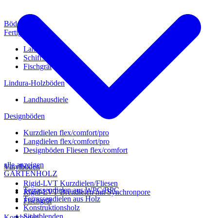
Böden
Fertigparkett
Landhausdiele
Schiffsboden
Fischgrät
Lindura-Holzböden
Landhausdiele
Designböden
Kurzdielen flex/comfort/pro
Langdielen flex/comfort/pro
Designböden Fliesen flex/comfort
alle anzeigen
Vinylböden
GARTENHOLZ
Rigid-LVT Kurzdielen/Fliesen
Terrassendielen aus WPC/BPC
Rigid-LVT Breitdielen mit Synchronpore
Terrassendielen aus Holz
Fischgrät
Konstruktionsholz
Sichtblenden
Korkböden