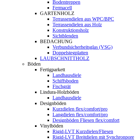
Bodentreppen
Fermacell
GARTENHOLZ
Terrassendielen aus WPC/BPC
Terrassendielen aus Holz
Konstruktionsholz
Sichtblenden
BEDACHUNG
Verbundsicherheitsglas (VSG)
Doppelstegplatten
LAUBSCHNITTHOLZ
Böden
Fertigparkett
Landhausdiele
Schiffsboden
Fischgrät
Lindura-Holzböden
Landhausdiele
Designböden
Kurzdielen flex/comfort/pro
Langdielen flex/comfort/pro
Designböden Fliesen flex/comfort
Vinylböden
Rigid-LVT Kurzdielen/Fliesen
Rigid-LVT Breitdielen mit Synchronpore