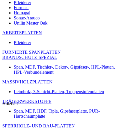
Pfleiderer
Formica
Homapal
Sonae-Arauco
Unilin Master Oak
ARBEITSPLATTEN
Pfleiderer
FURNIERTE SPANPLATTEN
BRANDSCHUTZ-SPEZIAL
Span, MDF, Tischler-, Dekor-, Gipsfaser-, HPL-Platten,
HPL-Verbundelement
MASSIVHOLZPLATTEN
Leimholz, 3-Schicht-Platten, Treppenstufenplatten
TRÄGERWERKSTOFFE
Holzbau
Span, MDF, HDF, Tipla, Gipsfaserplatte, PUR-
Hartschaumplatte
SPERRHOLZ- UND BAU-PLATTEN