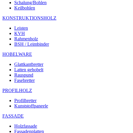
Schalung/Bohlen
Keilbohlen
KONSTRUKTIONSHOLZ
Leisten
KVH
Rahmenholz
BSH / Leimbinder
HOBELWARE
Glattkantbretter
Latten gehobelt
Rauspund
Fasebretter
PROFILHOLZ
Profilbretter
Kunststoffpaneele
FASSADE
Holzfassade
Fassadenplatten