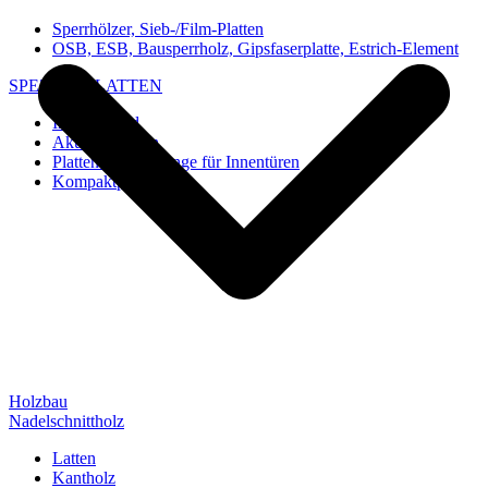
Sperrhölzer, Sieb-/Film-Platten
OSB, ESB, Bausperrholz, Gipsfaserplatte, Estrich-Element
SPEZIAL-PLATTEN
Imi-Verbund
Akustik-Platten
Platten und Rohlinge für Innentüren
Kompaktplatten
Holzbau
Nadelschnittholz
Latten
Kantholz