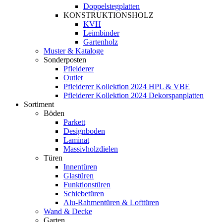
Doppelstegplatten
KONSTRUKTIONSHOLZ
KVH
Leimbinder
Gartenholz
Muster & Kataloge
Sonderposten
Pfleiderer
Outlet
Pfleiderer Kollektion 2024 HPL & VBE
Pfleiderer Kollektion 2024 Dekorspanplatten
Sortiment
Böden
Parkett
Designboden
Laminat
Massivholzdielen
Türen
Innentüren
Glastüren
Funktionstüren
Schiebetüren
Alu-Rahmentüren & Lofttüren
Wand & Decke
Garten