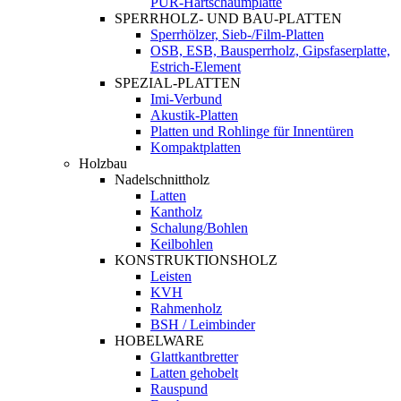
PUR-Hartschaumplatte
SPERRHOLZ- UND BAU-PLATTEN
Sperrhölzer, Sieb-/Film-Platten
OSB, ESB, Bausperrholz, Gipsfaserplatte,
Estrich-Element
SPEZIAL-PLATTEN
Imi-Verbund
Akustik-Platten
Platten und Rohlinge für Innentüren
Kompaktplatten
Holzbau
Nadelschnittholz
Latten
Kantholz
Schalung/Bohlen
Keilbohlen
KONSTRUKTIONSHOLZ
Leisten
KVH
Rahmenholz
BSH / Leimbinder
HOBELWARE
Glattkantbretter
Latten gehobelt
Rauspund