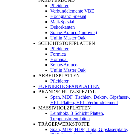
FARBVERBUND
Pfleiderer
Verbundelemente VBE
Hochglanz-Spezial
Matt-Spezial
Dekorkanten
Sonae-Arauco (Innovus)
Unilin Master Oak
SCHICHTSTOFFPLATTEN
Pfleiderer
Formica
Homapal
Sonae-Arauco
Unilin Master Oak
ARBEITSPLATTEN
Pfleiderer
FURNIERTE SPANPLATTEN
BRANDSCHUTZ-SPEZIAL
Span, MDF, Tischler-, Dekor-, Gipsfaser-,
HPL-Platten, HPL-Verbundelement
MASSIVHOLZPLATTEN
Leimholz, 3-Schicht-Platten,
Treppenstufenplatten
TRÄGERWERKSTOFFE
Span, MDF, HDF, Tipla, Gipsfaserplatte,