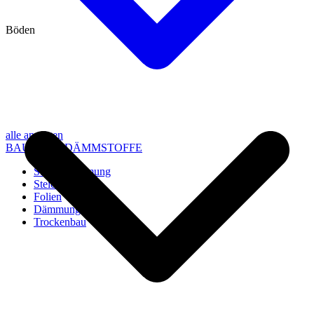
Böden
alle anzeigen
BAU- UND DÄMMSTOFFE
Steico Dämmung
Steico Zubehör
Folien
Dämmung
Trockenbau