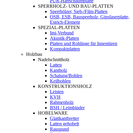
PUR-Hartschaumplatte
SPERRHOLZ- UND BAU-PLATTEN
Sperrhölzer, Sieb-/Film-Platten
OSB, ESB, Bausperrholz, Gipsfaserplatte,
Estrich-Element
SPEZIAL-PLATTEN
Imi-Verbund
Akustik-Platten
Platten und Rohlinge für Innentüren
Kompaktplatten
Holzbau
Nadelschnittholz
Latten
Kantholz
Schalung/Bohlen
Keilbohlen
KONSTRUKTIONSHOLZ
Leisten
KVH
Rahmenholz
BSH / Leimbinder
HOBELWARE
Glattkantbretter
Latten gehobelt
Rauspund