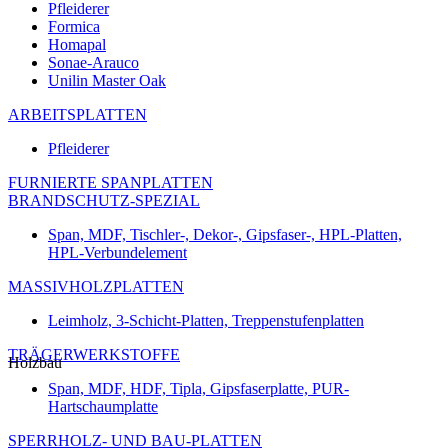
Pfleiderer
Formica
Homapal
Sonae-Arauco
Unilin Master Oak
ARBEITSPLATTEN
Pfleiderer
FURNIERTE SPANPLATTEN
BRANDSCHUTZ-SPEZIAL
Span, MDF, Tischler-, Dekor-, Gipsfaser-, HPL-Platten,
HPL-Verbundelement
MASSIVHOLZPLATTEN
Leimholz, 3-Schicht-Platten, Treppenstufenplatten
TRÄGERWERKSTOFFE
Holzbau
Span, MDF, HDF, Tipla, Gipsfaserplatte, PUR-
Hartschaumplatte
SPERRHOLZ- UND BAU-PLATTEN