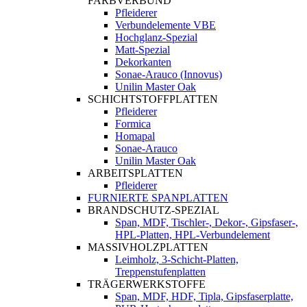
FARBVERBUND
Pfleiderer
Verbundelemente VBE
Hochglanz-Spezial
Matt-Spezial
Dekorkanten
Sonae-Arauco (Innovus)
Unilin Master Oak
SCHICHTSTOFFPLATTEN
Pfleiderer
Formica
Homapal
Sonae-Arauco
Unilin Master Oak
ARBEITSPLATTEN
Pfleiderer
FURNIERTE SPANPLATTEN
BRANDSCHUTZ-SPEZIAL
Span, MDF, Tischler-, Dekor-, Gipsfaser-,
HPL-Platten, HPL-Verbundelement
MASSIVHOLZPLATTEN
Leimholz, 3-Schicht-Platten,
Treppenstufenplatten
TRÄGERWERKSTOFFE
Span, MDF, HDF, Tipla, Gipsfaserplatte,