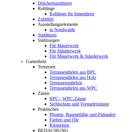
Drückergarnituren
Rohlinge
Rohlinge für Innentüren
Zubehör
Ausstellungselemente
in Nordwalde
Stahltüren
Stahlzargen
Für Mauerwerk
Für Ständerwerk
Für Mauerwerk & Ständerwerk
Gartenholz
Terrassen
Terrassendielen aus BPC
Terrassendielen aus Holz
Terrassenzubehör
Terrassendielen aus WPC
Zäune
BPC-, WPC-Zäune
Sichtschutz und Vorgartenzäune
Praktisches
Pfosten, Baumpfähle und Palisaden
Farben und Öle
Kleineisen
BEDACHUNG