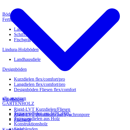
Böden
Fertigparkett
Landhausdiele
Schiffsboden
Fischgrät
Lindura-Holzböden
Landhausdiele
Designböden
Kurzdielen flex/comfort/pro
Langdielen flex/comfort/pro
Designböden Fliesen flex/comfort
alle anzeigen
Vinylböden
GARTENHOLZ
Rigid-LVT Kurzdielen/Fliesen
Terrassendielen aus WPC/BPC
Rigid-LVT Breitdielen mit Synchronpore
Terrassendielen aus Holz
Fischgrät
Konstruktionsholz
Sichtblenden
Korkböden