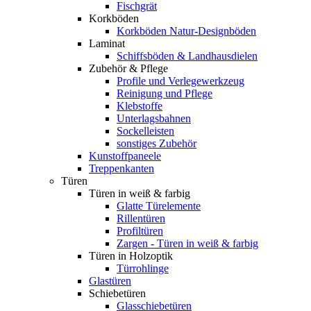
Fischgrät
Korkböden
Korkböden Natur-Designböden
Laminat
Schiffsböden & Landhausdielen
Zubehör & Pflege
Profile und Verlegewerkzeug
Reinigung und Pflege
Klebstoffe
Unterlagsbahnen
Sockelleisten
sonstiges Zubehör
Kunstoffpaneele
Treppenkanten
Türen
Türen in weiß & farbig
Glatte Türelemente
Rillentüren
Profiltüren
Zargen - Türen in weiß & farbig
Türen in Holzoptik
Türrohlinge
Glastüren
Schiebetüren
Glasschiebetüren