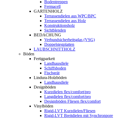
Bodentreppen
Fermacell
GARTENHOLZ
Terrassendielen aus WPC/BPC
Terrassendielen aus Holz
Konstruktionsholz
Sichtblenden
BEDACHUNG
Verbundsicherheitsglas (VSG)
Doppelstegplatten
LAUBSCHNITTHOLZ
Böden
Fertigparkett
Landhausdiele
Schiffsboden
Fischgrät
Lindura-Holzböden
Landhausdiele
Designböden
Kurzdielen flex/comfort/pro
Langdielen flex/comfort/pro
Designböden Fliesen flex/comfort
Vinylböden
Rigid-LVT Kurzdielen/Fliesen
Rigid-LVT Breitdielen mit Synchronpore