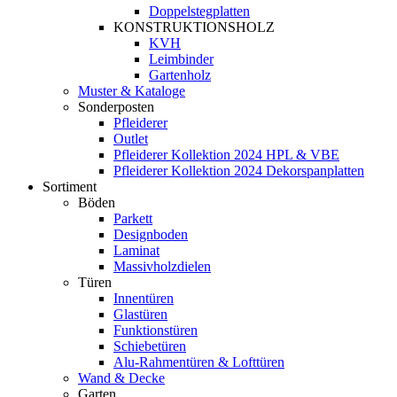
Doppelstegplatten
KONSTRUKTIONSHOLZ
KVH
Leimbinder
Gartenholz
Muster & Kataloge
Sonderposten
Pfleiderer
Outlet
Pfleiderer Kollektion 2024 HPL & VBE
Pfleiderer Kollektion 2024 Dekorspanplatten
Sortiment
Böden
Parkett
Designboden
Laminat
Massivholzdielen
Türen
Innentüren
Glastüren
Funktionstüren
Schiebetüren
Alu-Rahmentüren & Lofttüren
Wand & Decke
Garten