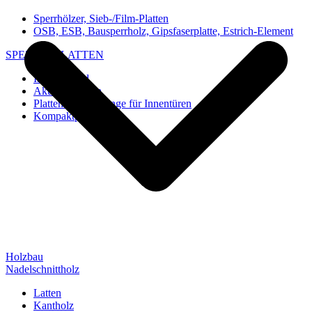
Sperrhölzer, Sieb-/Film-Platten
OSB, ESB, Bausperrholz, Gipsfaserplatte, Estrich-Element
SPEZIAL-PLATTEN
Imi-Verbund
Akustik-Platten
Platten und Rohlinge für Innentüren
Kompaktplatten
Holzbau
Nadelschnittholz
Latten
Kantholz