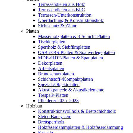
Terrassendielen aus Holz
Terrassendielen aus BPC
Terrassen-Unterkonstruktion
Überdachung & Konstruktionsholz
Sichtschutz & Zäune
Platten
Massivholzplatten & 3-Schicht-Platten
Tischlerplatten
Sperrholz & Siebfilmplatten
OSB-/EBS-Platten & Spanverlegeplatten
MDF-/HDF-Platten & Spanplatten
Dekorplatten
Arbeitsplatten
Brandschutzplatten
Schichtstoff-/Kompaktplatten
Spezial-/Objektplatten
Akustikpaneele & Akustikelemente
Trespa®-Platten
Pfleiderer 2025–2028
Holzbau
Konstruktionsvollholz & Brettschichtholz
Steico Bausystem
Brettsperrholz
Holzfaserdämmplatten & Holzfaserdämmung
Fassade