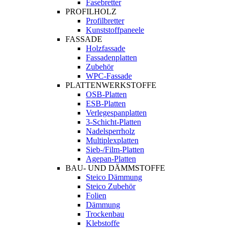
Fasebretter
PROFILHOLZ
Profilbretter
Kunststoffpaneele
FASSADE
Holzfassade
Fassadenplatten
Zubehör
WPC-Fassade
PLATTENWERKSTOFFE
OSB-Platten
ESB-Platten
Verlegespanplatten
3-Schicht-Platten
Nadelsperrholz
Multiplexplatten
Sieb-/Film-Platten
Agepan-Platten
BAU- UND DÄMMSTOFFE
Steico Dämmung
Steico Zubehör
Folien
Dämmung
Trockenbau
Klebstoffe