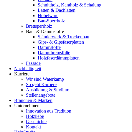
Schnittholz, Kantholz & Schalung
Latten & Dachlatten
Hobelware
Bau-Sperrholz
Brettsperrholz
Bau- & Dämmstoffe
Ständerwerk & Trockenbau
Gips- & Gipsfaserplatten
Dämmstoffe
Dampfbremsfolie
Holzfaserdämmplatten
Fassade
Nachhaltigkeit
Karriere
Wir sind Waterkamp
So geht Karriere
Ausbildung & Studium
Stellenangebote
Branchen & Marken
Unternehmen
Innovation aus Tradition
Holzliebe
Geschichte
Kontakt