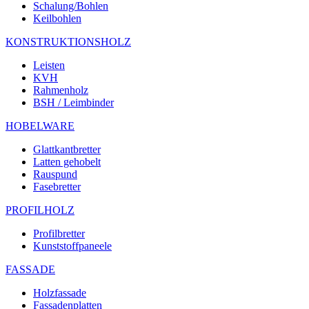
Schalung/Bohlen
Keilbohlen
KONSTRUKTIONSHOLZ
Leisten
KVH
Rahmenholz
BSH / Leimbinder
HOBELWARE
Glattkantbretter
Latten gehobelt
Rauspund
Fasebretter
PROFILHOLZ
Profilbretter
Kunststoffpaneele
FASSADE
Holzfassade
Fassadenplatten