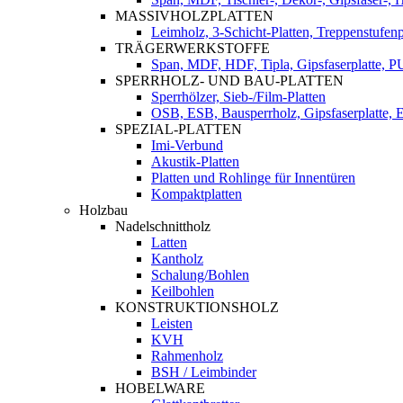
MASSIVHOLZPLATTEN
Leimholz, 3-Schicht-Platten, Treppenstufenp
TRÄGERWERKSTOFFE
Span, MDF, HDF, Tipla, Gipsfaserplatte, 
SPERRHOLZ- UND BAU-PLATTEN
Sperrhölzer, Sieb-/Film-Platten
OSB, ESB, Bausperrholz, Gipsfaserplatte, E
SPEZIAL-PLATTEN
Imi-Verbund
Akustik-Platten
Platten und Rohlinge für Innentüren
Kompaktplatten
Holzbau
Nadelschnittholz
Latten
Kantholz
Schalung/Bohlen
Keilbohlen
KONSTRUKTIONSHOLZ
Leisten
KVH
Rahmenholz
BSH / Leimbinder
HOBELWARE