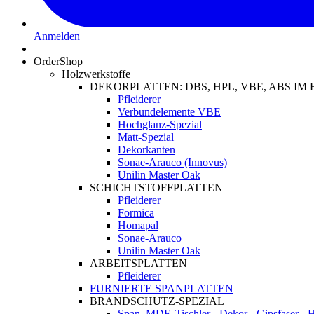
Anmelden
OrderShop
Holzwerkstoffe
DEKORPLATTEN: DBS, HPL, VBE, ABS I
Pfleiderer
Verbundelemente VBE
Hochglanz-Spezial
Matt-Spezial
Dekorkanten
Sonae-Arauco (Innovus)
Unilin Master Oak
SCHICHTSTOFFPLATTEN
Pfleiderer
Formica
Homapal
Sonae-Arauco
Unilin Master Oak
ARBEITSPLATTEN
Pfleiderer
FURNIERTE SPANPLATTEN
BRANDSCHUTZ-SPEZIAL
Span, MDF, Tischler-, Dekor-, Gipsfaser-,