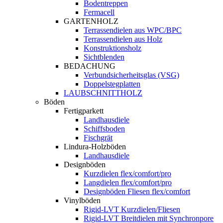
Bodentreppen
Fermacell
GARTENHOLZ
Terrassendielen aus WPC/BPC
Terrassendielen aus Holz
Konstruktionsholz
Sichtblenden
BEDACHUNG
Verbundsicherheitsglas (VSG)
Doppelstegplatten
LAUBSCHNITTHOLZ
Böden
Fertigparkett
Landhausdiele
Schiffsboden
Fischgrät
Lindura-Holzböden
Landhausdiele
Designböden
Kurzdielen flex/comfort/pro
Langdielen flex/comfort/pro
Designböden Fliesen flex/comfort
Vinylböden
Rigid-LVT Kurzdielen/Fliesen
Rigid-LVT Breitdielen mit Synchronpore