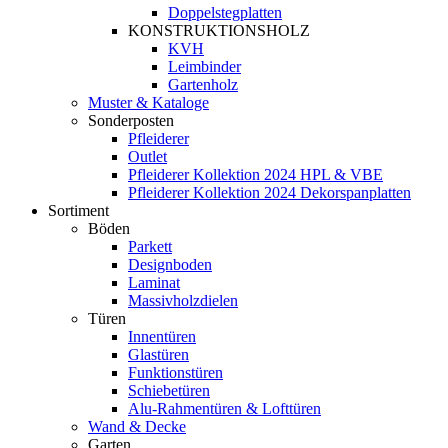
Doppelstegplatten
KONSTRUKTIONSHOLZ
KVH
Leimbinder
Gartenholz
Muster & Kataloge
Sonderposten
Pfleiderer
Outlet
Pfleiderer Kollektion 2024 HPL & VBE
Pfleiderer Kollektion 2024 Dekorspanplatten
Sortiment
Böden
Parkett
Designboden
Laminat
Massivholzdielen
Türen
Innentüren
Glastüren
Funktionstüren
Schiebetüren
Alu-Rahmentüren & Lofttüren
Wand & Decke
Garten