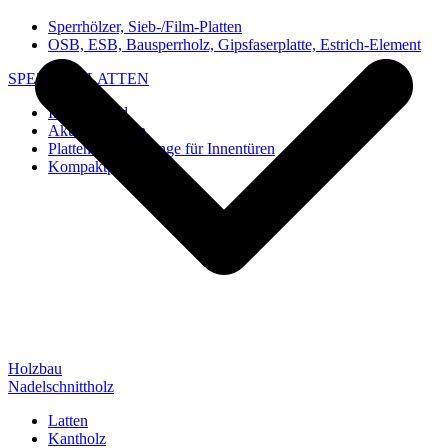
Sperrhölzer, Sieb-/Film-Platten
OSB, ESB, Bausperrholz, Gipsfaserplatte, Estrich-Element
SPEZIAL-PLATTEN
Imi-Verbund
Akustik-Platten
Platten und Rohlinge für Innentüren
Kompaktplatten
Holzbau
Nadelschnittholz
Latten
Kantholz