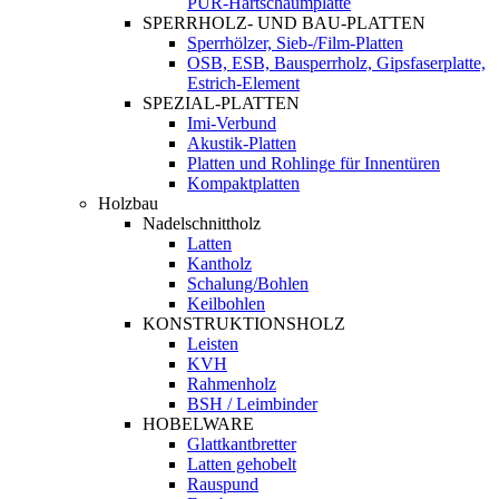
PUR-Hartschaumplatte
SPERRHOLZ- UND BAU-PLATTEN
Sperrhölzer, Sieb-/Film-Platten
OSB, ESB, Bausperrholz, Gipsfaserplatte,
Estrich-Element
SPEZIAL-PLATTEN
Imi-Verbund
Akustik-Platten
Platten und Rohlinge für Innentüren
Kompaktplatten
Holzbau
Nadelschnittholz
Latten
Kantholz
Schalung/Bohlen
Keilbohlen
KONSTRUKTIONSHOLZ
Leisten
KVH
Rahmenholz
BSH / Leimbinder
HOBELWARE
Glattkantbretter
Latten gehobelt
Rauspund