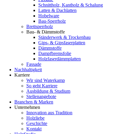
Schnittholz, Kantholz & Schalung
Latten & Dachlatten
Hobelware
Bau-Sperrholz
Brettsperrholz
Bau- & Dämmstoffe
Ständerwerk & Trockenbau
Gips- & Gipsfaserplatten
Dämmstoffe
Dampfbremsfolie
Holzfaserdämmplatten
Fassade
Nachhaltigkeit
Karriere
Wir sind Waterkamp
So geht Karriere
Ausbildung & Studium
Stellenangebote
Branchen & Marken
Unternehmen
Innovation aus Tradition
Holzliebe
Geschichte
Kontakt