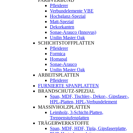
FARBVERBUND
Pfleiderer
Verbundelemente VBE
Hochglanz-Spezial
Matt-Spezial
Dekorkanten
Sonae-Arauco (Innovus)
Unilin Master Oak
SCHICHTSTOFFPLATTEN
Pfleiderer
Formica
Homapal
Sonae-Arauco
Unilin Master Oak
ARBEITSPLATTEN
Pfleiderer
FURNIERTE SPANPLATTEN
BRANDSCHUTZ-SPEZIAL
Span, MDF, Tischler-, Dekor-, Gipsfaser-,
HPL-Platten, HPL-Verbundelement
MASSIVHOLZPLATTEN
Leimholz, 3-Schicht-Platten,
Treppenstufenplatten
TRÄGERWERKSTOFFE
Span, MDF, HDF, Tipla, Gipsfaserplatte,