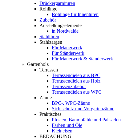
Drückergarnituren
Rohlinge
Rohlinge für Innentüren
Zubehör
Ausstellungselemente
in Nordwalde
Stahltüren
Stahlzargen
Für Mauerwerk
Für Ständerwerk
Für Mauerwerk & Ständerwerk
Gartenholz
Terrassen
Terrassendielen aus BPC
Terrassendielen aus Holz
Terrassenzubehör
Terrassendielen aus WPC
Zäune
BPC-, WPC-Zäune
Sichtschutz und Vorgartenzäune
Praktisches
Pfosten, Baumpfähle und Palisaden
Farben und Öle
Kleineisen
BEDACHUNG