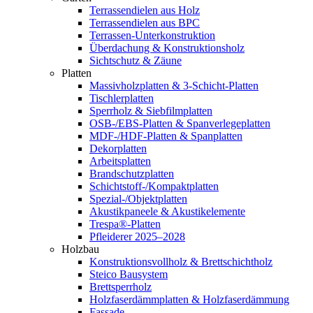
Terrassendielen aus Holz
Terrassendielen aus BPC
Terrassen-Unterkonstruktion
Überdachung & Konstruktionsholz
Sichtschutz & Zäune
Platten
Massivholzplatten & 3-Schicht-Platten
Tischlerplatten
Sperrholz & Siebfilmplatten
OSB-/EBS-Platten & Spanverlegeplatten
MDF-/HDF-Platten & Spanplatten
Dekorplatten
Arbeitsplatten
Brandschutzplatten
Schichtstoff-/Kompaktplatten
Spezial-/Objektplatten
Akustikpaneele & Akustikelemente
Trespa®-Platten
Pfleiderer 2025–2028
Holzbau
Konstruktionsvollholz & Brettschichtholz
Steico Bausystem
Brettsperrholz
Holzfaserdämmplatten & Holzfaserdämmung
Fassade