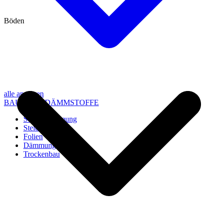
Böden
alle anzeigen
BAU- UND DÄMMSTOFFE
Steico Dämmung
Steico Zubehör
Folien
Dämmung
Trockenbau