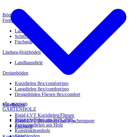
Böden
Fertigparkett
Landhausdiele
Schiffsboden
Fischgrät
Lindura-Holzböden
Landhausdiele
Designböden
Kurzdielen flex/comfort/pro
Langdielen flex/comfort/pro
Designböden Fliesen flex/comfort
alle anzeigen
Vinylböden
GARTENHOLZ
Rigid-LVT Kurzdielen/Fliesen
Terrassendielen aus WPC/BPC
Rigid-LVT Breitdielen mit Synchronpore
Terrassendielen aus Holz
Fischgrät
Konstruktionsholz
Sichtblenden
Korkböden