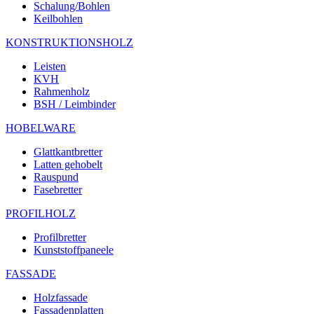
Schalung/Bohlen
Keilbohlen
KONSTRUKTIONSHOLZ
Leisten
KVH
Rahmenholz
BSH / Leimbinder
HOBELWARE
Glattkantbretter
Latten gehobelt
Rauspund
Fasebretter
PROFILHOLZ
Profilbretter
Kunststoffpaneele
FASSADE
Holzfassade
Fassadenplatten