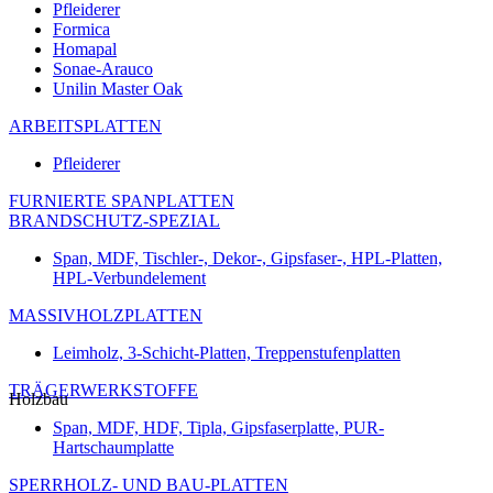
Pfleiderer
Formica
Homapal
Sonae-Arauco
Unilin Master Oak
ARBEITSPLATTEN
Pfleiderer
FURNIERTE SPANPLATTEN
BRANDSCHUTZ-SPEZIAL
Span, MDF, Tischler-, Dekor-, Gipsfaser-, HPL-Platten,
HPL-Verbundelement
MASSIVHOLZPLATTEN
Leimholz, 3-Schicht-Platten, Treppenstufenplatten
TRÄGERWERKSTOFFE
Holzbau
Span, MDF, HDF, Tipla, Gipsfaserplatte, PUR-
Hartschaumplatte
SPERRHOLZ- UND BAU-PLATTEN