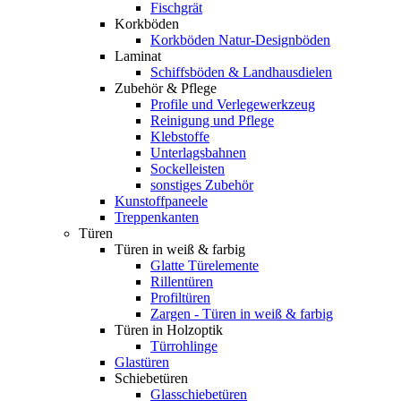
Fischgrät
Korkböden
Korkböden Natur-Designböden
Laminat
Schiffsböden & Landhausdielen
Zubehör & Pflege
Profile und Verlegewerkzeug
Reinigung und Pflege
Klebstoffe
Unterlagsbahnen
Sockelleisten
sonstiges Zubehör
Kunstoffpaneele
Treppenkanten
Türen
Türen in weiß & farbig
Glatte Türelemente
Rillentüren
Profiltüren
Zargen - Türen in weiß & farbig
Türen in Holzoptik
Türrohlinge
Glastüren
Schiebetüren
Glasschiebetüren