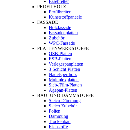
Fasebretter
PROFILHOLZ
Profilbretter
Kunststoffpaneele
FASSADE
Holzfassade
Fassadenplatten
Zubehör
WPC-Fassade
PLATTENWERKSTOFFE
OSB-Platten
ESB-Platten
Verlegespanplatten
3-Schicht-Platten
Nadelsperrholz
Multiplexplatten
Sieb-/Film-Platten
Agepan-Platten
BAU- UND DÄMMSTOFFE
Steico Dämmung
Steico Zubehör
Folien
Dämmung
Trockenbau
Klebstoffe