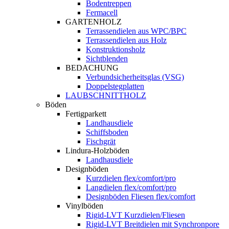
Bodentreppen
Fermacell
GARTENHOLZ
Terrassendielen aus WPC/BPC
Terrassendielen aus Holz
Konstruktionsholz
Sichtblenden
BEDACHUNG
Verbundsicherheitsglas (VSG)
Doppelstegplatten
LAUBSCHNITTHOLZ
Böden
Fertigparkett
Landhausdiele
Schiffsboden
Fischgrät
Lindura-Holzböden
Landhausdiele
Designböden
Kurzdielen flex/comfort/pro
Langdielen flex/comfort/pro
Designböden Fliesen flex/comfort
Vinylböden
Rigid-LVT Kurzdielen/Fliesen
Rigid-LVT Breitdielen mit Synchronpore