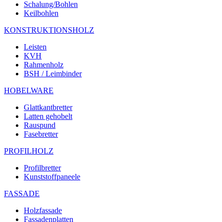
Schalung/Bohlen
Keilbohlen
KONSTRUKTIONSHOLZ
Leisten
KVH
Rahmenholz
BSH / Leimbinder
HOBELWARE
Glattkantbretter
Latten gehobelt
Rauspund
Fasebretter
PROFILHOLZ
Profilbretter
Kunststoffpaneele
FASSADE
Holzfassade
Fassadenplatten