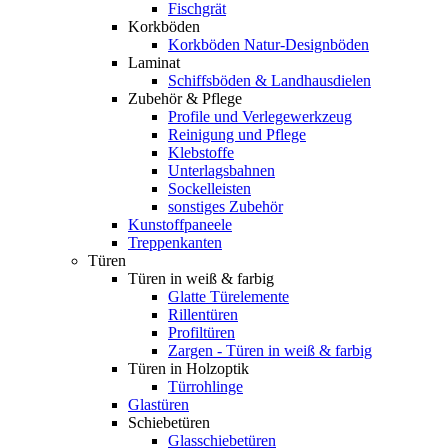
Fischgrät
Korkböden
Korkböden Natur-Designböden
Laminat
Schiffsböden & Landhausdielen
Zubehör & Pflege
Profile und Verlegewerkzeug
Reinigung und Pflege
Klebstoffe
Unterlagsbahnen
Sockelleisten
sonstiges Zubehör
Kunstoffpaneele
Treppenkanten
Türen
Türen in weiß & farbig
Glatte Türelemente
Rillentüren
Profiltüren
Zargen - Türen in weiß & farbig
Türen in Holzoptik
Türrohlinge
Glastüren
Schiebetüren
Glasschiebetüren