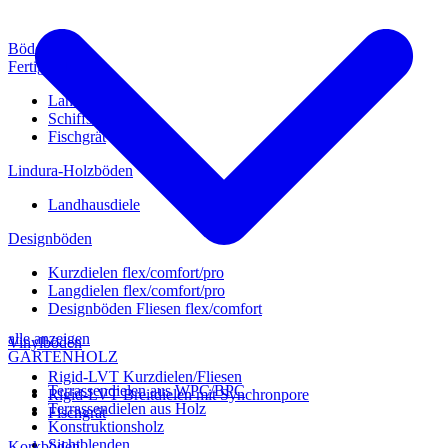
Böden
Fertigparkett
Landhausdiele
Schiffsboden
Fischgrät
Lindura-Holzböden
Landhausdiele
Designböden
Kurzdielen flex/comfort/pro
Langdielen flex/comfort/pro
Designböden Fliesen flex/comfort
alle anzeigen
Vinylböden
GARTENHOLZ
Rigid-LVT Kurzdielen/Fliesen
Terrassendielen aus WPC/BPC
Rigid-LVT Breitdielen mit Synchronpore
Terrassendielen aus Holz
Fischgrät
Konstruktionsholz
Sichtblenden
Korkböden