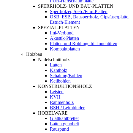
PUR-Hartschaumplatte
SPERRHOLZ- UND BAU-PLATTEN
Sperrhölzer, Sieb-/Film-Platten
OSB, ESB, Bausperrholz, Gipsfaserplatte,
Estrich-Element
SPEZIAL-PLATTEN
Imi-Verbund
Akustik-Platten
Platten und Rohlinge für Innentüren
Kompaktplatten
Holzbau
Nadelschnittholz
Latten
Kantholz
Schalung/Bohlen
Keilbohlen
KONSTRUKTIONSHOLZ
Leisten
KVH
Rahmenholz
BSH / Leimbinder
HOBELWARE
Glattkantbretter
Latten gehobelt
Rauspund