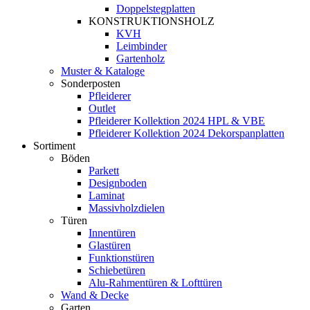
Doppelstegplatten
KONSTRUKTIONSHOLZ
KVH
Leimbinder
Gartenholz
Muster & Kataloge
Sonderposten
Pfleiderer
Outlet
Pfleiderer Kollektion 2024 HPL & VBE
Pfleiderer Kollektion 2024 Dekorspanplatten
Sortiment
Böden
Parkett
Designboden
Laminat
Massivholzdielen
Türen
Innentüren
Glastüren
Funktionstüren
Schiebetüren
Alu-Rahmentüren & Lofttüren
Wand & Decke
Garten