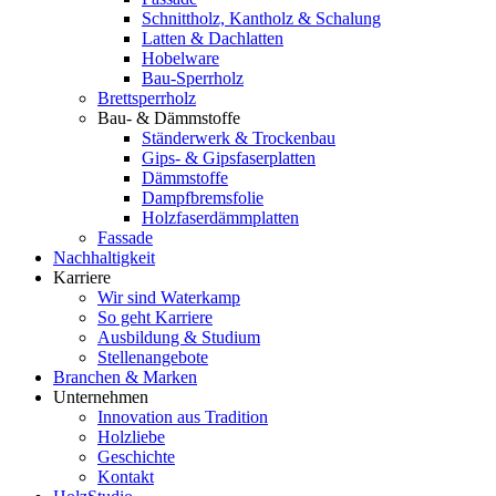
Schnittholz, Kantholz & Schalung
Latten & Dachlatten
Hobelware
Bau-Sperrholz
Brettsperrholz
Bau- & Dämmstoffe
Ständerwerk & Trockenbau
Gips- & Gipsfaserplatten
Dämmstoffe
Dampfbremsfolie
Holzfaserdämmplatten
Fassade
Nachhaltigkeit
Karriere
Wir sind Waterkamp
So geht Karriere
Ausbildung & Studium
Stellenangebote
Branchen & Marken
Unternehmen
Innovation aus Tradition
Holzliebe
Geschichte
Kontakt