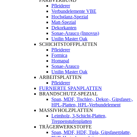
FARBVERBUND
Pfleiderer
Verbundelemente VBE
Hochglanz-Spezial
Matt-Spezial
Dekorkanten
Sonae-Arauco (Innovus)
Unilin Master Oak
SCHICHTSTOFFPLATTEN
Pfleiderer
Formica
Homapal
Sonae-Arauco
Unilin Master Oak
ARBEITSPLATTEN
Pfleiderer
FURNIERTE SPANPLATTEN
BRANDSCHUTZ-SPEZIAL
Span, MDF, Tischler-, Dekor-, Gipsfaser-,
HPL-Platten, HPL-Verbundelement
MASSIVHOLZPLATTEN
Leimholz, 3-Schicht-Platten,
Treppenstufenplatten
TRÄGERWERKSTOFFE
Span, MDF, HDF, Tipla, Gipsfaserplatte,