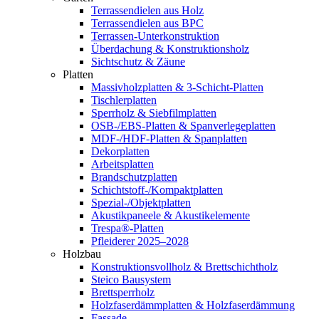
Terrassendielen aus Holz
Terrassendielen aus BPC
Terrassen-Unterkonstruktion
Überdachung & Konstruktionsholz
Sichtschutz & Zäune
Platten
Massivholzplatten & 3-Schicht-Platten
Tischlerplatten
Sperrholz & Siebfilmplatten
OSB-/EBS-Platten & Spanverlegeplatten
MDF-/HDF-Platten & Spanplatten
Dekorplatten
Arbeitsplatten
Brandschutzplatten
Schichtstoff-/Kompaktplatten
Spezial-/Objektplatten
Akustikpaneele & Akustikelemente
Trespa®-Platten
Pfleiderer 2025–2028
Holzbau
Konstruktionsvollholz & Brettschichtholz
Steico Bausystem
Brettsperrholz
Holzfaserdämmplatten & Holzfaserdämmung
Fassade