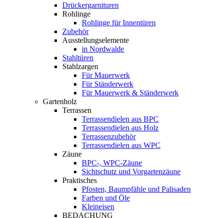
Drückergarnituren
Rohlinge
Rohlinge für Innentüren
Zubehör
Ausstellungselemente
in Nordwalde
Stahltüren
Stahlzargen
Für Mauerwerk
Für Ständerwerk
Für Mauerwerk & Ständerwerk
Gartenholz
Terrassen
Terrassendielen aus BPC
Terrassendielen aus Holz
Terrassenzubehör
Terrassendielen aus WPC
Zäune
BPC-, WPC-Zäune
Sichtschutz und Vorgartenzäune
Praktisches
Pfosten, Baumpfähle und Palisaden
Farben und Öle
Kleineisen
BEDACHUNG