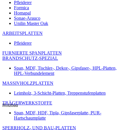
Pfleiderer
Formica
Homapal
Sonae-Arauco
Unilin Master Oak
ARBEITSPLATTEN
Pfleiderer
FURNIERTE SPANPLATTEN
BRANDSCHUTZ-SPEZIAL
Span, MDF, Tischler-, Dekor-, Gipsfaser-, HPL-Platten,
HPL-Verbundelement
MASSIVHOLZPLATTEN
Leimholz, 3-Schicht-Platten, Treppenstufenplatten
TRÄGERWERKSTOFFE
Holzbau
Span, MDF, HDF, Tipla, Gipsfaserplatte, PUR-
Hartschaumplatte
SPERRHOLZ- UND BAU-PLATTEN