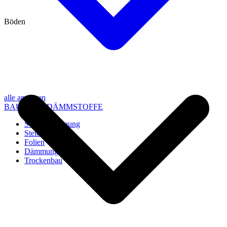
Böden
alle anzeigen
BAU- UND DÄMMSTOFFE
Steico Dämmung
Steico Zubehör
Folien
Dämmung
Trockenbau