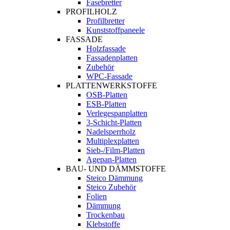
Fasebretter
PROFILHOLZ
Profilbretter
Kunststoffpaneele
FASSADE
Holzfassade
Fassadenplatten
Zubehör
WPC-Fassade
PLATTENWERKSTOFFE
OSB-Platten
ESB-Platten
Verlegespanplatten
3-Schicht-Platten
Nadelsperrholz
Multiplexplatten
Sieb-/Film-Platten
Agepan-Platten
BAU- UND DÄMMSTOFFE
Steico Dämmung
Steico Zubehör
Folien
Dämmung
Trockenbau
Klebstoffe