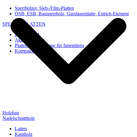
Sperrhölzer, Sieb-/Film-Platten
OSB, ESB, Bausperrholz, Gipsfaserplatte, Estrich-Element
SPEZIAL-PLATTEN
Imi-Verbund
Akustik-Platten
Platten und Rohlinge für Innentüren
Kompaktplatten
Holzbau
Nadelschnittholz
Latten
Kantholz