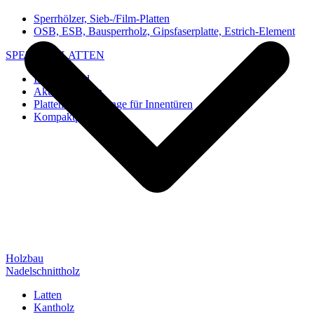
Sperrhölzer, Sieb-/Film-Platten
OSB, ESB, Bausperrholz, Gipsfaserplatte, Estrich-Element
SPEZIAL-PLATTEN
Imi-Verbund
Akustik-Platten
Platten und Rohlinge für Innentüren
Kompaktplatten
Holzbau
Nadelschnittholz
Latten
Kantholz