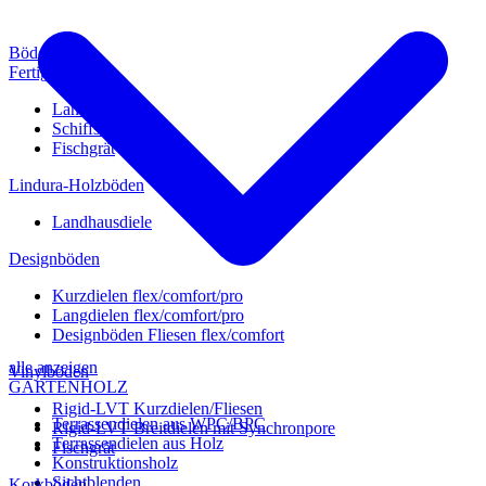
Böden
Fertigparkett
Landhausdiele
Schiffsboden
Fischgrät
Lindura-Holzböden
Landhausdiele
Designböden
Kurzdielen flex/comfort/pro
Langdielen flex/comfort/pro
Designböden Fliesen flex/comfort
alle anzeigen
Vinylböden
GARTENHOLZ
Rigid-LVT Kurzdielen/Fliesen
Terrassendielen aus WPC/BPC
Rigid-LVT Breitdielen mit Synchronpore
Terrassendielen aus Holz
Fischgrät
Konstruktionsholz
Sichtblenden
Korkböden