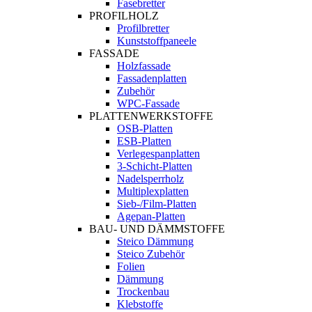
Fasebretter
PROFILHOLZ
Profilbretter
Kunststoffpaneele
FASSADE
Holzfassade
Fassadenplatten
Zubehör
WPC-Fassade
PLATTENWERKSTOFFE
OSB-Platten
ESB-Platten
Verlegespanplatten
3-Schicht-Platten
Nadelsperrholz
Multiplexplatten
Sieb-/Film-Platten
Agepan-Platten
BAU- UND DÄMMSTOFFE
Steico Dämmung
Steico Zubehör
Folien
Dämmung
Trockenbau
Klebstoffe