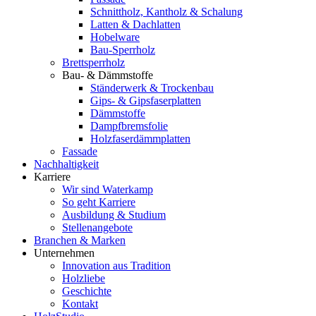
Schnittholz, Kantholz & Schalung
Latten & Dachlatten
Hobelware
Bau-Sperrholz
Brettsperrholz
Bau- & Dämmstoffe
Ständerwerk & Trockenbau
Gips- & Gipsfaserplatten
Dämmstoffe
Dampfbremsfolie
Holzfaserdämmplatten
Fassade
Nachhaltigkeit
Karriere
Wir sind Waterkamp
So geht Karriere
Ausbildung & Studium
Stellenangebote
Branchen & Marken
Unternehmen
Innovation aus Tradition
Holzliebe
Geschichte
Kontakt