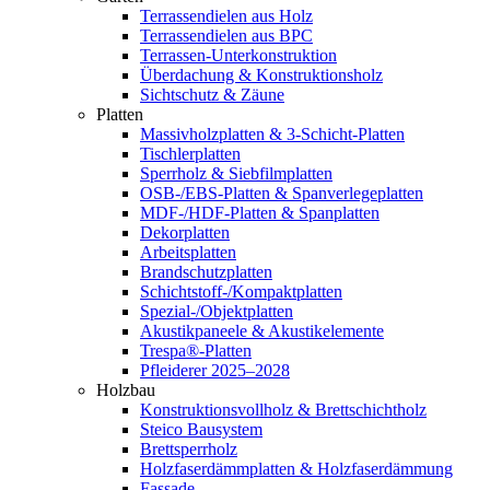
Terrassendielen aus Holz
Terrassendielen aus BPC
Terrassen-Unterkonstruktion
Überdachung & Konstruktionsholz
Sichtschutz & Zäune
Platten
Massivholzplatten & 3-Schicht-Platten
Tischlerplatten
Sperrholz & Siebfilmplatten
OSB-/EBS-Platten & Spanverlegeplatten
MDF-/HDF-Platten & Spanplatten
Dekorplatten
Arbeitsplatten
Brandschutzplatten
Schichtstoff-/Kompaktplatten
Spezial-/Objektplatten
Akustikpaneele & Akustikelemente
Trespa®-Platten
Pfleiderer 2025–2028
Holzbau
Konstruktionsvollholz & Brettschichtholz
Steico Bausystem
Brettsperrholz
Holzfaserdämmplatten & Holzfaserdämmung
Fassade