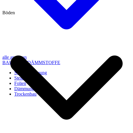
Böden
alle anzeigen
BAU- UND DÄMMSTOFFE
Steico Dämmung
Steico Zubehör
Folien
Dämmung
Trockenbau