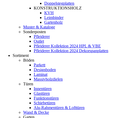
Doppelstegplatten
KONSTRUKTIONSHOLZ
KVH
Leimbinder
Gartenholz
Muster & Kataloge
Sonderposten
Pfleiderer
Outlet
Pfleiderer Kollektion 2024 HPL & VBE
Pfleiderer Kollektion 2024 Dekorspanplatten
Sortiment
Böden
Parkett
Designboden
Laminat
Massivholzdielen
Türen
Innentüren
Glastüren
Funktionstüren
Schiebetüren
Alu-Rahmentüren & Lofttüren
Wand & Decke
Garten