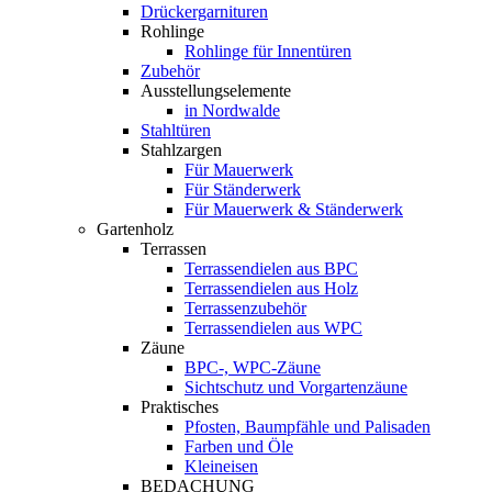
Drückergarnituren
Rohlinge
Rohlinge für Innentüren
Zubehör
Ausstellungselemente
in Nordwalde
Stahltüren
Stahlzargen
Für Mauerwerk
Für Ständerwerk
Für Mauerwerk & Ständerwerk
Gartenholz
Terrassen
Terrassendielen aus BPC
Terrassendielen aus Holz
Terrassenzubehör
Terrassendielen aus WPC
Zäune
BPC-, WPC-Zäune
Sichtschutz und Vorgartenzäune
Praktisches
Pfosten, Baumpfähle und Palisaden
Farben und Öle
Kleineisen
BEDACHUNG