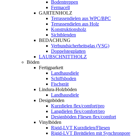
Bodentreppen
Fermacell
GARTENHOLZ
Terrassendielen aus WPC/BPC
Terrassendielen aus Holz
Konstruktionsholz
Sichtblenden
BEDACHUNG
Verbundsicherheitsglas (VSG)
Doppelstegplatten
LAUBSCHNITTHOLZ
Böden
Fertigparkett
Landhausdiele
Schiffsboden
Fischgrät
Lindura-Holzböden
Landhausdiele
Designböden
Kurzdielen flex/comfort/pro
Langdielen flex/comfort/pro
Designböden Fliesen flex/comfort
Vinylböden
Rigid-LVT Kurzdielen/Fliesen
Rigid-LVT Breitdielen mit Synchronpore