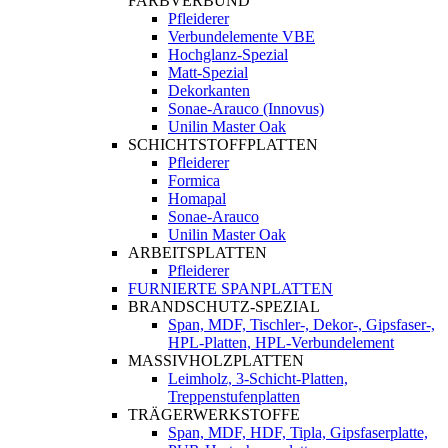
FARBVERBUND
Pfleiderer
Verbundelemente VBE
Hochglanz-Spezial
Matt-Spezial
Dekorkanten
Sonae-Arauco (Innovus)
Unilin Master Oak
SCHICHTSTOFFPLATTEN
Pfleiderer
Formica
Homapal
Sonae-Arauco
Unilin Master Oak
ARBEITSPLATTEN
Pfleiderer
FURNIERTE SPANPLATTEN
BRANDSCHUTZ-SPEZIAL
Span, MDF, Tischler-, Dekor-, Gipsfaser-,
HPL-Platten, HPL-Verbundelement
MASSIVHOLZPLATTEN
Leimholz, 3-Schicht-Platten,
Treppenstufenplatten
TRÄGERWERKSTOFFE
Span, MDF, HDF, Tipla, Gipsfaserplatte,