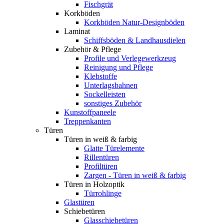
Fischgrät
Korkböden
Korkböden Natur-Designböden
Laminat
Schiffsböden & Landhausdielen
Zubehör & Pflege
Profile und Verlegewerkzeug
Reinigung und Pflege
Klebstoffe
Unterlagsbahnen
Sockelleisten
sonstiges Zubehör
Kunstoffpaneele
Treppenkanten
Türen
Türen in weiß & farbig
Glatte Türelemente
Rillentüren
Profiltüren
Zargen - Türen in weiß & farbig
Türen in Holzoptik
Türrohlinge
Glastüren
Schiebetüren
Glasschiebetüren