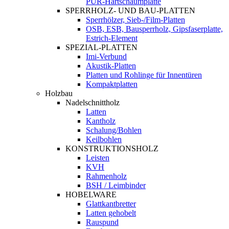
PUR-Hartschaumplatte
SPERRHOLZ- UND BAU-PLATTEN
Sperrhölzer, Sieb-/Film-Platten
OSB, ESB, Bausperrholz, Gipsfaserplatte,
Estrich-Element
SPEZIAL-PLATTEN
Imi-Verbund
Akustik-Platten
Platten und Rohlinge für Innentüren
Kompaktplatten
Holzbau
Nadelschnittholz
Latten
Kantholz
Schalung/Bohlen
Keilbohlen
KONSTRUKTIONSHOLZ
Leisten
KVH
Rahmenholz
BSH / Leimbinder
HOBELWARE
Glattkantbretter
Latten gehobelt
Rauspund