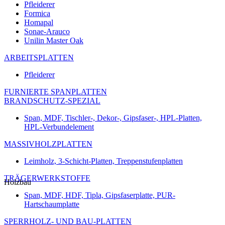
Pfleiderer
Formica
Homapal
Sonae-Arauco
Unilin Master Oak
ARBEITSPLATTEN
Pfleiderer
FURNIERTE SPANPLATTEN
BRANDSCHUTZ-SPEZIAL
Span, MDF, Tischler-, Dekor-, Gipsfaser-, HPL-Platten,
HPL-Verbundelement
MASSIVHOLZPLATTEN
Leimholz, 3-Schicht-Platten, Treppenstufenplatten
TRÄGERWERKSTOFFE
Holzbau
Span, MDF, HDF, Tipla, Gipsfaserplatte, PUR-
Hartschaumplatte
SPERRHOLZ- UND BAU-PLATTEN