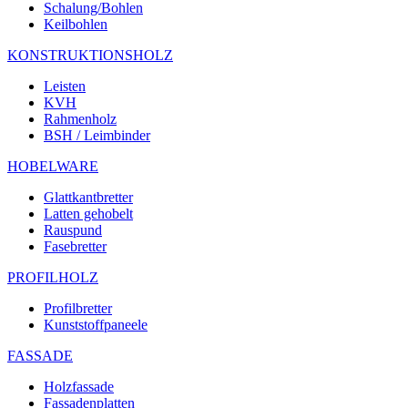
Schalung/Bohlen
Keilbohlen
KONSTRUKTIONSHOLZ
Leisten
KVH
Rahmenholz
BSH / Leimbinder
HOBELWARE
Glattkantbretter
Latten gehobelt
Rauspund
Fasebretter
PROFILHOLZ
Profilbretter
Kunststoffpaneele
FASSADE
Holzfassade
Fassadenplatten