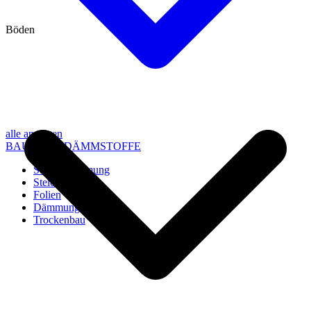
Böden
alle anzeigen
BAU- UND DÄMMSTOFFE
Steico Dämmung
Steico Zubehör
Folien
Dämmung
Trockenbau