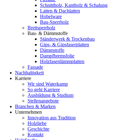
Schnittholz, Kantholz & Schalung
Latten & Dachlatten
Hobelware
Bau-Sperrholz
Brettsperrholz
Bau- & Dämmstoffe
Ständerwerk & Trockenbau
Gips- & Gipsfaserplatten
Dämmstoffe
Dampfbremsfolie
Holzfaserdämmplatten
Fassade
Nachhaltigkeit
Karriere
Wir sind Waterkamp
So geht Karriere
Ausbildung & Studium
Stellenangebote
Branchen & Marken
Unternehmen
Innovation aus Tradition
Holzliebe
Geschichte
Kontakt