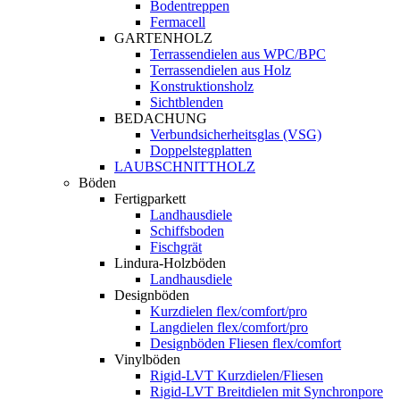
Bodentreppen
Fermacell
GARTENHOLZ
Terrassendielen aus WPC/BPC
Terrassendielen aus Holz
Konstruktionsholz
Sichtblenden
BEDACHUNG
Verbundsicherheitsglas (VSG)
Doppelstegplatten
LAUBSCHNITTHOLZ
Böden
Fertigparkett
Landhausdiele
Schiffsboden
Fischgrät
Lindura-Holzböden
Landhausdiele
Designböden
Kurzdielen flex/comfort/pro
Langdielen flex/comfort/pro
Designböden Fliesen flex/comfort
Vinylböden
Rigid-LVT Kurzdielen/Fliesen
Rigid-LVT Breitdielen mit Synchronpore