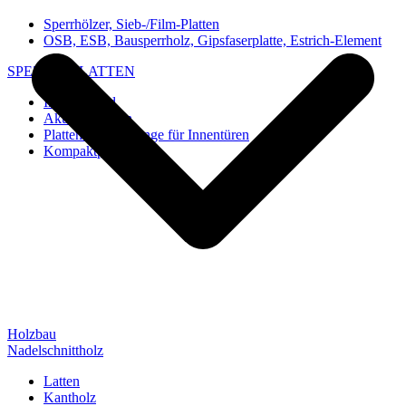
Sperrhölzer, Sieb-/Film-Platten
OSB, ESB, Bausperrholz, Gipsfaserplatte, Estrich-Element
SPEZIAL-PLATTEN
Imi-Verbund
Akustik-Platten
Platten und Rohlinge für Innentüren
Kompaktplatten
Holzbau
Nadelschnittholz
Latten
Kantholz