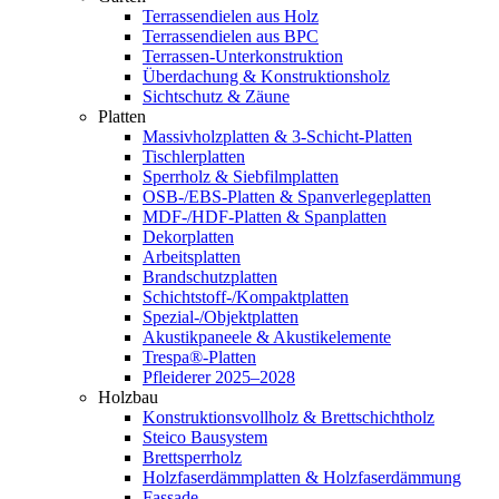
Terrassendielen aus Holz
Terrassendielen aus BPC
Terrassen-Unterkonstruktion
Überdachung & Konstruktionsholz
Sichtschutz & Zäune
Platten
Massivholzplatten & 3-Schicht-Platten
Tischlerplatten
Sperrholz & Siebfilmplatten
OSB-/EBS-Platten & Spanverlegeplatten
MDF-/HDF-Platten & Spanplatten
Dekorplatten
Arbeitsplatten
Brandschutzplatten
Schichtstoff-/Kompaktplatten
Spezial-/Objektplatten
Akustikpaneele & Akustikelemente
Trespa®-Platten
Pfleiderer 2025–2028
Holzbau
Konstruktionsvollholz & Brettschichtholz
Steico Bausystem
Brettsperrholz
Holzfaserdämmplatten & Holzfaserdämmung
Fassade