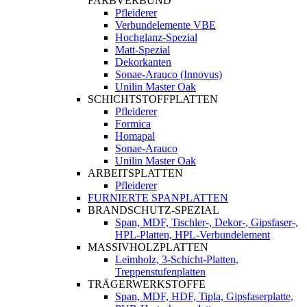
FARBVERBUND
Pfleiderer
Verbundelemente VBE
Hochglanz-Spezial
Matt-Spezial
Dekorkanten
Sonae-Arauco (Innovus)
Unilin Master Oak
SCHICHTSTOFFPLATTEN
Pfleiderer
Formica
Homapal
Sonae-Arauco
Unilin Master Oak
ARBEITSPLATTEN
Pfleiderer
FURNIERTE SPANPLATTEN
BRANDSCHUTZ-SPEZIAL
Span, MDF, Tischler-, Dekor-, Gipsfaser-,
HPL-Platten, HPL-Verbundelement
MASSIVHOLZPLATTEN
Leimholz, 3-Schicht-Platten,
Treppenstufenplatten
TRÄGERWERKSTOFFE
Span, MDF, HDF, Tipla, Gipsfaserplatte,