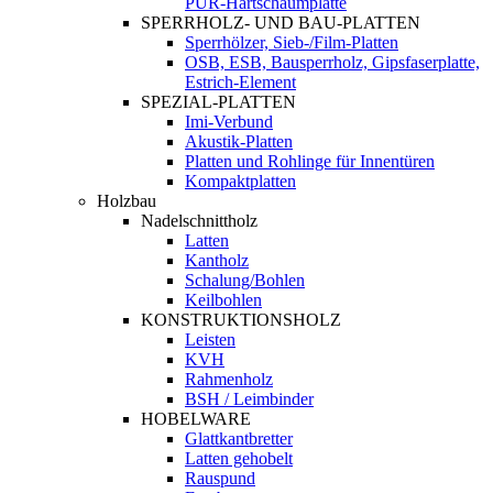
PUR-Hartschaumplatte
SPERRHOLZ- UND BAU-PLATTEN
Sperrhölzer, Sieb-/Film-Platten
OSB, ESB, Bausperrholz, Gipsfaserplatte,
Estrich-Element
SPEZIAL-PLATTEN
Imi-Verbund
Akustik-Platten
Platten und Rohlinge für Innentüren
Kompaktplatten
Holzbau
Nadelschnittholz
Latten
Kantholz
Schalung/Bohlen
Keilbohlen
KONSTRUKTIONSHOLZ
Leisten
KVH
Rahmenholz
BSH / Leimbinder
HOBELWARE
Glattkantbretter
Latten gehobelt
Rauspund