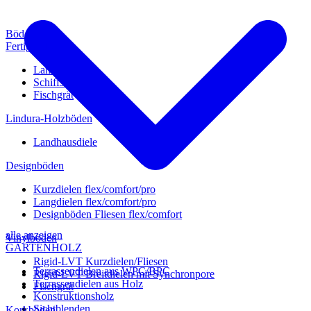
Böden
Fertigparkett
Landhausdiele
Schiffsboden
Fischgrät
Lindura-Holzböden
Landhausdiele
Designböden
Kurzdielen flex/comfort/pro
Langdielen flex/comfort/pro
Designböden Fliesen flex/comfort
alle anzeigen
Vinylböden
GARTENHOLZ
Rigid-LVT Kurzdielen/Fliesen
Terrassendielen aus WPC/BPC
Rigid-LVT Breitdielen mit Synchronpore
Terrassendielen aus Holz
Fischgrät
Konstruktionsholz
Sichtblenden
Korkböden