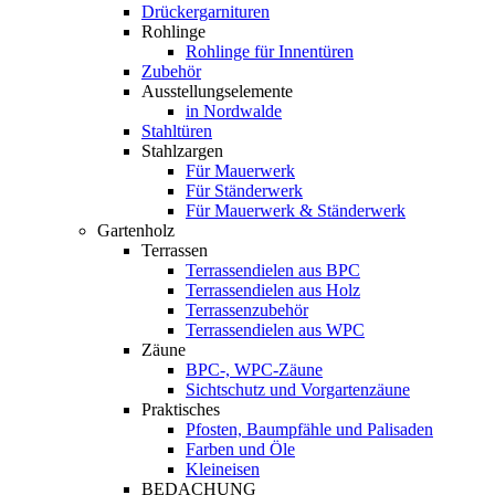
Drückergarnituren
Rohlinge
Rohlinge für Innentüren
Zubehör
Ausstellungselemente
in Nordwalde
Stahltüren
Stahlzargen
Für Mauerwerk
Für Ständerwerk
Für Mauerwerk & Ständerwerk
Gartenholz
Terrassen
Terrassendielen aus BPC
Terrassendielen aus Holz
Terrassenzubehör
Terrassendielen aus WPC
Zäune
BPC-, WPC-Zäune
Sichtschutz und Vorgartenzäune
Praktisches
Pfosten, Baumpfähle und Palisaden
Farben und Öle
Kleineisen
BEDACHUNG