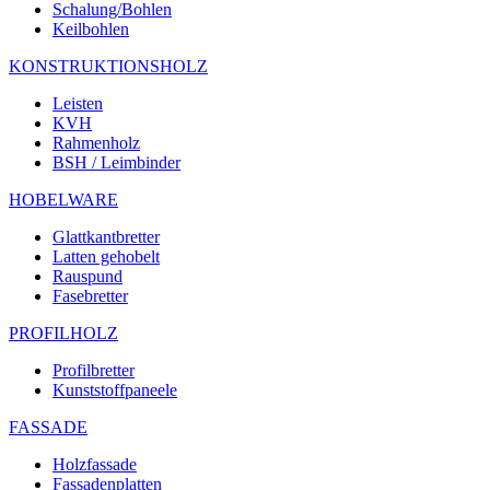
Schalung/Bohlen
Keilbohlen
KONSTRUKTIONSHOLZ
Leisten
KVH
Rahmenholz
BSH / Leimbinder
HOBELWARE
Glattkantbretter
Latten gehobelt
Rauspund
Fasebretter
PROFILHOLZ
Profilbretter
Kunststoffpaneele
FASSADE
Holzfassade
Fassadenplatten