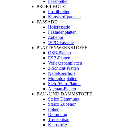
Fasebretter
PROFILHOLZ
Profilbretter
Kunststoffpaneele
FASSADE
Holzfassade
Fassadenplatten
Zubehör
WPC-Fassade
PLATTENWERKSTOFFE
OSB-Platten
ESB-Platten
Verlegespanplatten
3-Schicht-Platten
Nadelsperrholz
Multiplexplatten
Sieb-/Film-Platten
Agepan-Platten
BAU- UND DÄMMSTOFFE
Steico Dämmung
Steico Zubehör
Folien
Dämmung
Trockenbau
Klebstoffe