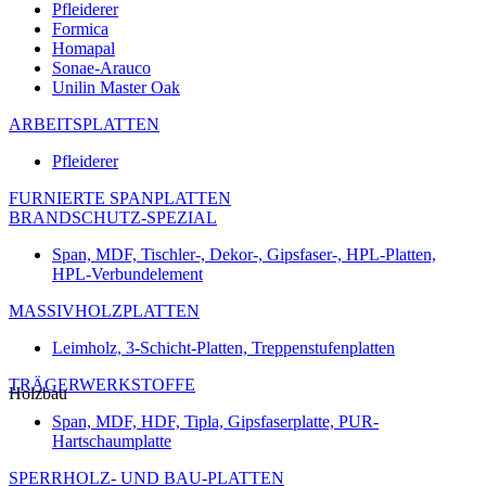
Pfleiderer
Formica
Homapal
Sonae-Arauco
Unilin Master Oak
ARBEITSPLATTEN
Pfleiderer
FURNIERTE SPANPLATTEN
BRANDSCHUTZ-SPEZIAL
Span, MDF, Tischler-, Dekor-, Gipsfaser-, HPL-Platten,
HPL-Verbundelement
MASSIVHOLZPLATTEN
Leimholz, 3-Schicht-Platten, Treppenstufenplatten
TRÄGERWERKSTOFFE
Holzbau
Span, MDF, HDF, Tipla, Gipsfaserplatte, PUR-
Hartschaumplatte
SPERRHOLZ- UND BAU-PLATTEN