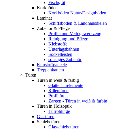
Fischgrät
Korkböden
Korkböden Natur-Designböden
Laminat
Schiffsböden & Landhausdielen
Zubehör & Pflege
Profile und Verlegewerkzeug
Reinigung und Pflege
Klebstoffe
Unterlagsbahnen
Sockelleisten
sonstiges Zubehör
Kunstoffpaneele
Treppenkanten
Türen
Türen in weiß & farbig
Glatte Türelemente
Rillentüren
Profiltüren
Zargen - Türen in weiß & farbig
Türen in Holzoptik
Türrohlinge
Glastüren
Schiebetüren
Glasschiebetüren