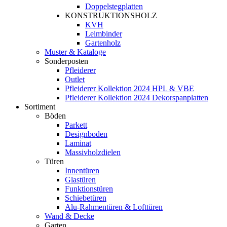
Doppelstegplatten
KONSTRUKTIONSHOLZ
KVH
Leimbinder
Gartenholz
Muster & Kataloge
Sonderposten
Pfleiderer
Outlet
Pfleiderer Kollektion 2024 HPL & VBE
Pfleiderer Kollektion 2024 Dekorspanplatten
Sortiment
Böden
Parkett
Designboden
Laminat
Massivholzdielen
Türen
Innentüren
Glastüren
Funktionstüren
Schiebetüren
Alu-Rahmentüren & Lofttüren
Wand & Decke
Garten