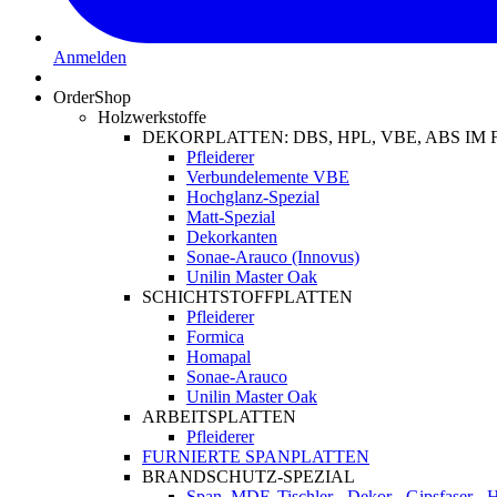
Anmelden
OrderShop
Holzwerkstoffe
DEKORPLATTEN: DBS, HPL, VBE, ABS I
Pfleiderer
Verbundelemente VBE
Hochglanz-Spezial
Matt-Spezial
Dekorkanten
Sonae-Arauco (Innovus)
Unilin Master Oak
SCHICHTSTOFFPLATTEN
Pfleiderer
Formica
Homapal
Sonae-Arauco
Unilin Master Oak
ARBEITSPLATTEN
Pfleiderer
FURNIERTE SPANPLATTEN
BRANDSCHUTZ-SPEZIAL
Span, MDF, Tischler-, Dekor-, Gipsfaser-,