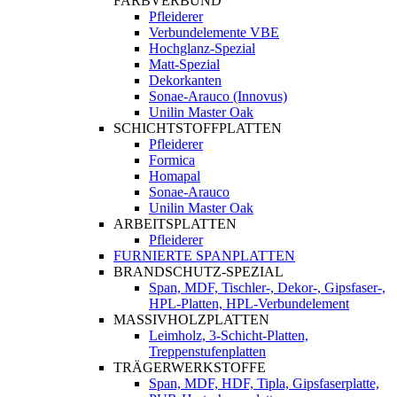
FARBVERBUND
Pfleiderer
Verbundelemente VBE
Hochglanz-Spezial
Matt-Spezial
Dekorkanten
Sonae-Arauco (Innovus)
Unilin Master Oak
SCHICHTSTOFFPLATTEN
Pfleiderer
Formica
Homapal
Sonae-Arauco
Unilin Master Oak
ARBEITSPLATTEN
Pfleiderer
FURNIERTE SPANPLATTEN
BRANDSCHUTZ-SPEZIAL
Span, MDF, Tischler-, Dekor-, Gipsfaser-,
HPL-Platten, HPL-Verbundelement
MASSIVHOLZPLATTEN
Leimholz, 3-Schicht-Platten,
Treppenstufenplatten
TRÄGERWERKSTOFFE
Span, MDF, HDF, Tipla, Gipsfaserplatte,