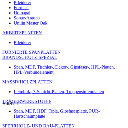
Pfleiderer
Formica
Homapal
Sonae-Arauco
Unilin Master Oak
ARBEITSPLATTEN
Pfleiderer
FURNIERTE SPANPLATTEN
BRANDSCHUTZ-SPEZIAL
Span, MDF, Tischler-, Dekor-, Gipsfaser-, HPL-Platten,
HPL-Verbundelement
MASSIVHOLZPLATTEN
Leimholz, 3-Schicht-Platten, Treppenstufenplatten
TRÄGERWERKSTOFFE
Holzbau
Span, MDF, HDF, Tipla, Gipsfaserplatte, PUR-
Hartschaumplatte
SPERRHOLZ- UND BAU-PLATTEN