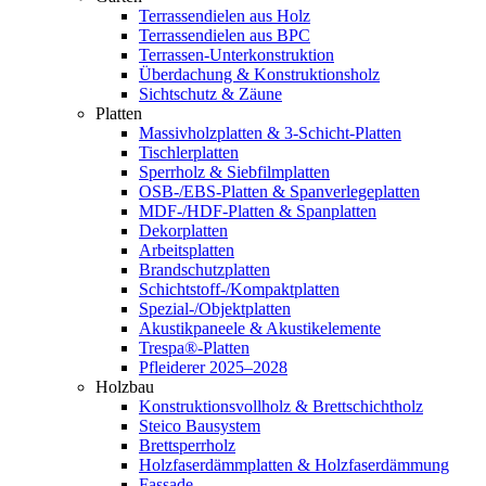
Terrassendielen aus Holz
Terrassendielen aus BPC
Terrassen-Unterkonstruktion
Überdachung & Konstruktionsholz
Sichtschutz & Zäune
Platten
Massivholzplatten & 3-Schicht-Platten
Tischlerplatten
Sperrholz & Siebfilmplatten
OSB-/EBS-Platten & Spanverlegeplatten
MDF-/HDF-Platten & Spanplatten
Dekorplatten
Arbeitsplatten
Brandschutzplatten
Schichtstoff-/Kompaktplatten
Spezial-/Objektplatten
Akustikpaneele & Akustikelemente
Trespa®-Platten
Pfleiderer 2025–2028
Holzbau
Konstruktionsvollholz & Brettschichtholz
Steico Bausystem
Brettsperrholz
Holzfaserdämmplatten & Holzfaserdämmung
Fassade