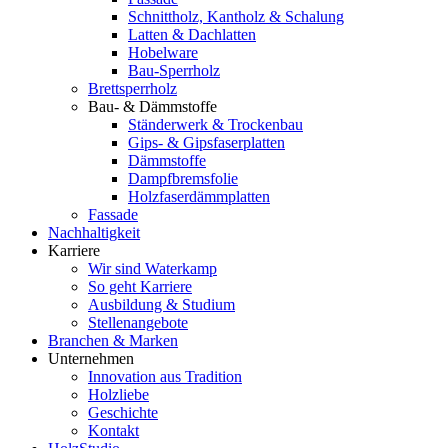
Schnittholz, Kantholz & Schalung
Latten & Dachlatten
Hobelware
Bau-Sperrholz
Brettsperrholz
Bau- & Dämmstoffe
Ständerwerk & Trockenbau
Gips- & Gipsfaserplatten
Dämmstoffe
Dampfbremsfolie
Holzfaserdämmplatten
Fassade
Nachhaltigkeit
Karriere
Wir sind Waterkamp
So geht Karriere
Ausbildung & Studium
Stellenangebote
Branchen & Marken
Unternehmen
Innovation aus Tradition
Holzliebe
Geschichte
Kontakt