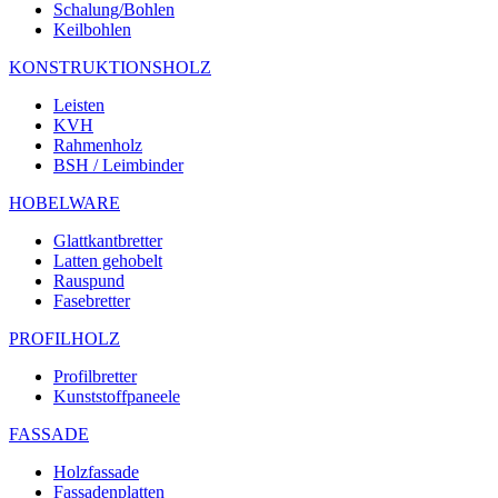
Schalung/Bohlen
Keilbohlen
KONSTRUKTIONSHOLZ
Leisten
KVH
Rahmenholz
BSH / Leimbinder
HOBELWARE
Glattkantbretter
Latten gehobelt
Rauspund
Fasebretter
PROFILHOLZ
Profilbretter
Kunststoffpaneele
FASSADE
Holzfassade
Fassadenplatten