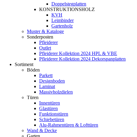
Doppelstegplatten
KONSTRUKTIONSHOLZ
KVH
Leimbinder
Gartenholz
Muster & Kataloge
Sonderposten
Pfleiderer
Outlet
Pfleiderer Kollektion 2024 HPL & VBE
Pfleiderer Kollektion 2024 Dekorspanplatten
Sortiment
Böden
Parkett
Designboden
Laminat
Massivholzdielen
Türen
Innentüren
Glastüren
Funktionstüren
Schiebetüren
Alu-Rahmentüren & Lofttüren
Wand & Decke
Garten