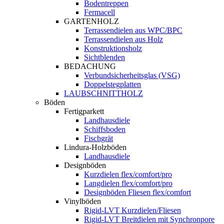
Bodentreppen
Fermacell
GARTENHOLZ
Terrassendielen aus WPC/BPC
Terrassendielen aus Holz
Konstruktionsholz
Sichtblenden
BEDACHUNG
Verbundsicherheitsglas (VSG)
Doppelstegplatten
LAUBSCHNITTHOLZ
Böden
Fertigparkett
Landhausdiele
Schiffsboden
Fischgrät
Lindura-Holzböden
Landhausdiele
Designböden
Kurzdielen flex/comfort/pro
Langdielen flex/comfort/pro
Designböden Fliesen flex/comfort
Vinylböden
Rigid-LVT Kurzdielen/Fliesen
Rigid-LVT Breitdielen mit Synchronpore