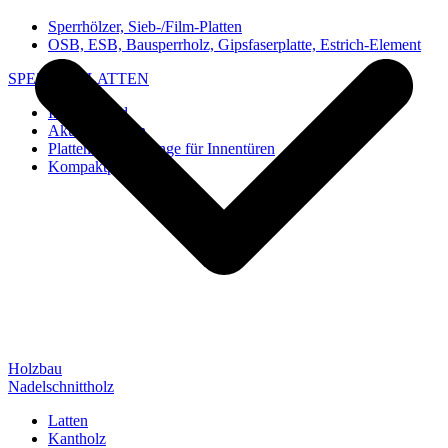
Sperrhölzer, Sieb-/Film-Platten
OSB, ESB, Bausperrholz, Gipsfaserplatte, Estrich-Element
SPEZIAL-PLATTEN
Imi-Verbund
Akustik-Platten
Platten und Rohlinge für Innentüren
Kompaktplatten
Holzbau
Nadelschnittholz
Latten
Kantholz