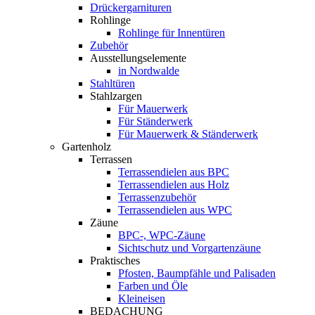
Drückergarnituren
Rohlinge
Rohlinge für Innentüren
Zubehör
Ausstellungselemente
in Nordwalde
Stahltüren
Stahlzargen
Für Mauerwerk
Für Ständerwerk
Für Mauerwerk & Ständerwerk
Gartenholz
Terrassen
Terrassendielen aus BPC
Terrassendielen aus Holz
Terrassenzubehör
Terrassendielen aus WPC
Zäune
BPC-, WPC-Zäune
Sichtschutz und Vorgartenzäune
Praktisches
Pfosten, Baumpfähle und Palisaden
Farben und Öle
Kleineisen
BEDACHUNG