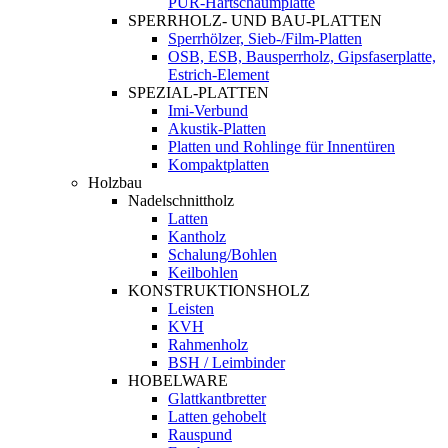
PUR-Hartschaumplatte
SPERRHOLZ- UND BAU-PLATTEN
Sperrhölzer, Sieb-/Film-Platten
OSB, ESB, Bausperrholz, Gipsfaserplatte,
Estrich-Element
SPEZIAL-PLATTEN
Imi-Verbund
Akustik-Platten
Platten und Rohlinge für Innentüren
Kompaktplatten
Holzbau
Nadelschnittholz
Latten
Kantholz
Schalung/Bohlen
Keilbohlen
KONSTRUKTIONSHOLZ
Leisten
KVH
Rahmenholz
BSH / Leimbinder
HOBELWARE
Glattkantbretter
Latten gehobelt
Rauspund