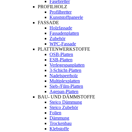
Fasebretter
PROFILHOLZ
Profilbretter
Kunststoffpaneele
FASSADE
Holzfassade
Fassadenplatten
Zubehör
WPC-Fassade
PLATTENWERKSTOFFE
OSB-Platten
ESB-Platten
Verlegespanplatten
3-Schicht-Platten
Nadelsperrholz
Multiplexplatten
Sieb-/Film-Platten
Agepan-Platten
BAU- UND DÄMMSTOFFE
Steico Dämmung
Steico Zubehör
Folien
Dämmung
Trockenbau
Klebstoffe