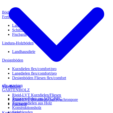
Böden
Fertigparkett
Landhausdiele
Schiffsboden
Fischgrät
Lindura-Holzböden
Landhausdiele
Designböden
Kurzdielen flex/comfort/pro
Langdielen flex/comfort/pro
Designböden Fliesen flex/comfort
alle anzeigen
Vinylböden
GARTENHOLZ
Rigid-LVT Kurzdielen/Fliesen
Terrassendielen aus WPC/BPC
Rigid-LVT Breitdielen mit Synchronpore
Terrassendielen aus Holz
Fischgrät
Konstruktionsholz
Sichtblenden
Korkböden