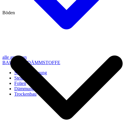
Böden
alle anzeigen
BAU- UND DÄMMSTOFFE
Steico Dämmung
Steico Zubehör
Folien
Dämmung
Trockenbau