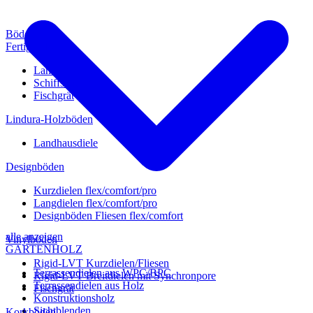
Böden
Fertigparkett
Landhausdiele
Schiffsboden
Fischgrät
Lindura-Holzböden
Landhausdiele
Designböden
Kurzdielen flex/comfort/pro
Langdielen flex/comfort/pro
Designböden Fliesen flex/comfort
alle anzeigen
Vinylböden
GARTENHOLZ
Rigid-LVT Kurzdielen/Fliesen
Terrassendielen aus WPC/BPC
Rigid-LVT Breitdielen mit Synchronpore
Terrassendielen aus Holz
Fischgrät
Konstruktionsholz
Sichtblenden
Korkböden