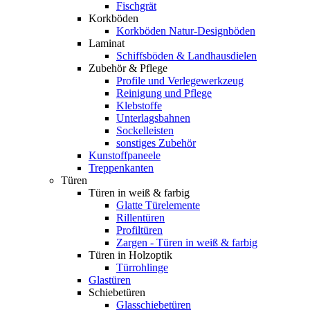
Fischgrät
Korkböden
Korkböden Natur-Designböden
Laminat
Schiffsböden & Landhausdielen
Zubehör & Pflege
Profile und Verlegewerkzeug
Reinigung und Pflege
Klebstoffe
Unterlagsbahnen
Sockelleisten
sonstiges Zubehör
Kunstoffpaneele
Treppenkanten
Türen
Türen in weiß & farbig
Glatte Türelemente
Rillentüren
Profiltüren
Zargen - Türen in weiß & farbig
Türen in Holzoptik
Türrohlinge
Glastüren
Schiebetüren
Glasschiebetüren