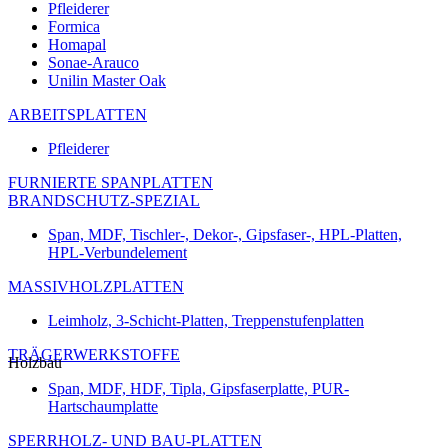
Pfleiderer
Formica
Homapal
Sonae-Arauco
Unilin Master Oak
ARBEITSPLATTEN
Pfleiderer
FURNIERTE SPANPLATTEN
BRANDSCHUTZ-SPEZIAL
Span, MDF, Tischler-, Dekor-, Gipsfaser-, HPL-Platten,
HPL-Verbundelement
MASSIVHOLZPLATTEN
Leimholz, 3-Schicht-Platten, Treppenstufenplatten
TRÄGERWERKSTOFFE
Holzbau
Span, MDF, HDF, Tipla, Gipsfaserplatte, PUR-
Hartschaumplatte
SPERRHOLZ- UND BAU-PLATTEN