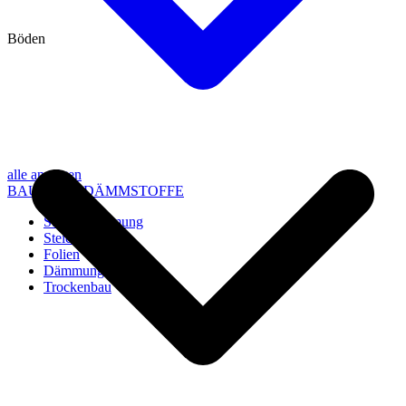
Böden
alle anzeigen
BAU- UND DÄMMSTOFFE
Steico Dämmung
Steico Zubehör
Folien
Dämmung
Trockenbau