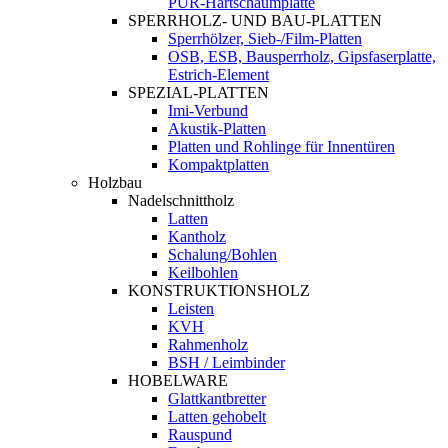
PUR-Hartschaumplatte
SPERRHOLZ- UND BAU-PLATTEN
Sperrhölzer, Sieb-/Film-Platten
OSB, ESB, Bausperrholz, Gipsfaserplatte,
Estrich-Element
SPEZIAL-PLATTEN
Imi-Verbund
Akustik-Platten
Platten und Rohlinge für Innentüren
Kompaktplatten
Holzbau
Nadelschnittholz
Latten
Kantholz
Schalung/Bohlen
Keilbohlen
KONSTRUKTIONSHOLZ
Leisten
KVH
Rahmenholz
BSH / Leimbinder
HOBELWARE
Glattkantbretter
Latten gehobelt
Rauspund