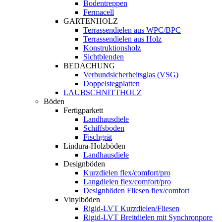
Bodentreppen
Fermacell
GARTENHOLZ
Terrassendielen aus WPC/BPC
Terrassendielen aus Holz
Konstruktionsholz
Sichtblenden
BEDACHUNG
Verbundsicherheitsglas (VSG)
Doppelstegplatten
LAUBSCHNITTHOLZ
Böden
Fertigparkett
Landhausdiele
Schiffsboden
Fischgrät
Lindura-Holzböden
Landhausdiele
Designböden
Kurzdielen flex/comfort/pro
Langdielen flex/comfort/pro
Designböden Fliesen flex/comfort
Vinylböden
Rigid-LVT Kurzdielen/Fliesen
Rigid-LVT Breitdielen mit Synchronpore