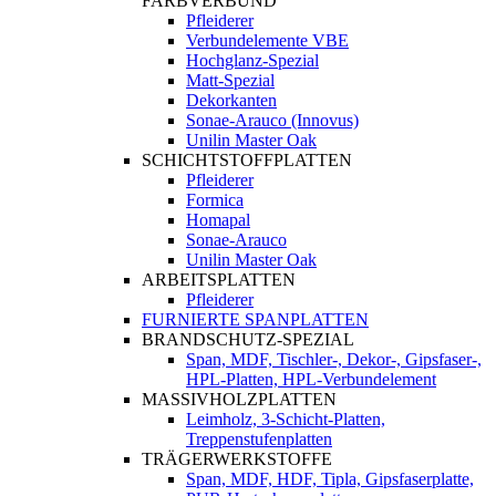
FARBVERBUND
Pfleiderer
Verbundelemente VBE
Hochglanz-Spezial
Matt-Spezial
Dekorkanten
Sonae-Arauco (Innovus)
Unilin Master Oak
SCHICHTSTOFFPLATTEN
Pfleiderer
Formica
Homapal
Sonae-Arauco
Unilin Master Oak
ARBEITSPLATTEN
Pfleiderer
FURNIERTE SPANPLATTEN
BRANDSCHUTZ-SPEZIAL
Span, MDF, Tischler-, Dekor-, Gipsfaser-,
HPL-Platten, HPL-Verbundelement
MASSIVHOLZPLATTEN
Leimholz, 3-Schicht-Platten,
Treppenstufenplatten
TRÄGERWERKSTOFFE
Span, MDF, HDF, Tipla, Gipsfaserplatte,