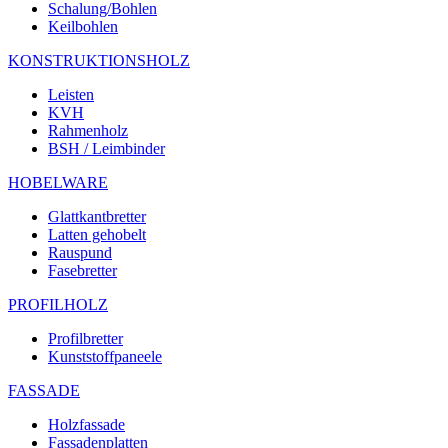
Schalung/Bohlen
Keilbohlen
KONSTRUKTIONSHOLZ
Leisten
KVH
Rahmenholz
BSH / Leimbinder
HOBELWARE
Glattkantbretter
Latten gehobelt
Rauspund
Fasebretter
PROFILHOLZ
Profilbretter
Kunststoffpaneele
FASSADE
Holzfassade
Fassadenplatten