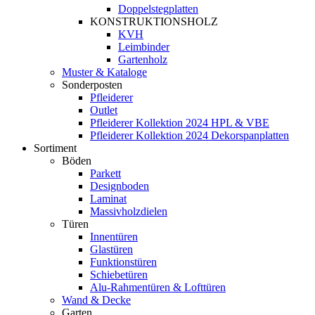
Doppelstegplatten
KONSTRUKTIONSHOLZ
KVH
Leimbinder
Gartenholz
Muster & Kataloge
Sonderposten
Pfleiderer
Outlet
Pfleiderer Kollektion 2024 HPL & VBE
Pfleiderer Kollektion 2024 Dekorspanplatten
Sortiment
Böden
Parkett
Designboden
Laminat
Massivholzdielen
Türen
Innentüren
Glastüren
Funktionstüren
Schiebetüren
Alu-Rahmentüren & Lofttüren
Wand & Decke
Garten