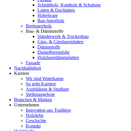
Schnittholz, Kantholz & Schalung
Latten & Dachlatten
Hobelware
Bau-Sperrholz
Brettsperrholz
Bau- & Dämmstoffe
Ständerwerk & Trockenbau
Gips- & Gipsfaserplatten
Dämmstoffe
Dampfbremsfolie
Holzfaserdämmplatten
Fassade
Nachhaltigkeit
Karriere
Wir sind Waterkamp
So geht Karriere
Ausbildung & Studium
Stellenangebote
Branchen & Marken
Unternehmen
Innovation aus Tradition
Holzliebe
Geschichte
Kontakt