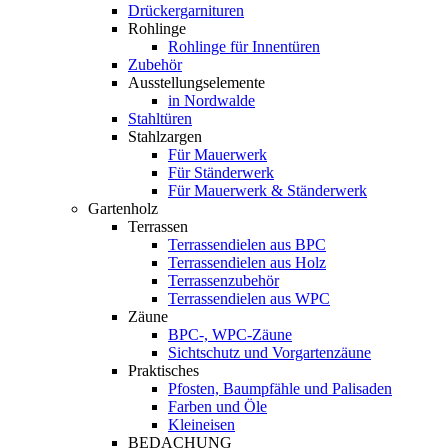
Drückergarnituren
Rohlinge
Rohlinge für Innentüren
Zubehör
Ausstellungselemente
in Nordwalde
Stahltüren
Stahlzargen
Für Mauerwerk
Für Ständerwerk
Für Mauerwerk & Ständerwerk
Gartenholz
Terrassen
Terrassendielen aus BPC
Terrassendielen aus Holz
Terrassenzubehör
Terrassendielen aus WPC
Zäune
BPC-, WPC-Zäune
Sichtschutz und Vorgartenzäune
Praktisches
Pfosten, Baumpfähle und Palisaden
Farben und Öle
Kleineisen
BEDACHUNG