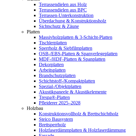
Terrassendielen aus Holz
Terrassendielen aus BPC
Terrassen-Unterkonstruktion
Überdachung & Konstruktionsholz
Sichtschutz & Zäune
Platten
Massivholzplatten & 3-Schicht-Platten
Tischlerplatten
Sperrholz & Siebfilmplatten
OSB-/EBS-Platten & Spanverlegeplatten
MDF-/HDF-Platten & Spanplatten
Dekorplatten
Arbeitsplatten
Brandschutzplatten
Schichtstoff-/Kompaktplatten
Spezial-/Objektplatten
Akustikpaneele & Akustikelemente
Trespa®-Platten
Pfleiderer 2025–2028
Holzbau
Konstruktionsvollholz & Brettschichtholz
Steico Bausystem
Brettsperrholz
Holzfaserdämmplatten & Holzfaserdämmung
Fassade