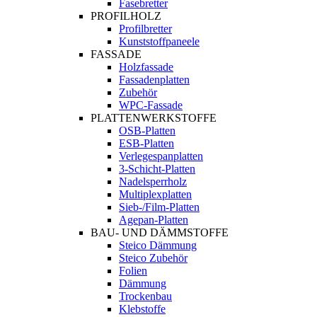
Fasebretter
PROFILHOLZ
Profilbretter
Kunststoffpaneele
FASSADE
Holzfassade
Fassadenplatten
Zubehör
WPC-Fassade
PLATTENWERKSTOFFE
OSB-Platten
ESB-Platten
Verlegespanplatten
3-Schicht-Platten
Nadelsperrholz
Multiplexplatten
Sieb-/Film-Platten
Agepan-Platten
BAU- UND DÄMMSTOFFE
Steico Dämmung
Steico Zubehör
Folien
Dämmung
Trockenbau
Klebstoffe