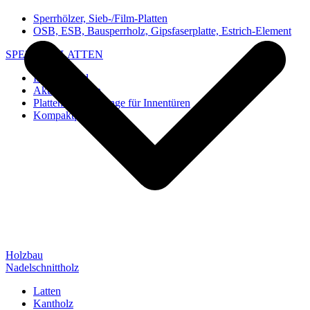
Sperrhölzer, Sieb-/Film-Platten
OSB, ESB, Bausperrholz, Gipsfaserplatte, Estrich-Element
SPEZIAL-PLATTEN
Imi-Verbund
Akustik-Platten
Platten und Rohlinge für Innentüren
Kompaktplatten
Holzbau
Nadelschnittholz
Latten
Kantholz