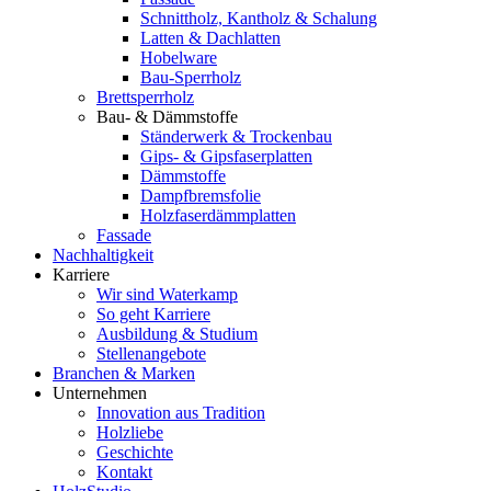
Schnittholz, Kantholz & Schalung
Latten & Dachlatten
Hobelware
Bau-Sperrholz
Brettsperrholz
Bau- & Dämmstoffe
Ständerwerk & Trockenbau
Gips- & Gipsfaserplatten
Dämmstoffe
Dampfbremsfolie
Holzfaserdämmplatten
Fassade
Nachhaltigkeit
Karriere
Wir sind Waterkamp
So geht Karriere
Ausbildung & Studium
Stellenangebote
Branchen & Marken
Unternehmen
Innovation aus Tradition
Holzliebe
Geschichte
Kontakt