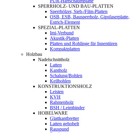
PUR-Hartschaumplatte
SPERRHOLZ- UND BAU-PLATTEN
Sperrhölzer, Sieb-/Film-Platten
OSB, ESB, Bausperrholz, Gipsfaserplatte,
Estrich-Element
SPEZIAL-PLATTEN
Imi-Verbund
Akustik-Platten
Platten und Rohlinge für Innentüren
Kompaktplatten
Holzbau
Nadelschnittholz
Latten
Kantholz
Schalung/Bohlen
Keilbohlen
KONSTRUKTIONSHOLZ
Leisten
KVH
Rahmenholz
BSH / Leimbinder
HOBELWARE
Glattkantbretter
Latten gehobelt
Rauspund