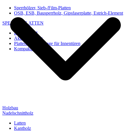
Sperrhölzer, Sieb-/Film-Platten
OSB, ESB, Bausperrholz, Gipsfaserplatte, Estrich-Element
SPEZIAL-PLATTEN
Imi-Verbund
Akustik-Platten
Platten und Rohlinge für Innentüren
Kompaktplatten
Holzbau
Nadelschnittholz
Latten
Kantholz