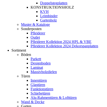
Doppelstegplatten
KONSTRUKTIONSHOLZ
KVH
Leimbinder
Gartenholz
Muster & Kataloge
Sonderposten
Pfleiderer
Outlet
Pfleiderer Kollektion 2024 HPL & VBE
Pfleiderer Kollektion 2024 Dekorspanplatten
Sortiment
Böden
Parkett
Designboden
Laminat
Massivholzdielen
Türen
Innentüren
Glastüren
Funktionstüren
Schiebetüren
Alu-Rahmentüren & Lofttüren
Wand & Decke
Garten