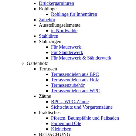
Drückergarnituren
Rohlinge
Rohlinge für Innentüren
Zubehör
Ausstellungselemente
in Nordwalde
Stahltüren
Stahlzargen
Für Mauerwerk
Für Ständerwerk
Für Mauerwerk & Ständerwerk
Gartenholz
Terrassen
Terrassendielen aus BPC
Terrassendielen aus Holz
Terrassenzubehör
Terrassendielen aus WPC
Zäune
BPC-, WPC-Zäune
Sichtschutz und Vorgartenzäune
Praktisches
Pfosten, Baumpfähle und Palisaden
Farben und Öle
Kleineisen
BEDACHUNG