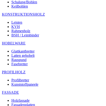
Schalung/Bohlen
Keilbohlen
KONSTRUKTIONSHOLZ
Leisten
KVH
Rahmenholz
BSH / Leimbinder
HOBELWARE
Glattkantbretter
Latten gehobelt
Rauspund
Fasebretter
PROFILHOLZ
Profilbretter
Kunststoffpaneele
FASSADE
Holzfassade
Fassadenplatten