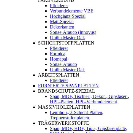
FARBVERBUND
Pfleiderer
Verbundelemente VBE
Hochglanz-Spezial
Matt-Spezial
Dekorkanten
Sonae-Arauco (Innovus)
Unilin Master Oak
SCHICHTSTOFFPLATTEN
Pfleiderer
Formica
Homapal
Sonae-Arauco
Unilin Master Oak
ARBEITSPLATTEN
Pfleiderer
FURNIERTE SPANPLATTEN
BRANDSCHUTZ-SPEZIAL
Span, MDF, Tischler-, Dekor-, Gipsfaser-,
HPL-Platten, HPL-Verbundelement
MASSIVHOLZPLATTEN
Leimholz, 3-Schicht-Platten,
Treppenstufenplatten
TRÄGERWERKSTOFFE
Span, MDF, HDF, Tipla, Gipsfaserplatte,