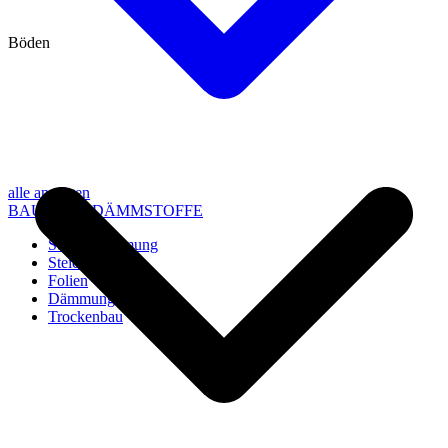
Böden
alle anzeigen
BAU- UND DÄMMSTOFFE
Steico Dämmung
Steico Zubehör
Folien
Dämmung
Trockenbau