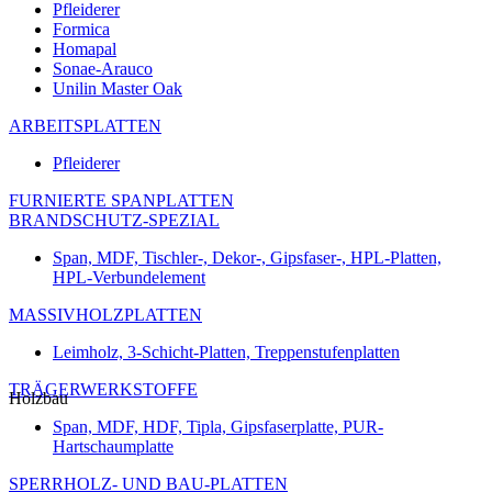
Pfleiderer
Formica
Homapal
Sonae-Arauco
Unilin Master Oak
ARBEITSPLATTEN
Pfleiderer
FURNIERTE SPANPLATTEN
BRANDSCHUTZ-SPEZIAL
Span, MDF, Tischler-, Dekor-, Gipsfaser-, HPL-Platten,
HPL-Verbundelement
MASSIVHOLZPLATTEN
Leimholz, 3-Schicht-Platten, Treppenstufenplatten
TRÄGERWERKSTOFFE
Holzbau
Span, MDF, HDF, Tipla, Gipsfaserplatte, PUR-
Hartschaumplatte
SPERRHOLZ- UND BAU-PLATTEN