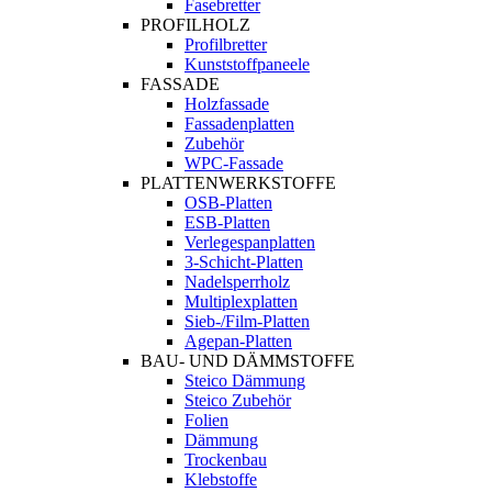
Fasebretter
PROFILHOLZ
Profilbretter
Kunststoffpaneele
FASSADE
Holzfassade
Fassadenplatten
Zubehör
WPC-Fassade
PLATTENWERKSTOFFE
OSB-Platten
ESB-Platten
Verlegespanplatten
3-Schicht-Platten
Nadelsperrholz
Multiplexplatten
Sieb-/Film-Platten
Agepan-Platten
BAU- UND DÄMMSTOFFE
Steico Dämmung
Steico Zubehör
Folien
Dämmung
Trockenbau
Klebstoffe