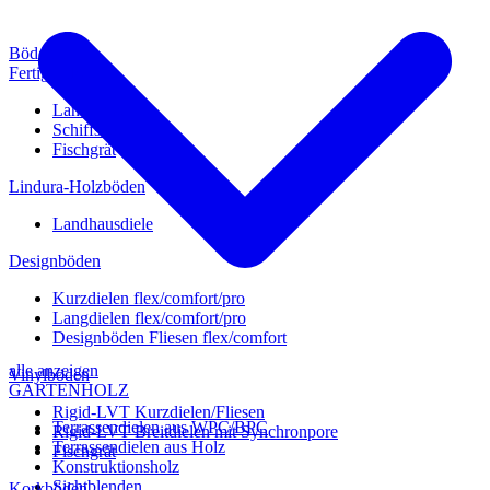
Böden
Fertigparkett
Landhausdiele
Schiffsboden
Fischgrät
Lindura-Holzböden
Landhausdiele
Designböden
Kurzdielen flex/comfort/pro
Langdielen flex/comfort/pro
Designböden Fliesen flex/comfort
alle anzeigen
Vinylböden
GARTENHOLZ
Rigid-LVT Kurzdielen/Fliesen
Terrassendielen aus WPC/BPC
Rigid-LVT Breitdielen mit Synchronpore
Terrassendielen aus Holz
Fischgrät
Konstruktionsholz
Sichtblenden
Korkböden