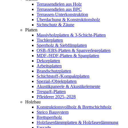
Terrassendielen aus Holz
Terrassendielen aus BPC
Terrassen-Unterkonstruktion
Überdachung & Konstruktionsholz
Sichtschutz & Zäune
Platten
Massivholzplatten & 3-Schicht-Platten
Tischlerplatten
Sperrholz & Siebfilmplatten
OSB-/EBS-Platten & Spanverlegeplatten
MDF-/HDF-Platten & Spanplatten
Dekorplatten
Arbeitsplatten
Brandschutzplatten
Schichtstoff-/Kompaktplatten
Spezial-/Objektplatten
Akustikpaneele & Akustikelemente
Trespa®-Platten
Pfleiderer 2025–2028
Holzbau
Konstruktionsvollholz & Brettschichtholz
Steico Bausystem
Brettsperrholz
Holzfaserdämmplatten & Holzfaserdämmung
Fassade