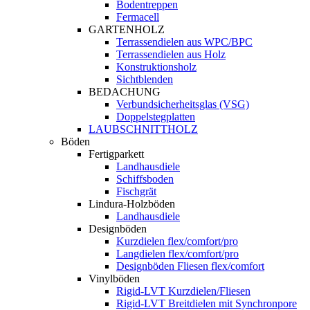
Bodentreppen
Fermacell
GARTENHOLZ
Terrassendielen aus WPC/BPC
Terrassendielen aus Holz
Konstruktionsholz
Sichtblenden
BEDACHUNG
Verbundsicherheitsglas (VSG)
Doppelstegplatten
LAUBSCHNITTHOLZ
Böden
Fertigparkett
Landhausdiele
Schiffsboden
Fischgrät
Lindura-Holzböden
Landhausdiele
Designböden
Kurzdielen flex/comfort/pro
Langdielen flex/comfort/pro
Designböden Fliesen flex/comfort
Vinylböden
Rigid-LVT Kurzdielen/Fliesen
Rigid-LVT Breitdielen mit Synchronpore