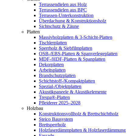
Terrassendielen aus Holz
Terrassendielen aus BPC
Terrassen-Unterkonstruktion
Überdachung & Konstruktionsholz
Sichtschutz & Zäune
Platten
Massivholzplatten & 3-Schicht-Platten
Tischlerplatten
Sperrholz & Siebfilmplatten
OSB-/EBS-Platten & Spanverlegeplatten
MDF-/HDF-Platten & Spanplatten
Dekorplatten
Arbeitsplatten
Brandschutzplatten
Schichtstoff-/Kompaktplatten
Spezial-/Objektplatten
Akustikpaneele & Akustikelemente
Trespa®-Platten
Pfleiderer 2025–2028
Holzbau
Konstruktionsvollholz & Brettschichtholz
Steico Bausystem
Brettsperrholz
Holzfaserdämmplatten & Holzfaserdämmung
Fassade