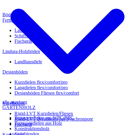
Böden
Fertigparkett
Landhausdiele
Schiffsboden
Fischgrät
Lindura-Holzböden
Landhausdiele
Designböden
Kurzdielen flex/comfort/pro
Langdielen flex/comfort/pro
Designböden Fliesen flex/comfort
alle anzeigen
Vinylböden
GARTENHOLZ
Rigid-LVT Kurzdielen/Fliesen
Terrassendielen aus WPC/BPC
Rigid-LVT Breitdielen mit Synchronpore
Terrassendielen aus Holz
Fischgrät
Konstruktionsholz
Sichtblenden
Korkböden