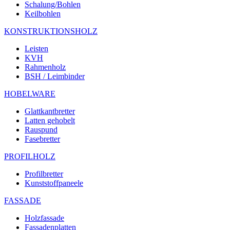
Schalung/Bohlen
Keilbohlen
KONSTRUKTIONSHOLZ
Leisten
KVH
Rahmenholz
BSH / Leimbinder
HOBELWARE
Glattkantbretter
Latten gehobelt
Rauspund
Fasebretter
PROFILHOLZ
Profilbretter
Kunststoffpaneele
FASSADE
Holzfassade
Fassadenplatten