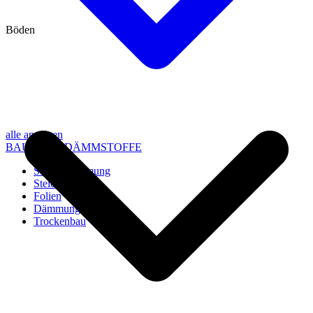
Böden
alle anzeigen
BAU- UND DÄMMSTOFFE
Steico Dämmung
Steico Zubehör
Folien
Dämmung
Trockenbau