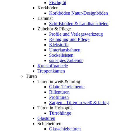
Fischgrät
Korkböden
Korkböden Natur-Designböden
Laminat
Schiffsböden & Landhausdielen
Zubehör & Pflege
Profile und Verlegewerkzeug
Reinigung und Pflege
Klebstoffe
Unterlagsbahnen
Sockelleisten
sonstiges Zubehör
Kunstoffpaneele
Treppenkanten
Türen
Türen in weiß & farbig
Glatte Türelemente
Rillentüren
Profiltüren
Zargen - Türen in weiß & farbig
Türen in Holzoptik
Türrohlinge
Glastüren
Schiebetüren
Glasschiebetüren