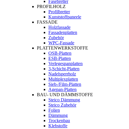
Fasebretter
PROFILHOLZ
Profilbretter
Kunststoffpaneele
FASSADE
Holzfassade
Fassadenplatten
Zubehör
WPC-Fassade
PLATTENWERKSTOFFE
OSB-Platten
ESB-Platten
Verlegespanplatten
3-Schicht-Platten
Nadelsperrholz
Multiplexplatten
Sieb-/Film-Platten
Agepan-Platten
BAU- UND DÄMMSTOFFE
Steico Dämmung
Steico Zubehör
Folien
Dämmung
Trockenbau
Klebstoffe