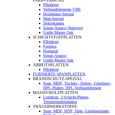
FARBVERBUND
Pfleiderer
Verbundelemente VBE
Hochglanz-Spezial
Matt-Spezial
Dekorkanten
Sonae-Arauco (Innovus)
Unilin Master Oak
SCHICHTSTOFFPLATTEN
Pfleiderer
Formica
Homapal
Sonae-Arauco
Unilin Master Oak
ARBEITSPLATTEN
Pfleiderer
FURNIERTE SPANPLATTEN
BRANDSCHUTZ-SPEZIAL
Span, MDF, Tischler-, Dekor-, Gipsfaser-,
HPL-Platten, HPL-Verbundelement
MASSIVHOLZPLATTEN
Leimholz, 3-Schicht-Platten,
Treppenstufenplatten
TRÄGERWERKSTOFFE
Span, MDF, HDF, Tipla, Gipsfaserplatte,