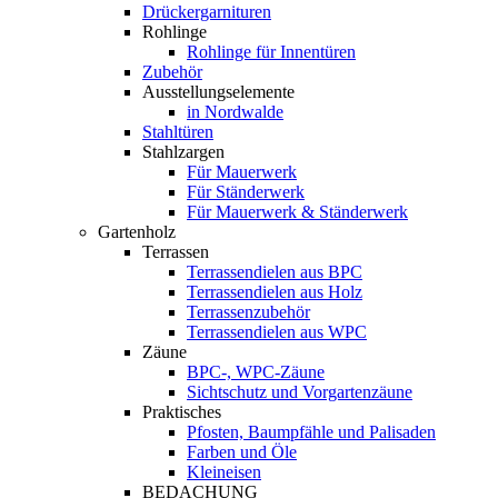
Drückergarnituren
Rohlinge
Rohlinge für Innentüren
Zubehör
Ausstellungselemente
in Nordwalde
Stahltüren
Stahlzargen
Für Mauerwerk
Für Ständerwerk
Für Mauerwerk & Ständerwerk
Gartenholz
Terrassen
Terrassendielen aus BPC
Terrassendielen aus Holz
Terrassenzubehör
Terrassendielen aus WPC
Zäune
BPC-, WPC-Zäune
Sichtschutz und Vorgartenzäune
Praktisches
Pfosten, Baumpfähle und Palisaden
Farben und Öle
Kleineisen
BEDACHUNG