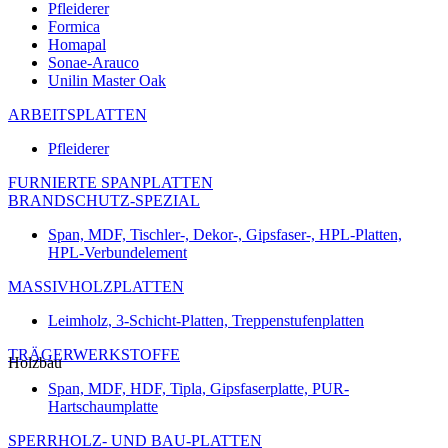
Pfleiderer
Formica
Homapal
Sonae-Arauco
Unilin Master Oak
ARBEITSPLATTEN
Pfleiderer
FURNIERTE SPANPLATTEN
BRANDSCHUTZ-SPEZIAL
Span, MDF, Tischler-, Dekor-, Gipsfaser-, HPL-Platten,
HPL-Verbundelement
MASSIVHOLZPLATTEN
Leimholz, 3-Schicht-Platten, Treppenstufenplatten
TRÄGERWERKSTOFFE
Holzbau
Span, MDF, HDF, Tipla, Gipsfaserplatte, PUR-
Hartschaumplatte
SPERRHOLZ- UND BAU-PLATTEN