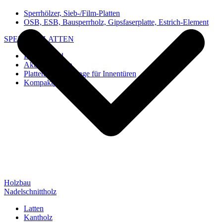
Sperrhölzer, Sieb-/Film-Platten
OSB, ESB, Bausperrholz, Gipsfaserplatte, Estrich-Element
SPEZIAL-PLATTEN
Imi-Verbund
Akustik-Platten
Platten und Rohlinge für Innentüren
Kompaktplatten
Holzbau
Nadelschnittholz
Latten
Kantholz