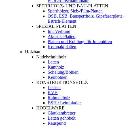
PUR-Hartschaumplatte
SPERRHOLZ- UND BAU-PLATTEN
Sperrhölzer, Sieb-/Film-Platten
OSB, ESB, Bausperrholz, Gipsfaserplatte,
Estrich-Element
SPEZIAL-PLATTEN
Imi-Verbund
Akustik-Platten
Platten und Rohlinge für Innentüren
Kompaktplatten
Holzbau
Nadelschnittholz
Latten
Kantholz
Schalung/Bohlen
Keilbohlen
KONSTRUKTIONSHOLZ
Leisten
KVH
Rahmenholz
BSH / Leimbinder
HOBELWARE
Glattkantbretter
Latten gehobelt
Rauspund