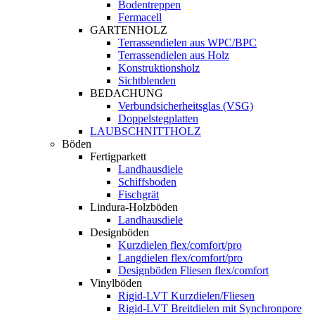
Bodentreppen
Fermacell
GARTENHOLZ
Terrassendielen aus WPC/BPC
Terrassendielen aus Holz
Konstruktionsholz
Sichtblenden
BEDACHUNG
Verbundsicherheitsglas (VSG)
Doppelstegplatten
LAUBSCHNITTHOLZ
Böden
Fertigparkett
Landhausdiele
Schiffsboden
Fischgrät
Lindura-Holzböden
Landhausdiele
Designböden
Kurzdielen flex/comfort/pro
Langdielen flex/comfort/pro
Designböden Fliesen flex/comfort
Vinylböden
Rigid-LVT Kurzdielen/Fliesen
Rigid-LVT Breitdielen mit Synchronpore