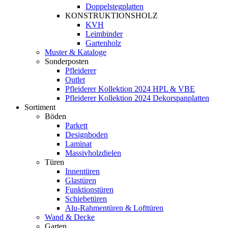
Doppelstegplatten
KONSTRUKTIONSHOLZ
KVH
Leimbinder
Gartenholz
Muster & Kataloge
Sonderposten
Pfleiderer
Outlet
Pfleiderer Kollektion 2024 HPL & VBE
Pfleiderer Kollektion 2024 Dekorspanplatten
Sortiment
Böden
Parkett
Designboden
Laminat
Massivholzdielen
Türen
Innentüren
Glastüren
Funktionstüren
Schiebetüren
Alu-Rahmentüren & Lofttüren
Wand & Decke
Garten