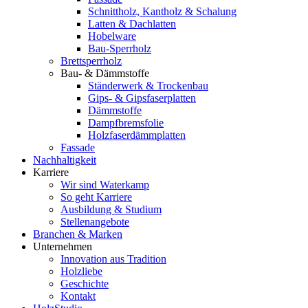
Schnittholz, Kantholz & Schalung
Latten & Dachlatten
Hobelware
Bau-Sperrholz
Brettsperrholz
Bau- & Dämmstoffe
Ständerwerk & Trockenbau
Gips- & Gipsfaserplatten
Dämmstoffe
Dampfbremsfolie
Holzfaserdämmplatten
Fassade
Nachhaltigkeit
Karriere
Wir sind Waterkamp
So geht Karriere
Ausbildung & Studium
Stellenangebote
Branchen & Marken
Unternehmen
Innovation aus Tradition
Holzliebe
Geschichte
Kontakt