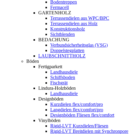
Bodentreppen
Fermacell
GARTENHOLZ
Terrassendielen aus WPC/BPC
Terrassendielen aus Holz
Konstruktionsholz
Sichtblenden
BEDACHUNG
Verbundsicherheitsglas (VSG)
Doppelstegplatten
LAUBSCHNITTHOLZ
Böden
Fertigparkett
Landhausdiele
Schiffsboden
Fischgrät
Lindura-Holzböden
Landhausdiele
Designböden
Kurzdielen flex/comfort/pro
Langdielen flex/comfort/pro
Designböden Fliesen flex/comfort
Vinylböden
Rigid-LVT Kurzdielen/Fliesen
Rigid-LVT Breitdielen mit Synchronpore