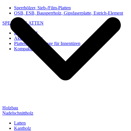
Sperrhölzer, Sieb-/Film-Platten
OSB, ESB, Bausperrholz, Gipsfaserplatte, Estrich-Element
SPEZIAL-PLATTEN
Imi-Verbund
Akustik-Platten
Platten und Rohlinge für Innentüren
Kompaktplatten
Holzbau
Nadelschnittholz
Latten
Kantholz