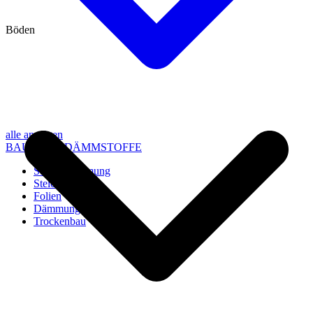
Böden
alle anzeigen
BAU- UND DÄMMSTOFFE
Steico Dämmung
Steico Zubehör
Folien
Dämmung
Trockenbau