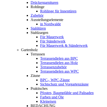
Drückergarnituren
Rohlinge
Rohlinge für Innentüren
Zubehör
Ausstellungselemente
in Nordwalde
Stahltüren
Stahlzargen
Für Mauerwerk
Für Ständerwerk
Für Mauerwerk & Ständerwerk
Gartenholz
Terrassen
Terrassendielen aus BPC
Terrassendielen aus Holz
Terrassenzubehör
Terrassendielen aus WPC
Zäune
BPC-, WPC-Zäune
Sichtschutz und Vorgartenzäune
Praktisches
Pfosten, Baumpfähle und Palisaden
Farben und Öle
Kleineisen
BEDACHUNG