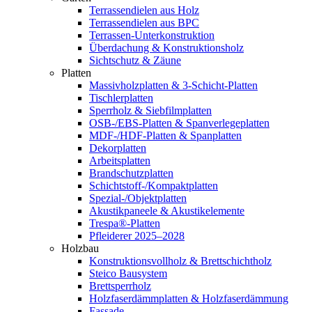
Terrassendielen aus Holz
Terrassendielen aus BPC
Terrassen-Unterkonstruktion
Überdachung & Konstruktionsholz
Sichtschutz & Zäune
Platten
Massivholzplatten & 3-Schicht-Platten
Tischlerplatten
Sperrholz & Siebfilmplatten
OSB-/EBS-Platten & Spanverlegeplatten
MDF-/HDF-Platten & Spanplatten
Dekorplatten
Arbeitsplatten
Brandschutzplatten
Schichtstoff-/Kompaktplatten
Spezial-/Objektplatten
Akustikpaneele & Akustikelemente
Trespa®-Platten
Pfleiderer 2025–2028
Holzbau
Konstruktionsvollholz & Brettschichtholz
Steico Bausystem
Brettsperrholz
Holzfaserdämmplatten & Holzfaserdämmung
Fassade