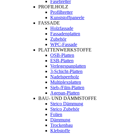
Fasebretter
PROFILHOLZ
Profilbretter
Kunststoffpaneele
FASSADE
Holzfassade
Fassadenplatten
Zubehör
WPC-Fassade
PLATTENWERKSTOFFE
OSB-Platten
ESB-Platten
Verlegespanplatten
3-Schicht-Platten
Nadelsperrholz
Multiplexplatten
Sieb-/Film-Platten
Agepan-Platten
BAU- UND DÄMMSTOFFE
Steico Dämmung
Steico Zubehör
Folien
Dämmung
Trockenbau
Klebstoffe