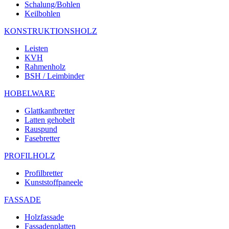
Schalung/Bohlen
Keilbohlen
KONSTRUKTIONSHOLZ
Leisten
KVH
Rahmenholz
BSH / Leimbinder
HOBELWARE
Glattkantbretter
Latten gehobelt
Rauspund
Fasebretter
PROFILHOLZ
Profilbretter
Kunststoffpaneele
FASSADE
Holzfassade
Fassadenplatten