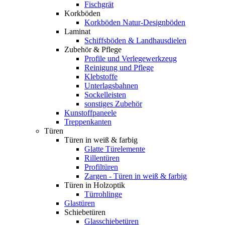
Fischgrät
Korkböden
Korkböden Natur-Designböden
Laminat
Schiffsböden & Landhausdielen
Zubehör & Pflege
Profile und Verlegewerkzeug
Reinigung und Pflege
Klebstoffe
Unterlagsbahnen
Sockelleisten
sonstiges Zubehör
Kunstoffpaneele
Treppenkanten
Türen
Türen in weiß & farbig
Glatte Türelemente
Rillentüren
Profiltüren
Zargen - Türen in weiß & farbig
Türen in Holzoptik
Türrohlinge
Glastüren
Schiebetüren
Glasschiebetüren