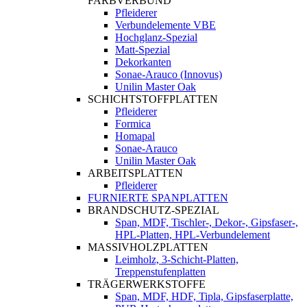
FARBVERBUND
Pfleiderer
Verbundelemente VBE
Hochglanz-Spezial
Matt-Spezial
Dekorkanten
Sonae-Arauco (Innovus)
Unilin Master Oak
SCHICHTSTOFFPLATTEN
Pfleiderer
Formica
Homapal
Sonae-Arauco
Unilin Master Oak
ARBEITSPLATTEN
Pfleiderer
FURNIERTE SPANPLATTEN
BRANDSCHUTZ-SPEZIAL
Span, MDF, Tischler-, Dekor-, Gipsfaser-,
HPL-Platten, HPL-Verbundelement
MASSIVHOLZPLATTEN
Leimholz, 3-Schicht-Platten,
Treppenstufenplatten
TRÄGERWERKSTOFFE
Span, MDF, HDF, Tipla, Gipsfaserplatte,