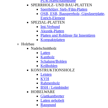
PUR-Hartschaumplatte
SPERRHOLZ- UND BAU-PLATTEN
Sperrhölzer, Sieb-/Film-Platten
OSB, ESB, Bausperrholz, Gipsfaserplatte,
Estrich-Element
SPEZIAL-PLATTEN
Imi-Verbund
Akustik-Platten
Platten und Rohlinge für Innentüren
Kompaktplatten
Holzbau
Nadelschnittholz
Latten
Kantholz
Schalung/Bohlen
Keilbohlen
KONSTRUKTIONSHOLZ
Leisten
KVH
Rahmenholz
BSH / Leimbinder
HOBELWARE
Glattkantbretter
Latten gehobelt
Rauspund