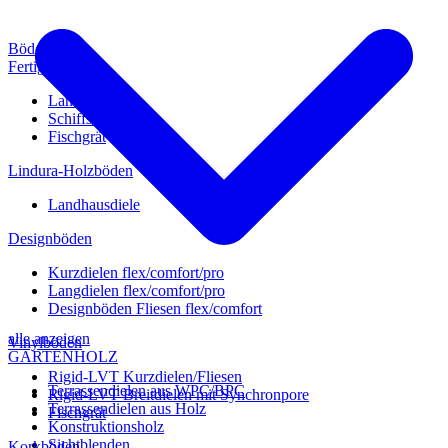
Böden
Fertigparkett
Landhausdiele
Schiffsboden
Fischgrät
Lindura-Holzböden
Landhausdiele
Designböden
Kurzdielen flex/comfort/pro
Langdielen flex/comfort/pro
Designböden Fliesen flex/comfort
alle anzeigen
Vinylböden
GARTENHOLZ
Rigid-LVT Kurzdielen/Fliesen
Terrassendielen aus WPC/BPC
Rigid-LVT Breitdielen mit Synchronpore
Terrassendielen aus Holz
Fischgrät
Konstruktionsholz
Sichtblenden
Korkböden