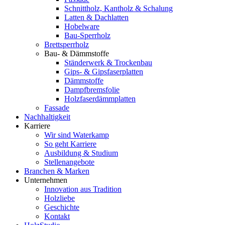
Schnittholz, Kantholz & Schalung
Latten & Dachlatten
Hobelware
Bau-Sperrholz
Brettsperrholz
Bau- & Dämmstoffe
Ständerwerk & Trockenbau
Gips- & Gipsfaserplatten
Dämmstoffe
Dampfbremsfolie
Holzfaserdämmplatten
Fassade
Nachhaltigkeit
Karriere
Wir sind Waterkamp
So geht Karriere
Ausbildung & Studium
Stellenangebote
Branchen & Marken
Unternehmen
Innovation aus Tradition
Holzliebe
Geschichte
Kontakt