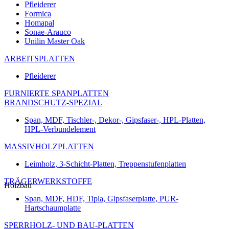
Pfleiderer
Formica
Homapal
Sonae-Arauco
Unilin Master Oak
ARBEITSPLATTEN
Pfleiderer
FURNIERTE SPANPLATTEN
BRANDSCHUTZ-SPEZIAL
Span, MDF, Tischler-, Dekor-, Gipsfaser-, HPL-Platten,
HPL-Verbundelement
MASSIVHOLZPLATTEN
Leimholz, 3-Schicht-Platten, Treppenstufenplatten
TRÄGERWERKSTOFFE
Holzbau
Span, MDF, HDF, Tipla, Gipsfaserplatte, PUR-
Hartschaumplatte
SPERRHOLZ- UND BAU-PLATTEN