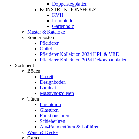
Doppelstegplatten
KONSTRUKTIONSHOLZ
KVH
Leimbinder
Gartenholz
Muster & Kataloge
Sonderposten
Pfleiderer
Outlet
Pfleiderer Kollektion 2024 HPL & VBE
Pfleiderer Kollektion 2024 Dekorspanplatten
Sortiment
Böden
Parkett
Designboden
Laminat
Massivholzdielen
Türen
Innentüren
Glastüren
Funktionstüren
Schiebetüren
Alu-Rahmentüren & Lofttüren
Wand & Decke
Garten