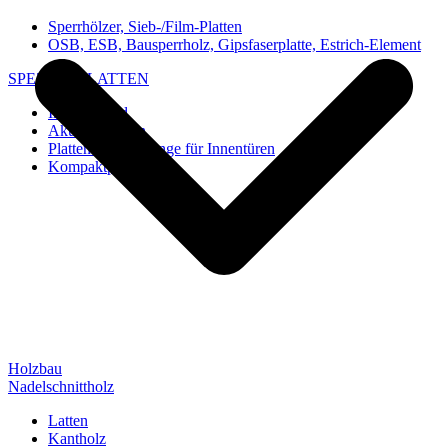
Sperrhölzer, Sieb-/Film-Platten
OSB, ESB, Bausperrholz, Gipsfaserplatte, Estrich-Element
SPEZIAL-PLATTEN
Imi-Verbund
Akustik-Platten
Platten und Rohlinge für Innentüren
Kompaktplatten
Holzbau
Nadelschnittholz
Latten
Kantholz