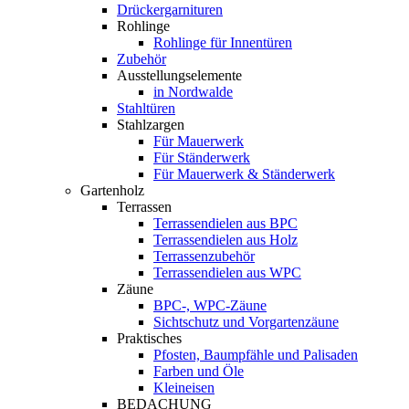
Drückergarnituren
Rohlinge
Rohlinge für Innentüren
Zubehör
Ausstellungselemente
in Nordwalde
Stahltüren
Stahlzargen
Für Mauerwerk
Für Ständerwerk
Für Mauerwerk & Ständerwerk
Gartenholz
Terrassen
Terrassendielen aus BPC
Terrassendielen aus Holz
Terrassenzubehör
Terrassendielen aus WPC
Zäune
BPC-, WPC-Zäune
Sichtschutz und Vorgartenzäune
Praktisches
Pfosten, Baumpfähle und Palisaden
Farben und Öle
Kleineisen
BEDACHUNG