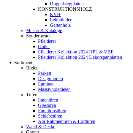
Doppelstegplatten
KONSTRUKTIONSHOLZ
KVH
Leimbinder
Gartenholz
Muster & Kataloge
Sonderposten
Pfleiderer
Outlet
Pfleiderer Kollektion 2024 HPL & VBE
Pfleiderer Kollektion 2024 Dekorspanplatten
Sortiment
Böden
Parkett
Designboden
Laminat
Massivholzdielen
Türen
Innentüren
Glastüren
Funktionstüren
Schiebetüren
Alu-Rahmentüren & Lofttüren
Wand & Decke
Garten