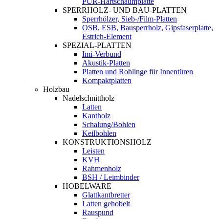
PUR-Hartschaumplatte
SPERRHOLZ- UND BAU-PLATTEN
Sperrhölzer, Sieb-/Film-Platten
OSB, ESB, Bausperrholz, Gipsfaserplatte,
Estrich-Element
SPEZIAL-PLATTEN
Imi-Verbund
Akustik-Platten
Platten und Rohlinge für Innentüren
Kompaktplatten
Holzbau
Nadelschnittholz
Latten
Kantholz
Schalung/Bohlen
Keilbohlen
KONSTRUKTIONSHOLZ
Leisten
KVH
Rahmenholz
BSH / Leimbinder
HOBELWARE
Glattkantbretter
Latten gehobelt
Rauspund