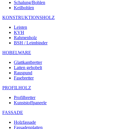
Schalung/Bohlen
Keilbohlen
KONSTRUKTIONSHOLZ
Leisten
KVH
Rahmenholz
BSH / Leimbinder
HOBELWARE
Glattkantbretter
Latten gehobelt
Rauspund
Fasebretter
PROFILHOLZ
Profilbretter
Kunststoffpaneele
FASSADE
Holzfassade
Fassadenplatten