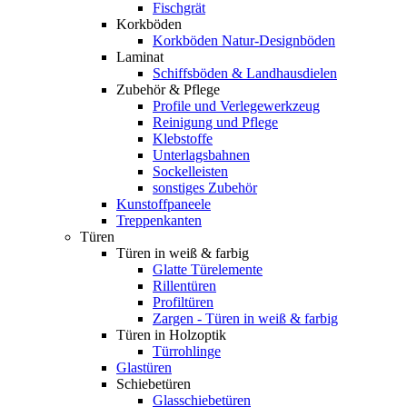
Fischgrät
Korkböden
Korkböden Natur-Designböden
Laminat
Schiffsböden & Landhausdielen
Zubehör & Pflege
Profile und Verlegewerkzeug
Reinigung und Pflege
Klebstoffe
Unterlagsbahnen
Sockelleisten
sonstiges Zubehör
Kunstoffpaneele
Treppenkanten
Türen
Türen in weiß & farbig
Glatte Türelemente
Rillentüren
Profiltüren
Zargen - Türen in weiß & farbig
Türen in Holzoptik
Türrohlinge
Glastüren
Schiebetüren
Glasschiebetüren