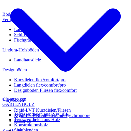
Böden
Fertigparkett
Landhausdiele
Schiffsboden
Fischgrät
Lindura-Holzböden
Landhausdiele
Designböden
Kurzdielen flex/comfort/pro
Langdielen flex/comfort/pro
Designböden Fliesen flex/comfort
alle anzeigen
Vinylböden
GARTENHOLZ
Rigid-LVT Kurzdielen/Fliesen
Terrassendielen aus WPC/BPC
Rigid-LVT Breitdielen mit Synchronpore
Terrassendielen aus Holz
Fischgrät
Konstruktionsholz
Sichtblenden
Korkböden