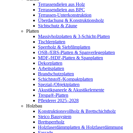
Terrassendielen aus Holz
Terrassendielen aus BPC
Terrassen-Unterkonstruktion
Überdachung & Konstruktionsholz
Sichtschutz & Zäune
Platten
Massivholzplatten & 3-Schicht-Platten
Tischlerplatten
Sperrholz & Siebfilmplatten
OSB-/EBS-Platten & Spanverlegeplatten
MDF-/HDF-Platten & Spanplatten
Dekorplatten
Arbeitsplatten
Brandschutzplatten
Schichtstoff-/Kompaktplatten
Spezial-/Objektplatten
Akustikpaneele & Akustikelemente
Trespa®-Platten
Pfleiderer 2025–2028
Holzbau
Konstruktionsvollholz & Brettschichtholz
Steico Bausystem
Brettsperrholz
Holzfaserdämmplatten & Holzfaserdämmung
Fassade