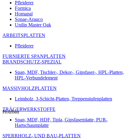
Pfleiderer
Formica
Homapal
Sonae-Arauco
Unilin Master Oak
ARBEITSPLATTEN
Pfleiderer
FURNIERTE SPANPLATTEN
BRANDSCHUTZ-SPEZIAL
Span, MDF, Tischler-, Dekor-, Gipsfaser-, HPL-Platten,
HPL-Verbundelement
MASSIVHOLZPLATTEN
Leimholz, 3-Schicht-Platten, Treppenstufenplatten
TRÄGERWERKSTOFFE
Holzbau
Span, MDF, HDF, Tipla, Gipsfaserplatte, PUR-
Hartschaumplatte
SPERRHOLZ- UND BAU-PLATTEN