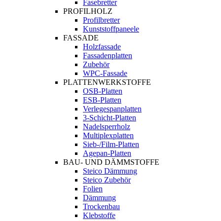
Fasebretter
PROFILHOLZ
Profilbretter
Kunststoffpaneele
FASSADE
Holzfassade
Fassadenplatten
Zubehör
WPC-Fassade
PLATTENWERKSTOFFE
OSB-Platten
ESB-Platten
Verlegespanplatten
3-Schicht-Platten
Nadelsperrholz
Multiplexplatten
Sieb-/Film-Platten
Agepan-Platten
BAU- UND DÄMMSTOFFE
Steico Dämmung
Steico Zubehör
Folien
Dämmung
Trockenbau
Klebstoffe