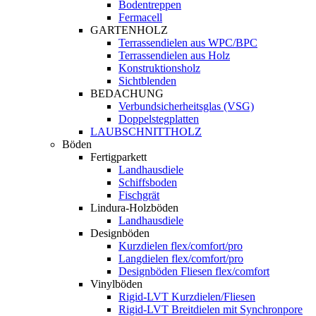
Bodentreppen
Fermacell
GARTENHOLZ
Terrassendielen aus WPC/BPC
Terrassendielen aus Holz
Konstruktionsholz
Sichtblenden
BEDACHUNG
Verbundsicherheitsglas (VSG)
Doppelstegplatten
LAUBSCHNITTHOLZ
Böden
Fertigparkett
Landhausdiele
Schiffsboden
Fischgrät
Lindura-Holzböden
Landhausdiele
Designböden
Kurzdielen flex/comfort/pro
Langdielen flex/comfort/pro
Designböden Fliesen flex/comfort
Vinylböden
Rigid-LVT Kurzdielen/Fliesen
Rigid-LVT Breitdielen mit Synchronpore