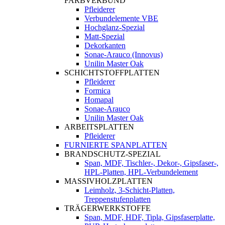
FARBVERBUND
Pfleiderer
Verbundelemente VBE
Hochglanz-Spezial
Matt-Spezial
Dekorkanten
Sonae-Arauco (Innovus)
Unilin Master Oak
SCHICHTSTOFFPLATTEN
Pfleiderer
Formica
Homapal
Sonae-Arauco
Unilin Master Oak
ARBEITSPLATTEN
Pfleiderer
FURNIERTE SPANPLATTEN
BRANDSCHUTZ-SPEZIAL
Span, MDF, Tischler-, Dekor-, Gipsfaser-,
HPL-Platten, HPL-Verbundelement
MASSIVHOLZPLATTEN
Leimholz, 3-Schicht-Platten,
Treppenstufenplatten
TRÄGERWERKSTOFFE
Span, MDF, HDF, Tipla, Gipsfaserplatte,