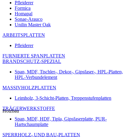
Pfleiderer
Formica
Homapal
Sonae-Arauco
Unilin Master Oak
ARBEITSPLATTEN
Pfleiderer
FURNIERTE SPANPLATTEN
BRANDSCHUTZ-SPEZIAL
Span, MDF, Tischler-, Dekor-, Gipsfaser-, HPL-Platten,
HPL-Verbundelement
MASSIVHOLZPLATTEN
Leimholz, 3-Schicht-Platten, Treppenstufenplatten
TRÄGERWERKSTOFFE
Holzbau
Span, MDF, HDF, Tipla, Gipsfaserplatte, PUR-
Hartschaumplatte
SPERRHOLZ- UND BAU-PLATTEN