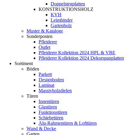
Doppelstegplatten
KONSTRUKTIONSHOLZ
KVH
Leimbinder
Gartenholz
Muster & Kataloge
Sonderposten
Pfleiderer
Outlet
Pfleiderer Kollektion 2024 HPL & VBE
Pfleiderer Kollektion 2024 Dekorspanplatten
Sortiment
Böden
Parkett
Designboden
Laminat
Massivholzdielen
Türen
Innentüren
Glastüren
Funktionstüren
Schiebetüren
Alu-Rahmentüren & Lofttüren
Wand & Decke
Garten