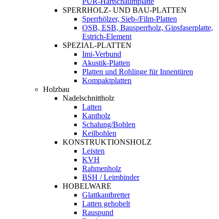
PUR-Hartschaumplatte
SPERRHOLZ- UND BAU-PLATTEN
Sperrhölzer, Sieb-/Film-Platten
OSB, ESB, Bausperrholz, Gipsfaserplatte,
Estrich-Element
SPEZIAL-PLATTEN
Imi-Verbund
Akustik-Platten
Platten und Rohlinge für Innentüren
Kompaktplatten
Holzbau
Nadelschnittholz
Latten
Kantholz
Schalung/Bohlen
Keilbohlen
KONSTRUKTIONSHOLZ
Leisten
KVH
Rahmenholz
BSH / Leimbinder
HOBELWARE
Glattkantbretter
Latten gehobelt
Rauspund