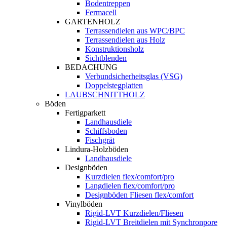
Bodentreppen
Fermacell
GARTENHOLZ
Terrassendielen aus WPC/BPC
Terrassendielen aus Holz
Konstruktionsholz
Sichtblenden
BEDACHUNG
Verbundsicherheitsglas (VSG)
Doppelstegplatten
LAUBSCHNITTHOLZ
Böden
Fertigparkett
Landhausdiele
Schiffsboden
Fischgrät
Lindura-Holzböden
Landhausdiele
Designböden
Kurzdielen flex/comfort/pro
Langdielen flex/comfort/pro
Designböden Fliesen flex/comfort
Vinylböden
Rigid-LVT Kurzdielen/Fliesen
Rigid-LVT Breitdielen mit Synchronpore