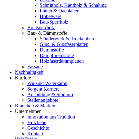
Schnittholz, Kantholz & Schalung
Latten & Dachlatten
Hobelware
Bau-Sperrholz
Brettsperrholz
Bau- & Dämmstoffe
Ständerwerk & Trockenbau
Gips- & Gipsfaserplatten
Dämmstoffe
Dampfbremsfolie
Holzfaserdämmplatten
Fassade
Nachhaltigkeit
Karriere
Wir sind Waterkamp
So geht Karriere
Ausbildung & Studium
Stellenangebote
Branchen & Marken
Unternehmen
Innovation aus Tradition
Holzliebe
Geschichte
Kontakt