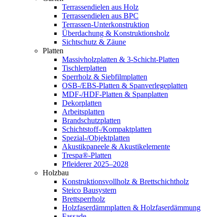
Terrassendielen aus Holz
Terrassendielen aus BPC
Terrassen-Unterkonstruktion
Überdachung & Konstruktionsholz
Sichtschutz & Zäune
Platten
Massivholzplatten & 3-Schicht-Platten
Tischlerplatten
Sperrholz & Siebfilmplatten
OSB-/EBS-Platten & Spanverlegeplatten
MDF-/HDF-Platten & Spanplatten
Dekorplatten
Arbeitsplatten
Brandschutzplatten
Schichtstoff-/Kompaktplatten
Spezial-/Objektplatten
Akustikpaneele & Akustikelemente
Trespa®-Platten
Pfleiderer 2025–2028
Holzbau
Konstruktionsvollholz & Brettschichtholz
Steico Bausystem
Brettsperrholz
Holzfaserdämmplatten & Holzfaserdämmung
Fassade