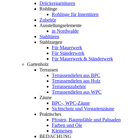
Drückergarnituren
Rohlinge
Rohlinge für Innentüren
Zubehör
Ausstellungselemente
in Nordwalde
Stahltüren
Stahlzargen
Für Mauerwerk
Für Ständerwerk
Für Mauerwerk & Ständerwerk
Gartenholz
Terrassen
Terrassendielen aus BPC
Terrassendielen aus Holz
Terrassenzubehör
Terrassendielen aus WPC
Zäune
BPC-, WPC-Zäune
Sichtschutz und Vorgartenzäune
Praktisches
Pfosten, Baumpfähle und Palisaden
Farben und Öle
Kleineisen
BEDACHUNG