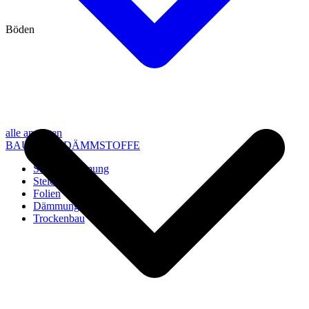
Böden
alle anzeigen
BAU- UND DÄMMSTOFFE
Steico Dämmung
Steico Zubehör
Folien
Dämmung
Trockenbau