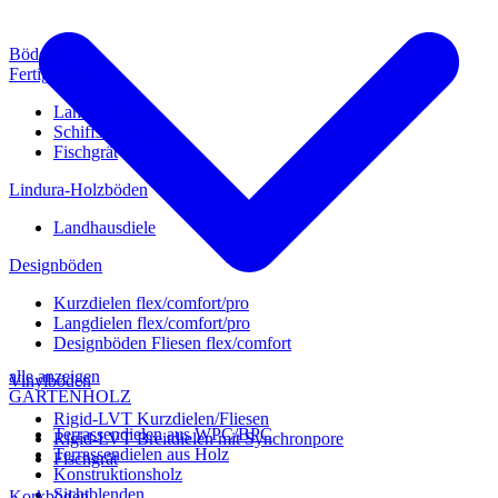
Böden
Fertigparkett
Landhausdiele
Schiffsboden
Fischgrät
Lindura-Holzböden
Landhausdiele
Designböden
Kurzdielen flex/comfort/pro
Langdielen flex/comfort/pro
Designböden Fliesen flex/comfort
alle anzeigen
Vinylböden
GARTENHOLZ
Rigid-LVT Kurzdielen/Fliesen
Terrassendielen aus WPC/BPC
Rigid-LVT Breitdielen mit Synchronpore
Terrassendielen aus Holz
Fischgrät
Konstruktionsholz
Sichtblenden
Korkböden