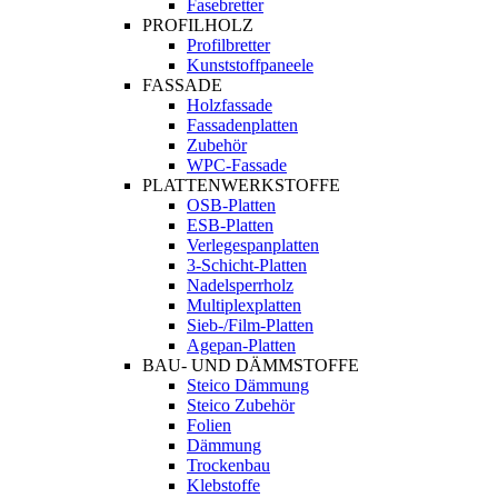
Fasebretter
PROFILHOLZ
Profilbretter
Kunststoffpaneele
FASSADE
Holzfassade
Fassadenplatten
Zubehör
WPC-Fassade
PLATTENWERKSTOFFE
OSB-Platten
ESB-Platten
Verlegespanplatten
3-Schicht-Platten
Nadelsperrholz
Multiplexplatten
Sieb-/Film-Platten
Agepan-Platten
BAU- UND DÄMMSTOFFE
Steico Dämmung
Steico Zubehör
Folien
Dämmung
Trockenbau
Klebstoffe