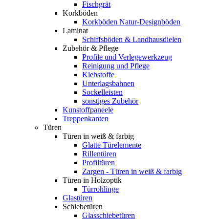
Fischgrät
Korkböden
Korkböden Natur-Designböden
Laminat
Schiffsböden & Landhausdielen
Zubehör & Pflege
Profile und Verlegewerkzeug
Reinigung und Pflege
Klebstoffe
Unterlagsbahnen
Sockelleisten
sonstiges Zubehör
Kunstoffpaneele
Treppenkanten
Türen
Türen in weiß & farbig
Glatte Türelemente
Rillentüren
Profiltüren
Zargen - Türen in weiß & farbig
Türen in Holzoptik
Türrohlinge
Glastüren
Schiebetüren
Glasschiebetüren