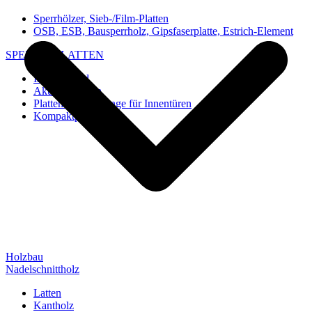
Sperrhölzer, Sieb-/Film-Platten
OSB, ESB, Bausperrholz, Gipsfaserplatte, Estrich-Element
SPEZIAL-PLATTEN
Imi-Verbund
Akustik-Platten
Platten und Rohlinge für Innentüren
Kompaktplatten
Holzbau
Nadelschnittholz
Latten
Kantholz