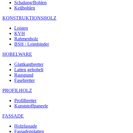
Schalung/Bohlen
Keilbohlen
KONSTRUKTIONSHOLZ
Leisten
KVH
Rahmenholz
BSH / Leimbinder
HOBELWARE
Glattkantbretter
Latten gehobelt
Rauspund
Fasebretter
PROFILHOLZ
Profilbretter
Kunststoffpaneele
FASSADE
Holzfassade
Fassadenplatten