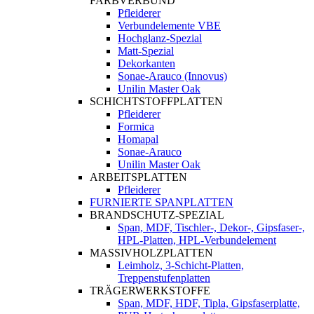
FARBVERBUND
Pfleiderer
Verbundelemente VBE
Hochglanz-Spezial
Matt-Spezial
Dekorkanten
Sonae-Arauco (Innovus)
Unilin Master Oak
SCHICHTSTOFFPLATTEN
Pfleiderer
Formica
Homapal
Sonae-Arauco
Unilin Master Oak
ARBEITSPLATTEN
Pfleiderer
FURNIERTE SPANPLATTEN
BRANDSCHUTZ-SPEZIAL
Span, MDF, Tischler-, Dekor-, Gipsfaser-,
HPL-Platten, HPL-Verbundelement
MASSIVHOLZPLATTEN
Leimholz, 3-Schicht-Platten,
Treppenstufenplatten
TRÄGERWERKSTOFFE
Span, MDF, HDF, Tipla, Gipsfaserplatte,