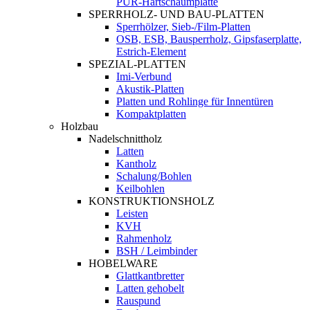
PUR-Hartschaumplatte
SPERRHOLZ- UND BAU-PLATTEN
Sperrhölzer, Sieb-/Film-Platten
OSB, ESB, Bausperrholz, Gipsfaserplatte,
Estrich-Element
SPEZIAL-PLATTEN
Imi-Verbund
Akustik-Platten
Platten und Rohlinge für Innentüren
Kompaktplatten
Holzbau
Nadelschnittholz
Latten
Kantholz
Schalung/Bohlen
Keilbohlen
KONSTRUKTIONSHOLZ
Leisten
KVH
Rahmenholz
BSH / Leimbinder
HOBELWARE
Glattkantbretter
Latten gehobelt
Rauspund