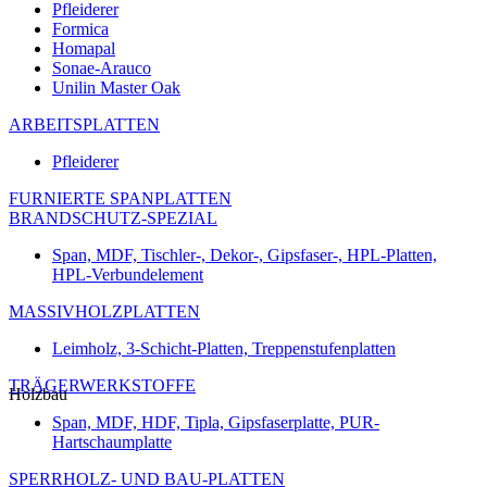
Pfleiderer
Formica
Homapal
Sonae-Arauco
Unilin Master Oak
ARBEITSPLATTEN
Pfleiderer
FURNIERTE SPANPLATTEN
BRANDSCHUTZ-SPEZIAL
Span, MDF, Tischler-, Dekor-, Gipsfaser-, HPL-Platten,
HPL-Verbundelement
MASSIVHOLZPLATTEN
Leimholz, 3-Schicht-Platten, Treppenstufenplatten
TRÄGERWERKSTOFFE
Holzbau
Span, MDF, HDF, Tipla, Gipsfaserplatte, PUR-
Hartschaumplatte
SPERRHOLZ- UND BAU-PLATTEN