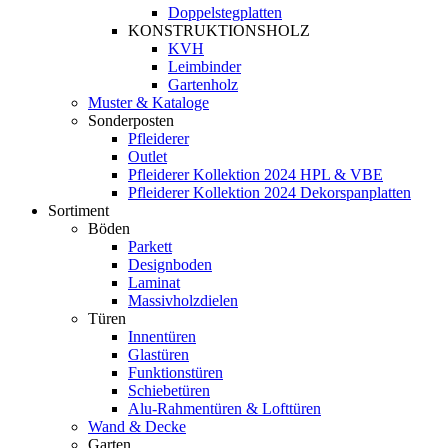
Doppelstegplatten
KONSTRUKTIONSHOLZ
KVH
Leimbinder
Gartenholz
Muster & Kataloge
Sonderposten
Pfleiderer
Outlet
Pfleiderer Kollektion 2024 HPL & VBE
Pfleiderer Kollektion 2024 Dekorspanplatten
Sortiment
Böden
Parkett
Designboden
Laminat
Massivholzdielen
Türen
Innentüren
Glastüren
Funktionstüren
Schiebetüren
Alu-Rahmentüren & Lofttüren
Wand & Decke
Garten