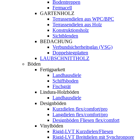
Bodentreppen
Fermacell
GARTENHOLZ
Terrassendielen aus WPC/BPC
Terrassendielen aus Holz
Konstruktionsholz
Sichtblenden
BEDACHUNG
Verbundsicherheitsglas (VSG)
Doppelstegplatten
LAUBSCHNITTHOLZ
Böden
Fertigparkett
Landhausdiele
Schiffsboden
Fischgrät
Lindura-Holzböden
Landhausdiele
Designböden
Kurzdielen flex/comfort/pro
Langdielen flex/comfort/pro
Designböden Fliesen flex/comfort
Vinylböden
Rigid-LVT Kurzdielen/Fliesen
Rigid-LVT Breitdielen mit Synchronpore