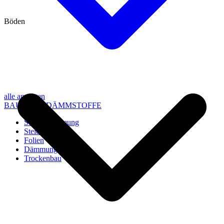
Böden
alle anzeigen
BAU- UND DÄMMSTOFFE
Steico Dämmung
Steico Zubehör
Folien
Dämmung
Trockenbau