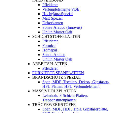
FARBVERBUND
Pfleiderer
Verbundelemente VBE
Hochglanz-Spezial
Matt-Spezial
Dekorkanten
Sonae-Arauco (Innovus)
Unilin Master Oak
SCHICHTSTOFFPLATTEN
Pfleiderer
Formica
Homapal
Sonae-Arauco
Unilin Master Oak
ARBEITSPLATTEN
Pfleiderer
FURNIERTE SPANPLATTEN
BRANDSCHUTZ-SPEZIAL
Span, MDF, Tischler-, Dekor-, Gipsfaser-,
HPL-Platten, HPL-Verbundelement
MASSIVHOLZPLATTEN
Leimholz, 3-Schicht-Platten,
Treppenstufenplatten
TRÄGERWERKSTOFFE
Span, MDF, HDF, Tipla, Gipsfaserplatte,