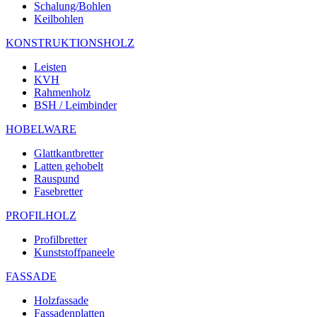
Schalung/Bohlen
Keilbohlen
KONSTRUKTIONSHOLZ
Leisten
KVH
Rahmenholz
BSH / Leimbinder
HOBELWARE
Glattkantbretter
Latten gehobelt
Rauspund
Fasebretter
PROFILHOLZ
Profilbretter
Kunststoffpaneele
FASSADE
Holzfassade
Fassadenplatten