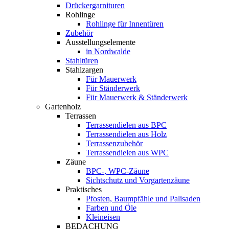
Drückergarnituren
Rohlinge
Rohlinge für Innentüren
Zubehör
Ausstellungselemente
in Nordwalde
Stahltüren
Stahlzargen
Für Mauerwerk
Für Ständerwerk
Für Mauerwerk & Ständerwerk
Gartenholz
Terrassen
Terrassendielen aus BPC
Terrassendielen aus Holz
Terrassenzubehör
Terrassendielen aus WPC
Zäune
BPC-, WPC-Zäune
Sichtschutz und Vorgartenzäune
Praktisches
Pfosten, Baumpfähle und Palisaden
Farben und Öle
Kleineisen
BEDACHUNG