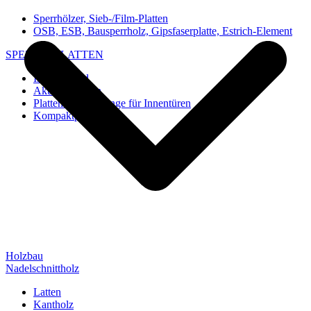
Sperrhölzer, Sieb-/Film-Platten
OSB, ESB, Bausperrholz, Gipsfaserplatte, Estrich-Element
SPEZIAL-PLATTEN
Imi-Verbund
Akustik-Platten
Platten und Rohlinge für Innentüren
Kompaktplatten
Holzbau
Nadelschnittholz
Latten
Kantholz