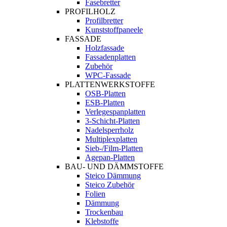
Fasebretter
PROFILHOLZ
Profilbretter
Kunststoffpaneele
FASSADE
Holzfassade
Fassadenplatten
Zubehör
WPC-Fassade
PLATTENWERKSTOFFE
OSB-Platten
ESB-Platten
Verlegespanplatten
3-Schicht-Platten
Nadelsperrholz
Multiplexplatten
Sieb-/Film-Platten
Agepan-Platten
BAU- UND DÄMMSTOFFE
Steico Dämmung
Steico Zubehör
Folien
Dämmung
Trockenbau
Klebstoffe