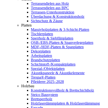
Terrassendielen aus Holz
Terrassendielen aus BPC
Terrassen-Unterkonstruktion
Überdachung & Konstruktionsholz
Sichtschutz & Zäune
Platten
Massivholzplatten & 3-Schicht-Platten
Tischlerplatten
Sperrholz & Siebfilmplatten
OSB-/EBS-Platten & Spanverlegeplatten
MDF-/HDF-Platten & Spanplatten
Dekorplatten
Arbeitsplatten
Brandschutzplatten
Schichtstoff-/Kompaktplatten
Spezial-/Objektplatten
Akustikpaneele & Akustikelemente
Trespa®-Platten
Pfleiderer 2025–2028
Holzbau
Konstruktionsvollholz & Brettschichtholz
Steico Bausystem
Brettsperrholz
Holzfaserdämmplatten & Holzfaserdämmung
Fassade