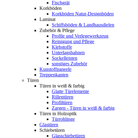
Fischgrät
Korkböden
Korkböden Natur-Designböden
Laminat
Schiffsböden & Landhausdielen
Zubehör & Pflege
Profile und Verlegewerkzeug
Reinigung und Pflege
Klebstoffe
Unterlagsbahnen
Sockelleisten
sonstiges Zubehör
Kunstoffpaneele
Treppenkanten
Türen
Türen in weiß & farbig
Glatte Türelemente
Rillentüren
Profiltüren
Zargen - Türen in weiß & farbig
Türen in Holzoptik
Türrohlinge
Glastüren
Schiebetüren
Glasschiebetüren