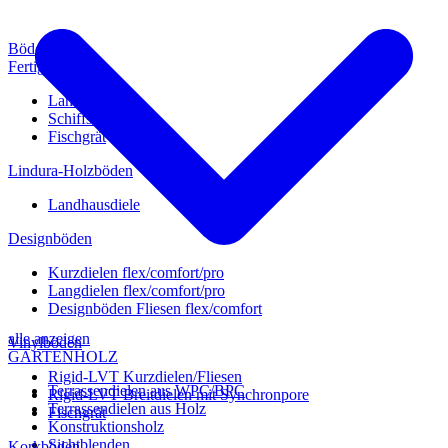
Böden
Fertigparkett
Landhausdiele
Schiffsboden
Fischgrät
Lindura-Holzböden
Landhausdiele
Designböden
Kurzdielen flex/comfort/pro
Langdielen flex/comfort/pro
Designböden Fliesen flex/comfort
alle anzeigen
Vinylböden
GARTENHOLZ
Rigid-LVT Kurzdielen/Fliesen
Terrassendielen aus WPC/BPC
Rigid-LVT Breitdielen mit Synchronpore
Terrassendielen aus Holz
Fischgrät
Konstruktionsholz
Sichtblenden
Korkböden