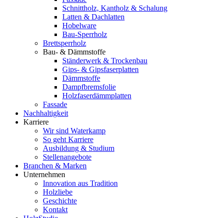
Schnittholz, Kantholz & Schalung
Latten & Dachlatten
Hobelware
Bau-Sperrholz
Brettsperrholz
Bau- & Dämmstoffe
Ständerwerk & Trockenbau
Gips- & Gipsfaserplatten
Dämmstoffe
Dampfbremsfolie
Holzfaserdämmplatten
Fassade
Nachhaltigkeit
Karriere
Wir sind Waterkamp
So geht Karriere
Ausbildung & Studium
Stellenangebote
Branchen & Marken
Unternehmen
Innovation aus Tradition
Holzliebe
Geschichte
Kontakt