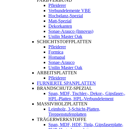
FARBVERBUND
Pfleiderer
Verbundelemente VBE
Hochglanz-Spezial
Matt-Spezial
Dekorkanten
Sonae-Arauco (Innovus)
Unilin Master Oak
SCHICHTSTOFFPLATTEN
Pfleiderer
Formica
Homapal
Sonae-Arauco
Unilin Master Oak
ARBEITSPLATTEN
Pfleiderer
FURNIERTE SPANPLATTEN
BRANDSCHUTZ-SPEZIAL
Span, MDF, Tischler-, Dekor-, Gipsfaser-,
HPL-Platten, HPL-Verbundelement
MASSIVHOLZPLATTEN
Leimholz, 3-Schicht-Platten,
Treppenstufenplatten
TRÄGERWERKSTOFFE
Span, MDF, HDF, Tipla, Gipsfaserplatte,