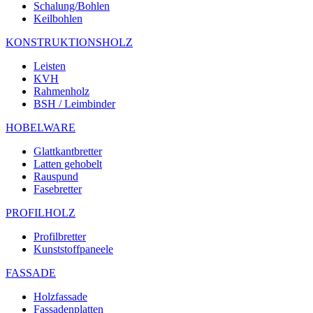
Schalung/Bohlen
Keilbohlen
KONSTRUKTIONSHOLZ
Leisten
KVH
Rahmenholz
BSH / Leimbinder
HOBELWARE
Glattkantbretter
Latten gehobelt
Rauspund
Fasebretter
PROFILHOLZ
Profilbretter
Kunststoffpaneele
FASSADE
Holzfassade
Fassadenplatten