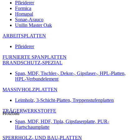
Pfleiderer
Formica
Homapal
Sonae-Arauco
Unilin Master Oak
ARBEITSPLATTEN
Pfleiderer
FURNIERTE SPANPLATTEN
BRANDSCHUTZ-SPEZIAL
Span, MDF, Tischler-, Dekor-, Gipsfaser-, HPL-Platten,
HPL-Verbundelement
MASSIVHOLZPLATTEN
Leimholz, 3-Schicht-Platten, Treppenstufenplatten
TRÄGERWERKSTOFFE
Holzbau
Span, MDF, HDF, Tipla, Gipsfaserplatte, PUR-
Hartschaumplatte
SPERRHOLZ- UND BAU-PLATTEN