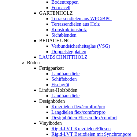
Bodentreppen
Fermacell
GARTENHOLZ
Terrassendielen aus WPC/BPC
Terrassendielen aus Holz
Konstruktionsholz
Sichtblenden
BEDACHUNG
Verbundsicherheitsglas (VSG)
Doppelstegplatten
LAUBSCHNITTHOLZ
Böden
Fertigparkett
Landhausdiele
Schiffsboden
Fischgrät
Lindura-Holzböden
Landhausdiele
Designböden
Kurzdielen flex/comfort/pro
Langdielen flex/comfort/pro
Designböden Fliesen flex/comfort
Vinylböden
Rigid-LVT Kurzdielen/Fliesen
Rigid-LVT Breitdielen mit Synchronpore