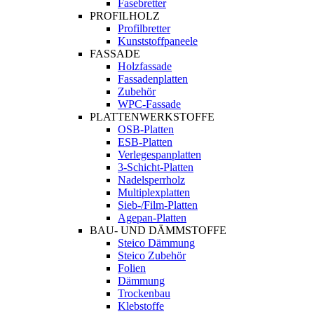
Fasebretter
PROFILHOLZ
Profilbretter
Kunststoffpaneele
FASSADE
Holzfassade
Fassadenplatten
Zubehör
WPC-Fassade
PLATTENWERKSTOFFE
OSB-Platten
ESB-Platten
Verlegespanplatten
3-Schicht-Platten
Nadelsperrholz
Multiplexplatten
Sieb-/Film-Platten
Agepan-Platten
BAU- UND DÄMMSTOFFE
Steico Dämmung
Steico Zubehör
Folien
Dämmung
Trockenbau
Klebstoffe