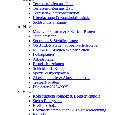
Terrassendielen aus Holz
Terrassendielen aus BPC
Terrassen-Unterkonstruktion
Überdachung & Konstruktionsholz
Sichtschutz & Zäune
Platten
Massivholzplatten & 3-Schicht-Platten
Tischlerplatten
Sperrholz & Siebfilmplatten
OSB-/EBS-Platten & Spanverlegeplatten
MDF-/HDF-Platten & Spanplatten
Dekorplatten
Arbeitsplatten
Brandschutzplatten
Schichtstoff-/Kompaktplatten
Spezial-/Objektplatten
Akustikpaneele & Akustikelemente
Trespa®-Platten
Pfleiderer 2025–2028
Holzbau
Konstruktionsvollholz & Brettschichtholz
Steico Bausystem
Brettsperrholz
Holzfaserdämmplatten & Holzfaserdämmung
Fassade