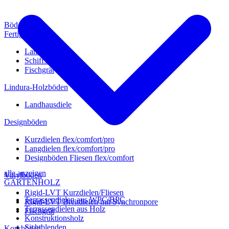
Böden
Fertigparkett
Landhausdiele
Schiffsboden
Fischgrät
Lindura-Holzböden
Landhausdiele
Designböden
Kurzdielen flex/comfort/pro
Langdielen flex/comfort/pro
Designböden Fliesen flex/comfort
alle anzeigen
Vinylböden
GARTENHOLZ
Rigid-LVT Kurzdielen/Fliesen
Terrassendielen aus WPC/BPC
Rigid-LVT Breitdielen mit Synchronpore
Terrassendielen aus Holz
Fischgrät
Konstruktionsholz
Sichtblenden
Korkböden