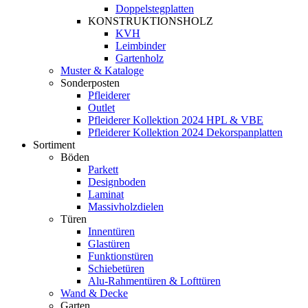
Doppelstegplatten
KONSTRUKTIONSHOLZ
KVH
Leimbinder
Gartenholz
Muster & Kataloge
Sonderposten
Pfleiderer
Outlet
Pfleiderer Kollektion 2024 HPL & VBE
Pfleiderer Kollektion 2024 Dekorspanplatten
Sortiment
Böden
Parkett
Designboden
Laminat
Massivholzdielen
Türen
Innentüren
Glastüren
Funktionstüren
Schiebetüren
Alu-Rahmentüren & Lofttüren
Wand & Decke
Garten