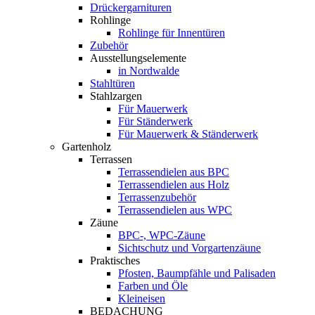
Drückergarnituren
Rohlinge
Rohlinge für Innentüren
Zubehör
Ausstellungselemente
in Nordwalde
Stahltüren
Stahlzargen
Für Mauerwerk
Für Ständerwerk
Für Mauerwerk & Ständerwerk
Gartenholz
Terrassen
Terrassendielen aus BPC
Terrassendielen aus Holz
Terrassenzubehör
Terrassendielen aus WPC
Zäune
BPC-, WPC-Zäune
Sichtschutz und Vorgartenzäune
Praktisches
Pfosten, Baumpfähle und Palisaden
Farben und Öle
Kleineisen
BEDACHUNG