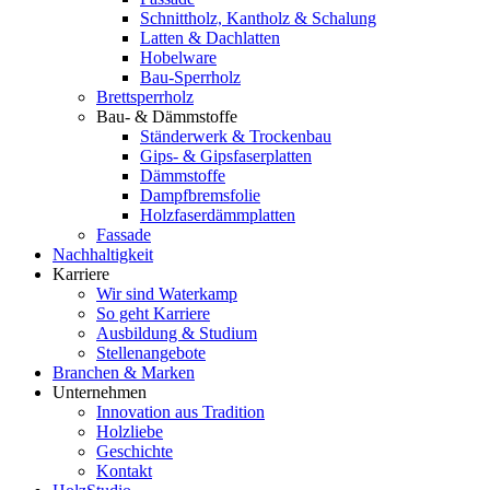
Schnittholz, Kantholz & Schalung
Latten & Dachlatten
Hobelware
Bau-Sperrholz
Brettsperrholz
Bau- & Dämmstoffe
Ständerwerk & Trockenbau
Gips- & Gipsfaserplatten
Dämmstoffe
Dampfbremsfolie
Holzfaserdämmplatten
Fassade
Nachhaltigkeit
Karriere
Wir sind Waterkamp
So geht Karriere
Ausbildung & Studium
Stellenangebote
Branchen & Marken
Unternehmen
Innovation aus Tradition
Holzliebe
Geschichte
Kontakt