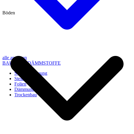
Böden
alle anzeigen
BAU- UND DÄMMSTOFFE
Steico Dämmung
Steico Zubehör
Folien
Dämmung
Trockenbau