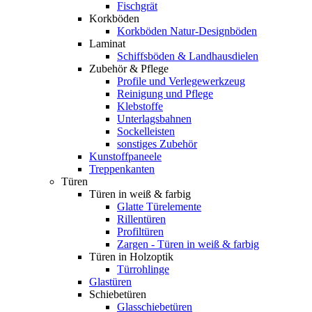
Fischgrät
Korkböden
Korkböden Natur-Designböden
Laminat
Schiffsböden & Landhausdielen
Zubehör & Pflege
Profile und Verlegewerkzeug
Reinigung und Pflege
Klebstoffe
Unterlagsbahnen
Sockelleisten
sonstiges Zubehör
Kunstoffpaneele
Treppenkanten
Türen
Türen in weiß & farbig
Glatte Türelemente
Rillentüren
Profiltüren
Zargen - Türen in weiß & farbig
Türen in Holzoptik
Türrohlinge
Glastüren
Schiebetüren
Glasschiebetüren