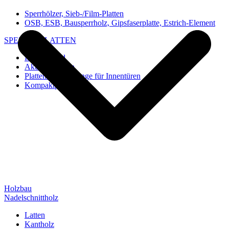
Sperrhölzer, Sieb-/Film-Platten
OSB, ESB, Bausperrholz, Gipsfaserplatte, Estrich-Element
SPEZIAL-PLATTEN
Imi-Verbund
Akustik-Platten
Platten und Rohlinge für Innentüren
Kompaktplatten
Holzbau
Nadelschnittholz
Latten
Kantholz