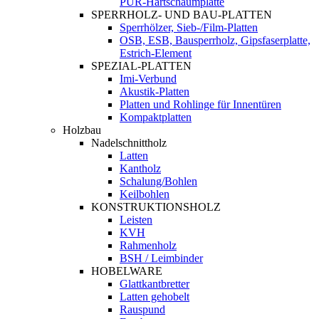
PUR-Hartschaumplatte
SPERRHOLZ- UND BAU-PLATTEN
Sperrhölzer, Sieb-/Film-Platten
OSB, ESB, Bausperrholz, Gipsfaserplatte,
Estrich-Element
SPEZIAL-PLATTEN
Imi-Verbund
Akustik-Platten
Platten und Rohlinge für Innentüren
Kompaktplatten
Holzbau
Nadelschnittholz
Latten
Kantholz
Schalung/Bohlen
Keilbohlen
KONSTRUKTIONSHOLZ
Leisten
KVH
Rahmenholz
BSH / Leimbinder
HOBELWARE
Glattkantbretter
Latten gehobelt
Rauspund