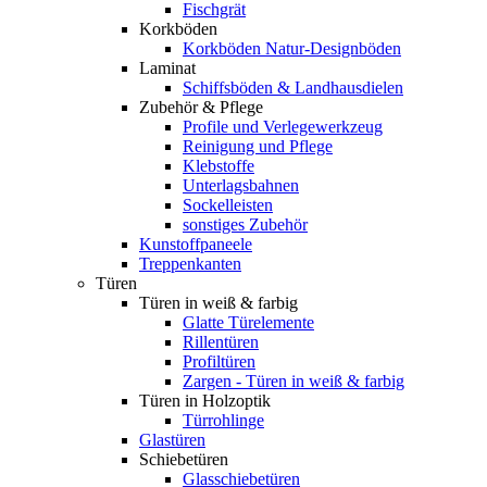
Fischgrät
Korkböden
Korkböden Natur-Designböden
Laminat
Schiffsböden & Landhausdielen
Zubehör & Pflege
Profile und Verlegewerkzeug
Reinigung und Pflege
Klebstoffe
Unterlagsbahnen
Sockelleisten
sonstiges Zubehör
Kunstoffpaneele
Treppenkanten
Türen
Türen in weiß & farbig
Glatte Türelemente
Rillentüren
Profiltüren
Zargen - Türen in weiß & farbig
Türen in Holzoptik
Türrohlinge
Glastüren
Schiebetüren
Glasschiebetüren