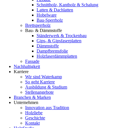
Schnittholz, Kantholz & Schalung
Latten & Dachlatten
Hobelware
Bau-Sperrholz
Brettsperrholz
Bau- & Dämmstoffe
Ständerwerk & Trockenbau
Gips- & Gipsfaserplatten
Dämmstoffe
Dampfbremsfolie
Holzfaserdämmplatten
Fassade
Nachhaltigkeit
Karriere
Wir sind Waterkamp
So geht Karriere
Ausbildung & Studium
Stellenangebote
Branchen & Marken
Unternehmen
Innovation aus Tradition
Holzliebe
Geschichte
Kontakt