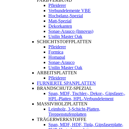
FARBVERBUND
Pfleiderer
Verbundelemente VBE
Hochglanz-Spezial
Matt-Spezial
Dekorkanten
Sonae-Arauco (Innovus)
Unilin Master Oak
SCHICHTSTOFFPLATTEN
Pfleiderer
Formica
Homapal
Sonae-Arauco
Unilin Master Oak
ARBEITSPLATTEN
Pfleiderer
FURNIERTE SPANPLATTEN
BRANDSCHUTZ-SPEZIAL
Span, MDF, Tischler-, Dekor-, Gipsfaser-,
HPL-Platten, HPL-Verbundelement
MASSIVHOLZPLATTEN
Leimholz, 3-Schicht-Platten,
Treppenstufenplatten
TRÄGERWERKSTOFFE
Span, MDF, HDF, Tipla, Gipsfaserplatte,