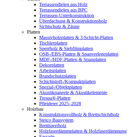
Terrassendielen aus Holz
Terrassendielen aus BPC
Terrassen-Unterkonstruktion
Überdachung & Konstruktionsholz
Sichtschutz & Zäune
Platten
Massivholzplatten & 3-Schicht-Platten
Tischlerplatten
Sperrholz & Siebfilmplatten
OSB-/EBS-Platten & Spanverlegeplatten
MDF-/HDF-Platten & Spanplatten
Dekorplatten
Arbeitsplatten
Brandschutzplatten
Schichtstoff-/Kompaktplatten
Spezial-/Objektplatten
Akustikpaneele & Akustikelemente
Trespa®-Platten
Pfleiderer 2025–2028
Holzbau
Konstruktionsvollholz & Brettschichtholz
Steico Bausystem
Brettsperrholz
Holzfaserdämmplatten & Holzfaserdämmung
Fassade