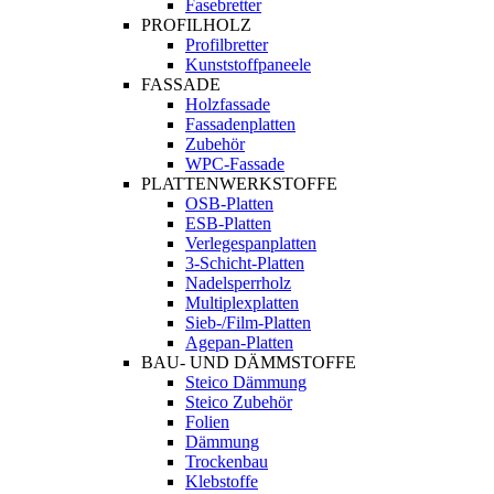
Fasebretter
PROFILHOLZ
Profilbretter
Kunststoffpaneele
FASSADE
Holzfassade
Fassadenplatten
Zubehör
WPC-Fassade
PLATTENWERKSTOFFE
OSB-Platten
ESB-Platten
Verlegespanplatten
3-Schicht-Platten
Nadelsperrholz
Multiplexplatten
Sieb-/Film-Platten
Agepan-Platten
BAU- UND DÄMMSTOFFE
Steico Dämmung
Steico Zubehör
Folien
Dämmung
Trockenbau
Klebstoffe