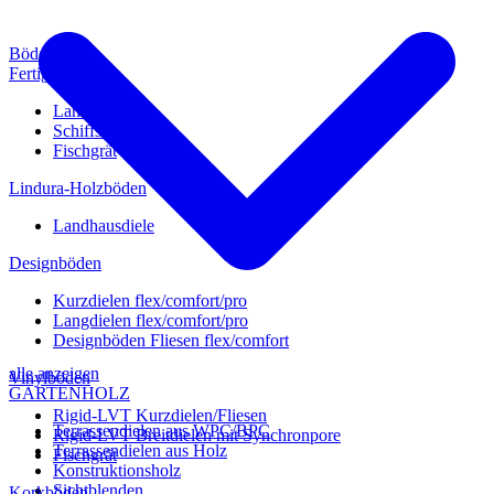
Böden
Fertigparkett
Landhausdiele
Schiffsboden
Fischgrät
Lindura-Holzböden
Landhausdiele
Designböden
Kurzdielen flex/comfort/pro
Langdielen flex/comfort/pro
Designböden Fliesen flex/comfort
alle anzeigen
Vinylböden
GARTENHOLZ
Rigid-LVT Kurzdielen/Fliesen
Terrassendielen aus WPC/BPC
Rigid-LVT Breitdielen mit Synchronpore
Terrassendielen aus Holz
Fischgrät
Konstruktionsholz
Sichtblenden
Korkböden