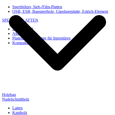
Sperrhölzer, Sieb-/Film-Platten
OSB, ESB, Bausperrholz, Gipsfaserplatte, Estrich-Element
SPEZIAL-PLATTEN
Imi-Verbund
Akustik-Platten
Platten und Rohlinge für Innentüren
Kompaktplatten
Holzbau
Nadelschnittholz
Latten
Kantholz