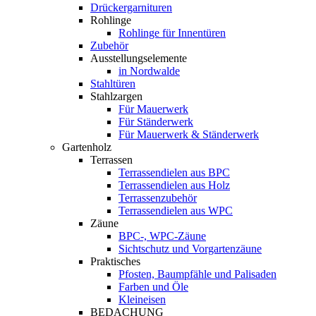
Drückergarnituren
Rohlinge
Rohlinge für Innentüren
Zubehör
Ausstellungselemente
in Nordwalde
Stahltüren
Stahlzargen
Für Mauerwerk
Für Ständerwerk
Für Mauerwerk & Ständerwerk
Gartenholz
Terrassen
Terrassendielen aus BPC
Terrassendielen aus Holz
Terrassenzubehör
Terrassendielen aus WPC
Zäune
BPC-, WPC-Zäune
Sichtschutz und Vorgartenzäune
Praktisches
Pfosten, Baumpfähle und Palisaden
Farben und Öle
Kleineisen
BEDACHUNG