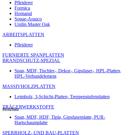
Pfleiderer
Formica
Homapal
Sonae-Arauco
Unilin Master Oak
ARBEITSPLATTEN
Pfleiderer
FURNIERTE SPANPLATTEN
BRANDSCHUTZ-SPEZIAL
Span, MDF, Tischler-, Dekor-, Gipsfaser-, HPL-Platten,
HPL-Verbundelement
MASSIVHOLZPLATTEN
Leimholz, 3-Schicht-Platten, Treppenstufenplatten
TRÄGERWERKSTOFFE
Holzbau
Span, MDF, HDF, Tipla, Gipsfaserplatte, PUR-
Hartschaumplatte
SPERRHOLZ- UND BAU-PLATTEN