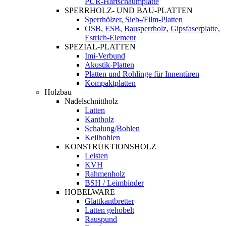
PUR-Hartschaumplatte
SPERRHOLZ- UND BAU-PLATTEN
Sperrhölzer, Sieb-/Film-Platten
OSB, ESB, Bausperrholz, Gipsfaserplatte,
Estrich-Element
SPEZIAL-PLATTEN
Imi-Verbund
Akustik-Platten
Platten und Rohlinge für Innentüren
Kompaktplatten
Holzbau
Nadelschnittholz
Latten
Kantholz
Schalung/Bohlen
Keilbohlen
KONSTRUKTIONSHOLZ
Leisten
KVH
Rahmenholz
BSH / Leimbinder
HOBELWARE
Glattkantbretter
Latten gehobelt
Rauspund