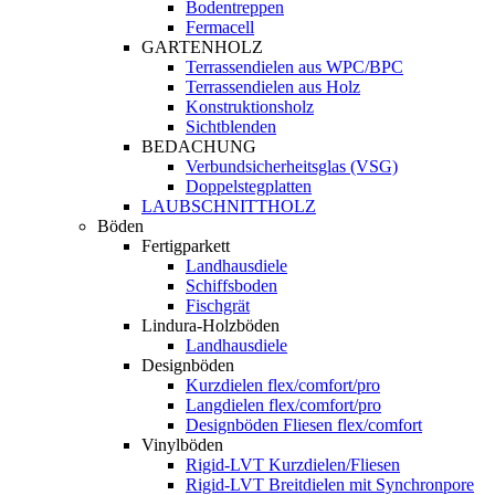
Bodentreppen
Fermacell
GARTENHOLZ
Terrassendielen aus WPC/BPC
Terrassendielen aus Holz
Konstruktionsholz
Sichtblenden
BEDACHUNG
Verbundsicherheitsglas (VSG)
Doppelstegplatten
LAUBSCHNITTHOLZ
Böden
Fertigparkett
Landhausdiele
Schiffsboden
Fischgrät
Lindura-Holzböden
Landhausdiele
Designböden
Kurzdielen flex/comfort/pro
Langdielen flex/comfort/pro
Designböden Fliesen flex/comfort
Vinylböden
Rigid-LVT Kurzdielen/Fliesen
Rigid-LVT Breitdielen mit Synchronpore