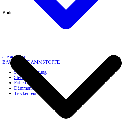
Böden
alle anzeigen
BAU- UND DÄMMSTOFFE
Steico Dämmung
Steico Zubehör
Folien
Dämmung
Trockenbau