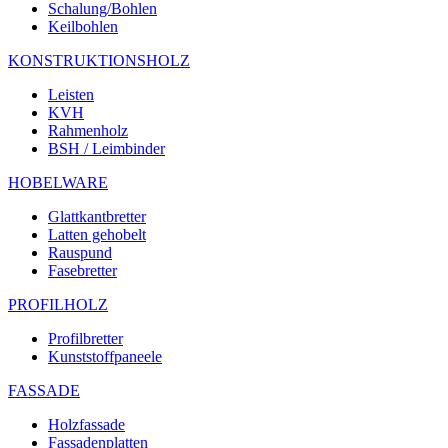
Schalung/Bohlen
Keilbohlen
KONSTRUKTIONSHOLZ
Leisten
KVH
Rahmenholz
BSH / Leimbinder
HOBELWARE
Glattkantbretter
Latten gehobelt
Rauspund
Fasebretter
PROFILHOLZ
Profilbretter
Kunststoffpaneele
FASSADE
Holzfassade
Fassadenplatten