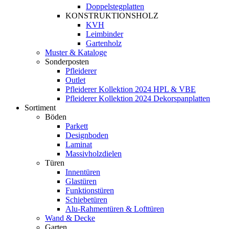
Doppelstegplatten
KONSTRUKTIONSHOLZ
KVH
Leimbinder
Gartenholz
Muster & Kataloge
Sonderposten
Pfleiderer
Outlet
Pfleiderer Kollektion 2024 HPL & VBE
Pfleiderer Kollektion 2024 Dekorspanplatten
Sortiment
Böden
Parkett
Designboden
Laminat
Massivholzdielen
Türen
Innentüren
Glastüren
Funktionstüren
Schiebetüren
Alu-Rahmentüren & Lofttüren
Wand & Decke
Garten