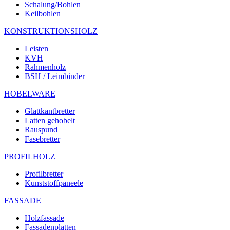
Schalung/Bohlen
Keilbohlen
KONSTRUKTIONSHOLZ
Leisten
KVH
Rahmenholz
BSH / Leimbinder
HOBELWARE
Glattkantbretter
Latten gehobelt
Rauspund
Fasebretter
PROFILHOLZ
Profilbretter
Kunststoffpaneele
FASSADE
Holzfassade
Fassadenplatten