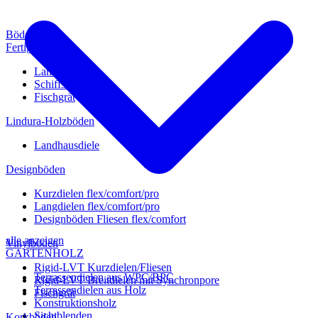
Böden
Fertigparkett
Landhausdiele
Schiffsboden
Fischgrät
Lindura-Holzböden
Landhausdiele
Designböden
Kurzdielen flex/comfort/pro
Langdielen flex/comfort/pro
Designböden Fliesen flex/comfort
alle anzeigen
Vinylböden
GARTENHOLZ
Rigid-LVT Kurzdielen/Fliesen
Terrassendielen aus WPC/BPC
Rigid-LVT Breitdielen mit Synchronpore
Terrassendielen aus Holz
Fischgrät
Konstruktionsholz
Sichtblenden
Korkböden