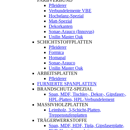
FARBVERBUND
Pfleiderer
Verbundelemente VBE
Hochglanz-Spezial
Matt-Spezial
Dekorkanten
Sonae-Arauco (Innovus)
Unilin Master Oak
SCHICHTSTOFFPLATTEN
Pfleiderer
Formica
Homapal
Sonae-Arauco
Unilin Master Oak
ARBEITSPLATTEN
Pfleiderer
FURNIERTE SPANPLATTEN
BRANDSCHUTZ-SPEZIAL
Span, MDF, Tischler-, Dekor-, Gipsfaser-,
HPL-Platten, HPL-Verbundelement
MASSIVHOLZPLATTEN
Leimholz, 3-Schicht-Platten,
Treppenstufenplatten
TRÄGERWERKSTOFFE
Span, MDF, HDF, Tipla, Gipsfaserplatte,