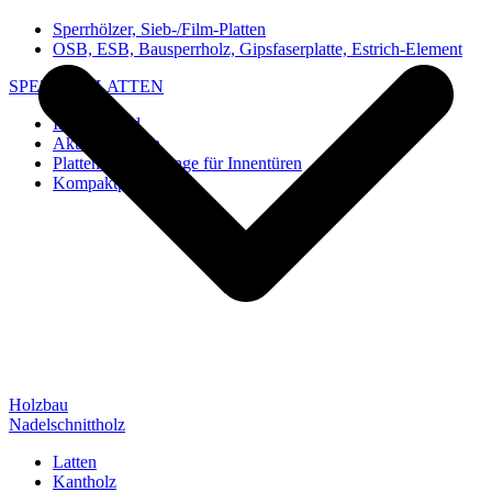
Sperrhölzer, Sieb-/Film-Platten
OSB, ESB, Bausperrholz, Gipsfaserplatte, Estrich-Element
SPEZIAL-PLATTEN
Imi-Verbund
Akustik-Platten
Platten und Rohlinge für Innentüren
Kompaktplatten
Holzbau
Nadelschnittholz
Latten
Kantholz