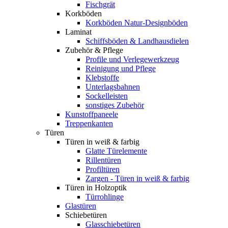
Fischgrät
Korkböden
Korkböden Natur-Designböden
Laminat
Schiffsböden & Landhausdielen
Zubehör & Pflege
Profile und Verlegewerkzeug
Reinigung und Pflege
Klebstoffe
Unterlagsbahnen
Sockelleisten
sonstiges Zubehör
Kunstoffpaneele
Treppenkanten
Türen
Türen in weiß & farbig
Glatte Türelemente
Rillentüren
Profiltüren
Zargen - Türen in weiß & farbig
Türen in Holzoptik
Türrohlinge
Glastüren
Schiebetüren
Glasschiebetüren