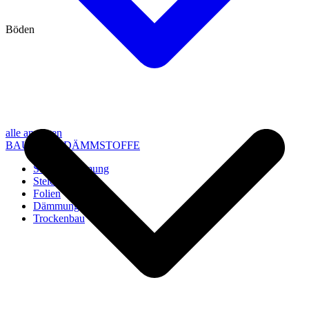
Böden
alle anzeigen
BAU- UND DÄMMSTOFFE
Steico Dämmung
Steico Zubehör
Folien
Dämmung
Trockenbau