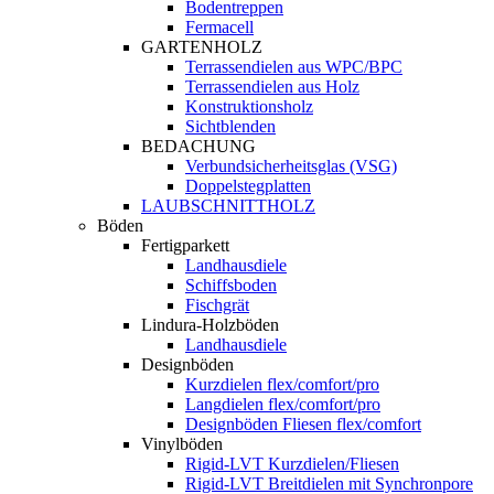
Bodentreppen
Fermacell
GARTENHOLZ
Terrassendielen aus WPC/BPC
Terrassendielen aus Holz
Konstruktionsholz
Sichtblenden
BEDACHUNG
Verbundsicherheitsglas (VSG)
Doppelstegplatten
LAUBSCHNITTHOLZ
Böden
Fertigparkett
Landhausdiele
Schiffsboden
Fischgrät
Lindura-Holzböden
Landhausdiele
Designböden
Kurzdielen flex/comfort/pro
Langdielen flex/comfort/pro
Designböden Fliesen flex/comfort
Vinylböden
Rigid-LVT Kurzdielen/Fliesen
Rigid-LVT Breitdielen mit Synchronpore