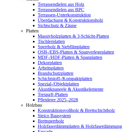
Terrassendielen aus Holz
Terrassendielen aus BPC
Terrassen-Unterkonstruktion
Überdachung & Konstruktionsholz
Sichtschutz & Zäune
Platten
Massivholzplatten & 3-Schicht-Platten
Tischlerplatten
Sperrholz & Siebfilmplatten
OSB-/EBS-Platten & Spanverlegeplatten
MDF-/HDF-Platten & Spanplatten
Dekorplatten
Arbeitsplatten
Brandschutzplatten
Schichtstoff-/Kompaktplatten
Spezial-/Objektplatten
Akustikpaneele & Akustikelemente
Trespa®-Platten
Pfleiderer 2025–2028
Holzbau
Konstruktionsvollholz & Brettschichtholz
Steico Bausystem
Brettsperrholz
Holzfaserdämmplatten & Holzfaserdämmung
Fassade