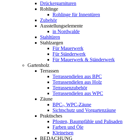
Drückergarnituren
Rohlinge
Rohlinge für Innentüren
Zubehör
Ausstellungselemente
in Nordwalde
Stahltüren
Stahlzargen
Für Mauerwerk
Für Ständerwerk
Für Mauerwerk & Ständerwerk
Gartenholz
Terrassen
Terrassendielen aus BPC
Terrassendielen aus Holz
Terrassenzubehör
Terrassendielen aus WPC
Zäune
BPC-, WPC-Zäune
Sichtschutz und Vorgartenzäune
Praktisches
Pfosten, Baumpfähle und Palisaden
Farben und Öle
Kleineisen
BEDACHUNG