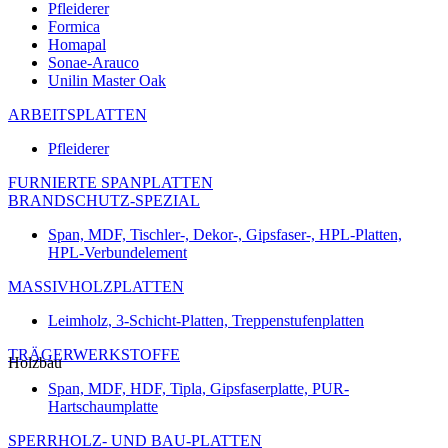
Pfleiderer
Formica
Homapal
Sonae-Arauco
Unilin Master Oak
ARBEITSPLATTEN
Pfleiderer
FURNIERTE SPANPLATTEN
BRANDSCHUTZ-SPEZIAL
Span, MDF, Tischler-, Dekor-, Gipsfaser-, HPL-Platten,
HPL-Verbundelement
MASSIVHOLZPLATTEN
Leimholz, 3-Schicht-Platten, Treppenstufenplatten
TRÄGERWERKSTOFFE
Holzbau
Span, MDF, HDF, Tipla, Gipsfaserplatte, PUR-
Hartschaumplatte
SPERRHOLZ- UND BAU-PLATTEN