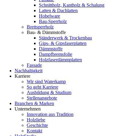
Schnittholz, Kantholz & Schalung
Latten & Dachlatten
Hobelware
Bau-Sperrholz
Brettsperrholz
Bau- & Dämmstoffe
Ständerwerk & Trockenbau
Gips- & Gipsfaserplatten
Dämmstoffe
Dampfbremsfolie
Holzfaserdämmplatten
Fassade
Nachhaltigkeit
Karriere
Wir sind Waterkamp
So geht Karriere
Ausbildung & Studium
Stellenangebote
Branchen & Marken
Unternehmen
Innovation aus Tradition
Holzliebe
Geschichte
Kontakt