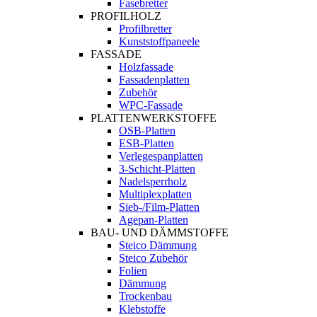
Fasebretter
PROFILHOLZ
Profilbretter
Kunststoffpaneele
FASSADE
Holzfassade
Fassadenplatten
Zubehör
WPC-Fassade
PLATTENWERKSTOFFE
OSB-Platten
ESB-Platten
Verlegespanplatten
3-Schicht-Platten
Nadelsperrholz
Multiplexplatten
Sieb-/Film-Platten
Agepan-Platten
BAU- UND DÄMMSTOFFE
Steico Dämmung
Steico Zubehör
Folien
Dämmung
Trockenbau
Klebstoffe