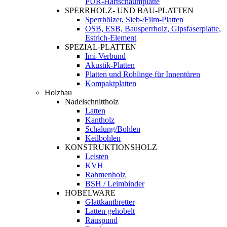
PUR-Hartschaumplatte
SPERRHOLZ- UND BAU-PLATTEN
Sperrhölzer, Sieb-/Film-Platten
OSB, ESB, Bausperrholz, Gipsfaserplatte,
Estrich-Element
SPEZIAL-PLATTEN
Imi-Verbund
Akustik-Platten
Platten und Rohlinge für Innentüren
Kompaktplatten
Holzbau
Nadelschnittholz
Latten
Kantholz
Schalung/Bohlen
Keilbohlen
KONSTRUKTIONSHOLZ
Leisten
KVH
Rahmenholz
BSH / Leimbinder
HOBELWARE
Glattkantbretter
Latten gehobelt
Rauspund