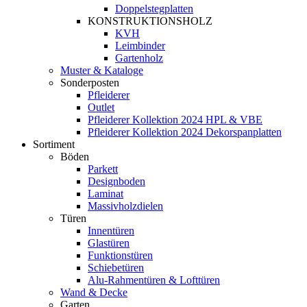
Doppelstegplatten
KONSTRUKTIONSHOLZ
KVH
Leimbinder
Gartenholz
Muster & Kataloge
Sonderposten
Pfleiderer
Outlet
Pfleiderer Kollektion 2024 HPL & VBE
Pfleiderer Kollektion 2024 Dekorspanplatten
Sortiment
Böden
Parkett
Designboden
Laminat
Massivholzdielen
Türen
Innentüren
Glastüren
Funktionstüren
Schiebetüren
Alu-Rahmentüren & Lofttüren
Wand & Decke
Garten