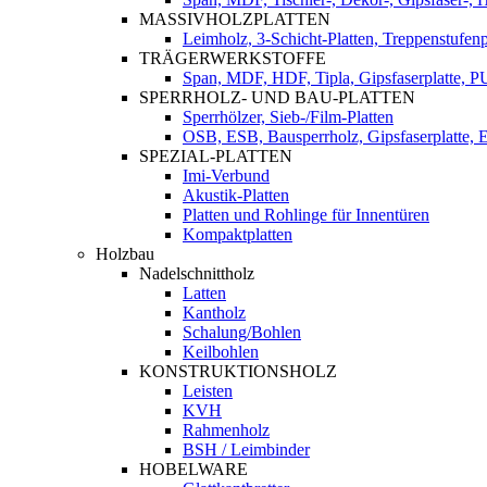
MASSIVHOLZPLATTEN
Leimholz, 3-Schicht-Platten, Treppenstufenp
TRÄGERWERKSTOFFE
Span, MDF, HDF, Tipla, Gipsfaserplatte, 
SPERRHOLZ- UND BAU-PLATTEN
Sperrhölzer, Sieb-/Film-Platten
OSB, ESB, Bausperrholz, Gipsfaserplatte, E
SPEZIAL-PLATTEN
Imi-Verbund
Akustik-Platten
Platten und Rohlinge für Innentüren
Kompaktplatten
Holzbau
Nadelschnittholz
Latten
Kantholz
Schalung/Bohlen
Keilbohlen
KONSTRUKTIONSHOLZ
Leisten
KVH
Rahmenholz
BSH / Leimbinder
HOBELWARE