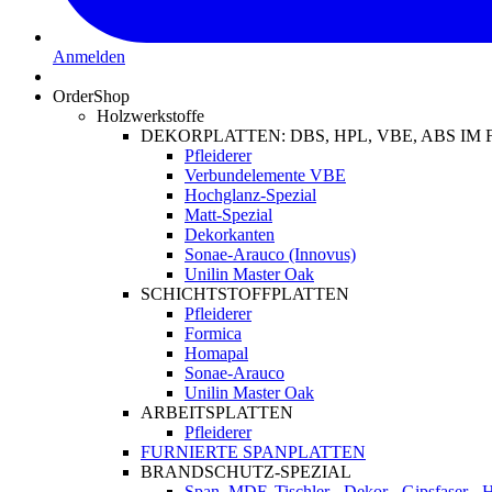
Anmelden
OrderShop
Holzwerkstoffe
DEKORPLATTEN: DBS, HPL, VBE, ABS I
Pfleiderer
Verbundelemente VBE
Hochglanz-Spezial
Matt-Spezial
Dekorkanten
Sonae-Arauco (Innovus)
Unilin Master Oak
SCHICHTSTOFFPLATTEN
Pfleiderer
Formica
Homapal
Sonae-Arauco
Unilin Master Oak
ARBEITSPLATTEN
Pfleiderer
FURNIERTE SPANPLATTEN
BRANDSCHUTZ-SPEZIAL
Span, MDF, Tischler-, Dekor-, Gipsfaser-,