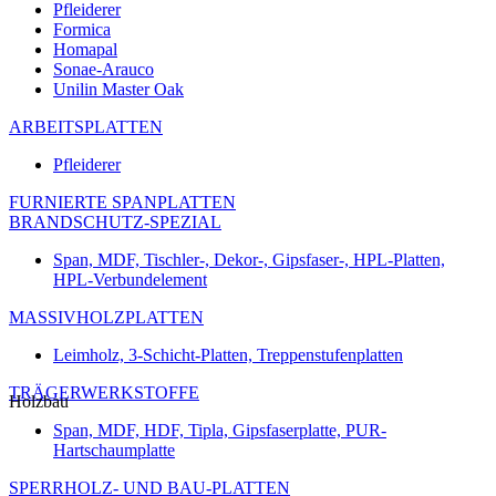
Pfleiderer
Formica
Homapal
Sonae-Arauco
Unilin Master Oak
ARBEITSPLATTEN
Pfleiderer
FURNIERTE SPANPLATTEN
BRANDSCHUTZ-SPEZIAL
Span, MDF, Tischler-, Dekor-, Gipsfaser-, HPL-Platten,
HPL-Verbundelement
MASSIVHOLZPLATTEN
Leimholz, 3-Schicht-Platten, Treppenstufenplatten
TRÄGERWERKSTOFFE
Holzbau
Span, MDF, HDF, Tipla, Gipsfaserplatte, PUR-
Hartschaumplatte
SPERRHOLZ- UND BAU-PLATTEN