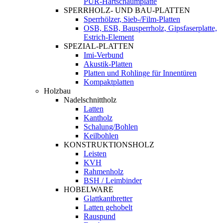
PUR-Hartschaumplatte
SPERRHOLZ- UND BAU-PLATTEN
Sperrhölzer, Sieb-/Film-Platten
OSB, ESB, Bausperrholz, Gipsfaserplatte,
Estrich-Element
SPEZIAL-PLATTEN
Imi-Verbund
Akustik-Platten
Platten und Rohlinge für Innentüren
Kompaktplatten
Holzbau
Nadelschnittholz
Latten
Kantholz
Schalung/Bohlen
Keilbohlen
KONSTRUKTIONSHOLZ
Leisten
KVH
Rahmenholz
BSH / Leimbinder
HOBELWARE
Glattkantbretter
Latten gehobelt
Rauspund