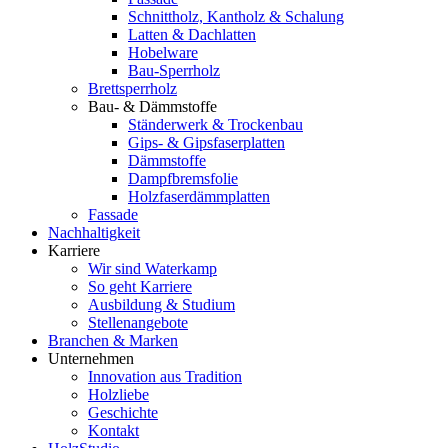
Schnittholz, Kantholz & Schalung
Latten & Dachlatten
Hobelware
Bau-Sperrholz
Brettsperrholz
Bau- & Dämmstoffe
Ständerwerk & Trockenbau
Gips- & Gipsfaserplatten
Dämmstoffe
Dampfbremsfolie
Holzfaserdämmplatten
Fassade
Nachhaltigkeit
Karriere
Wir sind Waterkamp
So geht Karriere
Ausbildung & Studium
Stellenangebote
Branchen & Marken
Unternehmen
Innovation aus Tradition
Holzliebe
Geschichte
Kontakt