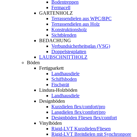
Bodentreppen
Fermacell
GARTENHOLZ
Terrassendielen aus WPC/BPC
Terrassendielen aus Holz
Konstruktionsholz
Sichtblenden
BEDACHUNG
Verbundsicherheitsglas (VSG)
Doppelstegplatten
LAUBSCHNITTHOLZ
Böden
Fertigparkett
Landhausdiele
Schiffsboden
Fischgrät
Lindura-Holzböden
Landhausdiele
Designböden
Kurzdielen flex/comfort/pro
Langdielen flex/comfort/pro
Designböden Fliesen flex/comfort
Vinylböden
Rigid-LVT Kurzdielen/Fliesen
Rigid-LVT Breitdielen mit Synchronpore