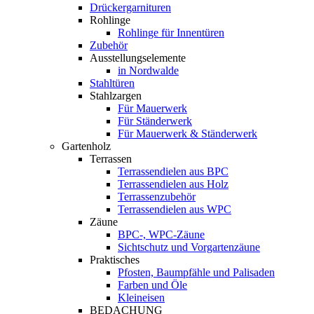
Drückergarnituren
Rohlinge
Rohlinge für Innentüren
Zubehör
Ausstellungselemente
in Nordwalde
Stahltüren
Stahlzargen
Für Mauerwerk
Für Ständerwerk
Für Mauerwerk & Ständerwerk
Gartenholz
Terrassen
Terrassendielen aus BPC
Terrassendielen aus Holz
Terrassenzubehör
Terrassendielen aus WPC
Zäune
BPC-, WPC-Zäune
Sichtschutz und Vorgartenzäune
Praktisches
Pfosten, Baumpfähle und Palisaden
Farben und Öle
Kleineisen
BEDACHUNG