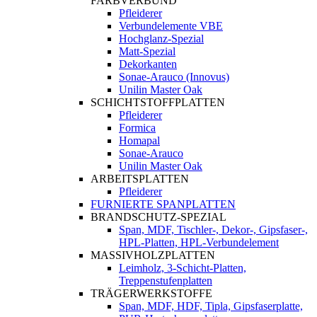
FARBVERBUND
Pfleiderer
Verbundelemente VBE
Hochglanz-Spezial
Matt-Spezial
Dekorkanten
Sonae-Arauco (Innovus)
Unilin Master Oak
SCHICHTSTOFFPLATTEN
Pfleiderer
Formica
Homapal
Sonae-Arauco
Unilin Master Oak
ARBEITSPLATTEN
Pfleiderer
FURNIERTE SPANPLATTEN
BRANDSCHUTZ-SPEZIAL
Span, MDF, Tischler-, Dekor-, Gipsfaser-,
HPL-Platten, HPL-Verbundelement
MASSIVHOLZPLATTEN
Leimholz, 3-Schicht-Platten,
Treppenstufenplatten
TRÄGERWERKSTOFFE
Span, MDF, HDF, Tipla, Gipsfaserplatte,