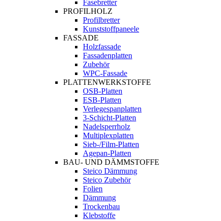
Fasebretter
PROFILHOLZ
Profilbretter
Kunststoffpaneele
FASSADE
Holzfassade
Fassadenplatten
Zubehör
WPC-Fassade
PLATTENWERKSTOFFE
OSB-Platten
ESB-Platten
Verlegespanplatten
3-Schicht-Platten
Nadelsperrholz
Multiplexplatten
Sieb-/Film-Platten
Agepan-Platten
BAU- UND DÄMMSTOFFE
Steico Dämmung
Steico Zubehör
Folien
Dämmung
Trockenbau
Klebstoffe