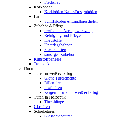
Fischgrät
Korkböden
Korkböden Natur-Designböden
Laminat
Schiffsböden & Landhausdielen
Zubehör & Pflege
Profile und Verlegewerkzeug
Reinigung und Pflege
Klebstoffe
Unterlagsbahnen
Sockelleisten
sonstiges Zubehör
Kunstoffpaneele
Treppenkanten
Türen
Türen in weiß & farbig
Glatte Türelemente
Rillentüren
Profiltüren
Zargen - Türen in weiß & farbig
Türen in Holzoptik
Türrohlinge
Glastüren
Schiebetüren
Glasschiebetüren