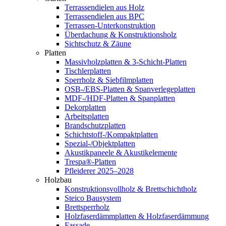
Terrassendielen aus Holz
Terrassendielen aus BPC
Terrassen-Unterkonstruktion
Überdachung & Konstruktionsholz
Sichtschutz & Zäune
Platten
Massivholzplatten & 3-Schicht-Platten
Tischlerplatten
Sperrholz & Siebfilmplatten
OSB-/EBS-Platten & Spanverlegeplatten
MDF-/HDF-Platten & Spanplatten
Dekorplatten
Arbeitsplatten
Brandschutzplatten
Schichtstoff-/Kompaktplatten
Spezial-/Objektplatten
Akustikpaneele & Akustikelemente
Trespa®-Platten
Pfleiderer 2025–2028
Holzbau
Konstruktionsvollholz & Brettschichtholz
Steico Bausystem
Brettsperrholz
Holzfaserdämmplatten & Holzfaserdämmung
Fassade