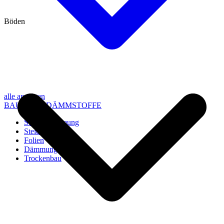
Böden
alle anzeigen
BAU- UND DÄMMSTOFFE
Steico Dämmung
Steico Zubehör
Folien
Dämmung
Trockenbau