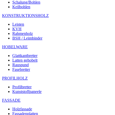
Schalung/Bohlen
Keilbohlen
KONSTRUKTIONSHOLZ
Leisten
KVH
Rahmenholz
BSH / Leimbinder
HOBELWARE
Glattkantbretter
Latten gehobelt
Rauspund
Fasebretter
PROFILHOLZ
Profilbretter
Kunststoffpaneele
FASSADE
Holzfassade
Fassadenplatten