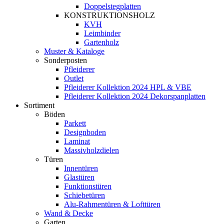
Doppelstegplatten
KONSTRUKTIONSHOLZ
KVH
Leimbinder
Gartenholz
Muster & Kataloge
Sonderposten
Pfleiderer
Outlet
Pfleiderer Kollektion 2024 HPL & VBE
Pfleiderer Kollektion 2024 Dekorspanplatten
Sortiment
Böden
Parkett
Designboden
Laminat
Massivholzdielen
Türen
Innentüren
Glastüren
Funktionstüren
Schiebetüren
Alu-Rahmentüren & Lofttüren
Wand & Decke
Garten