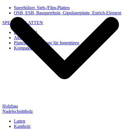
Sperrhölzer, Sieb-/Film-Platten
OSB, ESB, Bausperrholz, Gipsfaserplatte, Estrich-Element
SPEZIAL-PLATTEN
Imi-Verbund
Akustik-Platten
Platten und Rohlinge für Innentüren
Kompaktplatten
Holzbau
Nadelschnittholz
Latten
Kantholz