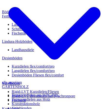
Böden
Fertigparkett
Landhausdiele
Schiffsboden
Fischgrät
Lindura-Holzböden
Landhausdiele
Designböden
Kurzdielen flex/comfort/pro
Langdielen flex/comfort/pro
Designböden Fliesen flex/comfort
alle anzeigen
Vinylböden
GARTENHOLZ
Rigid-LVT Kurzdielen/Fliesen
Terrassendielen aus WPC/BPC
Rigid-LVT Breitdielen mit Synchronpore
Terrassendielen aus Holz
Fischgrät
Konstruktionsholz
Sichtblenden
Korkböden