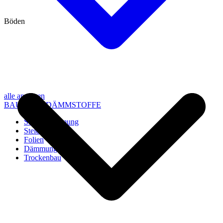
Böden
alle anzeigen
BAU- UND DÄMMSTOFFE
Steico Dämmung
Steico Zubehör
Folien
Dämmung
Trockenbau