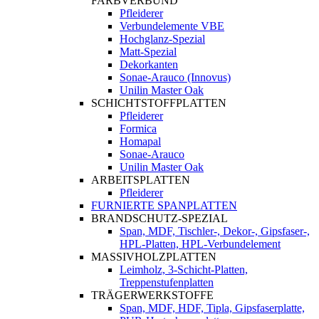
FARBVERBUND
Pfleiderer
Verbundelemente VBE
Hochglanz-Spezial
Matt-Spezial
Dekorkanten
Sonae-Arauco (Innovus)
Unilin Master Oak
SCHICHTSTOFFPLATTEN
Pfleiderer
Formica
Homapal
Sonae-Arauco
Unilin Master Oak
ARBEITSPLATTEN
Pfleiderer
FURNIERTE SPANPLATTEN
BRANDSCHUTZ-SPEZIAL
Span, MDF, Tischler-, Dekor-, Gipsfaser-,
HPL-Platten, HPL-Verbundelement
MASSIVHOLZPLATTEN
Leimholz, 3-Schicht-Platten,
Treppenstufenplatten
TRÄGERWERKSTOFFE
Span, MDF, HDF, Tipla, Gipsfaserplatte,