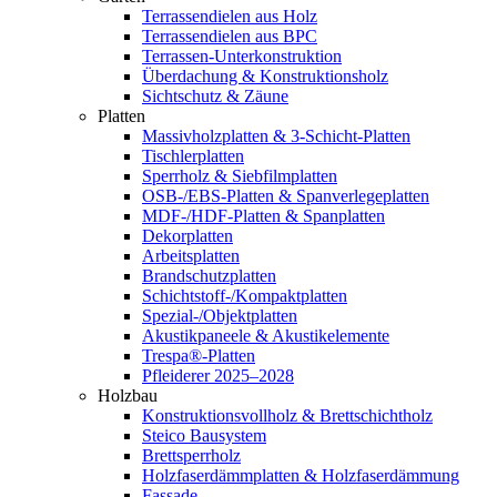
Terrassendielen aus Holz
Terrassendielen aus BPC
Terrassen-Unterkonstruktion
Überdachung & Konstruktionsholz
Sichtschutz & Zäune
Platten
Massivholzplatten & 3-Schicht-Platten
Tischlerplatten
Sperrholz & Siebfilmplatten
OSB-/EBS-Platten & Spanverlegeplatten
MDF-/HDF-Platten & Spanplatten
Dekorplatten
Arbeitsplatten
Brandschutzplatten
Schichtstoff-/Kompaktplatten
Spezial-/Objektplatten
Akustikpaneele & Akustikelemente
Trespa®-Platten
Pfleiderer 2025–2028
Holzbau
Konstruktionsvollholz & Brettschichtholz
Steico Bausystem
Brettsperrholz
Holzfaserdämmplatten & Holzfaserdämmung
Fassade