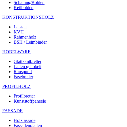
Schalung/Bohlen
Keilbohlen
KONSTRUKTIONSHOLZ
Leisten
KVH
Rahmenholz
BSH / Leimbinder
HOBELWARE
Glattkantbretter
Latten gehobelt
Rauspund
Fasebretter
PROFILHOLZ
Profilbretter
Kunststoffpaneele
FASSADE
Holzfassade
Fassadenplatten