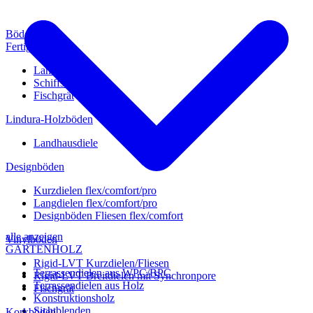
Böden
Fertigparkett
Landhausdiele
Schiffsboden
Fischgrät
Lindura-Holzböden
Landhausdiele
Designböden
Kurzdielen flex/comfort/pro
Langdielen flex/comfort/pro
Designböden Fliesen flex/comfort
alle anzeigen
Vinylböden
GARTENHOLZ
Rigid-LVT Kurzdielen/Fliesen
Terrassendielen aus WPC/BPC
Rigid-LVT Breitdielen mit Synchronpore
Terrassendielen aus Holz
Fischgrät
Konstruktionsholz
Sichtblenden
Korkböden