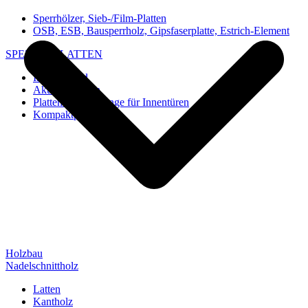
Sperrhölzer, Sieb-/Film-Platten
OSB, ESB, Bausperrholz, Gipsfaserplatte, Estrich-Element
SPEZIAL-PLATTEN
Imi-Verbund
Akustik-Platten
Platten und Rohlinge für Innentüren
Kompaktplatten
Holzbau
Nadelschnittholz
Latten
Kantholz