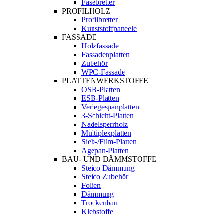
Fasebretter
PROFILHOLZ
Profilbretter
Kunststoffpaneele
FASSADE
Holzfassade
Fassadenplatten
Zubehör
WPC-Fassade
PLATTENWERKSTOFFE
OSB-Platten
ESB-Platten
Verlegespanplatten
3-Schicht-Platten
Nadelsperrholz
Multiplexplatten
Sieb-/Film-Platten
Agepan-Platten
BAU- UND DÄMMSTOFFE
Steico Dämmung
Steico Zubehör
Folien
Dämmung
Trockenbau
Klebstoffe