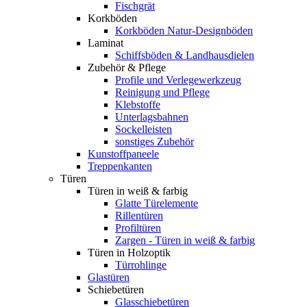
Fischgrät
Korkböden
Korkböden Natur-Designböden
Laminat
Schiffsböden & Landhausdielen
Zubehör & Pflege
Profile und Verlegewerkzeug
Reinigung und Pflege
Klebstoffe
Unterlagsbahnen
Sockelleisten
sonstiges Zubehör
Kunstoffpaneele
Treppenkanten
Türen
Türen in weiß & farbig
Glatte Türelemente
Rillentüren
Profiltüren
Zargen - Türen in weiß & farbig
Türen in Holzoptik
Türrohlinge
Glastüren
Schiebetüren
Glasschiebetüren