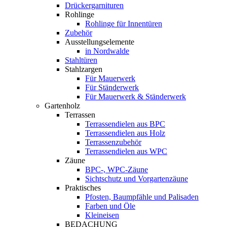
Drückergarnituren
Rohlinge
Rohlinge für Innentüren
Zubehör
Ausstellungselemente
in Nordwalde
Stahltüren
Stahlzargen
Für Mauerwerk
Für Ständerwerk
Für Mauerwerk & Ständerwerk
Gartenholz
Terrassen
Terrassendielen aus BPC
Terrassendielen aus Holz
Terrassenzubehör
Terrassendielen aus WPC
Zäune
BPC-, WPC-Zäune
Sichtschutz und Vorgartenzäune
Praktisches
Pfosten, Baumpfähle und Palisaden
Farben und Öle
Kleineisen
BEDACHUNG