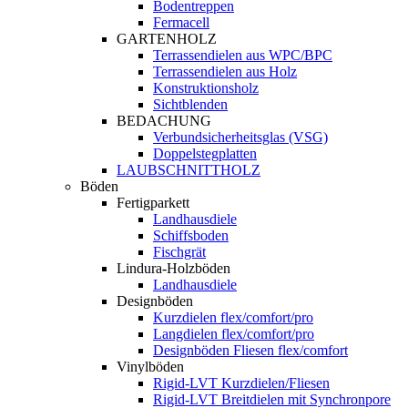
Bodentreppen
Fermacell
GARTENHOLZ
Terrassendielen aus WPC/BPC
Terrassendielen aus Holz
Konstruktionsholz
Sichtblenden
BEDACHUNG
Verbundsicherheitsglas (VSG)
Doppelstegplatten
LAUBSCHNITTHOLZ
Böden
Fertigparkett
Landhausdiele
Schiffsboden
Fischgrät
Lindura-Holzböden
Landhausdiele
Designböden
Kurzdielen flex/comfort/pro
Langdielen flex/comfort/pro
Designböden Fliesen flex/comfort
Vinylböden
Rigid-LVT Kurzdielen/Fliesen
Rigid-LVT Breitdielen mit Synchronpore