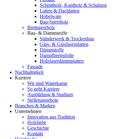
Schnittholz, Kantholz & Schalung
Latten & Dachlatten
Hobelware
Bau-Sperrholz
Brettsperrholz
Bau- & Dämmstoffe
Ständerwerk & Trockenbau
Gips- & Gipsfaserplatten
Dämmstoffe
Dampfbremsfolie
Holzfaserdämmplatten
Fassade
Nachhaltigkeit
Karriere
Wir sind Waterkamp
So geht Karriere
Ausbildung & Studium
Stellenangebote
Branchen & Marken
Unternehmen
Innovation aus Tradition
Holzliebe
Geschichte
Kontakt