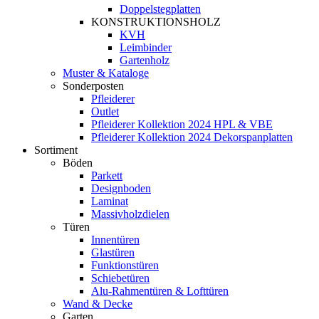
Doppelstegplatten
KONSTRUKTIONSHOLZ
KVH
Leimbinder
Gartenholz
Muster & Kataloge
Sonderposten
Pfleiderer
Outlet
Pfleiderer Kollektion 2024 HPL & VBE
Pfleiderer Kollektion 2024 Dekorspanplatten
Sortiment
Böden
Parkett
Designboden
Laminat
Massivholzdielen
Türen
Innentüren
Glastüren
Funktionstüren
Schiebetüren
Alu-Rahmentüren & Lofttüren
Wand & Decke
Garten