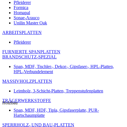
Pfleiderer
Formica
Homapal
Sonae-Arauco
Unilin Master Oak
ARBEITSPLATTEN
Pfleiderer
FURNIERTE SPANPLATTEN
BRANDSCHUTZ-SPEZIAL
Span, MDF, Tischler-, Dekor-, Gipsfaser-, HPL-Platten,
HPL-Verbundelement
MASSIVHOLZPLATTEN
Leimholz, 3-Schicht-Platten, Treppenstufenplatten
TRÄGERWERKSTOFFE
Holzbau
Span, MDF, HDF, Tipla, Gipsfaserplatte, PUR-
Hartschaumplatte
SPERRHOLZ- UND BAU-PLATTEN