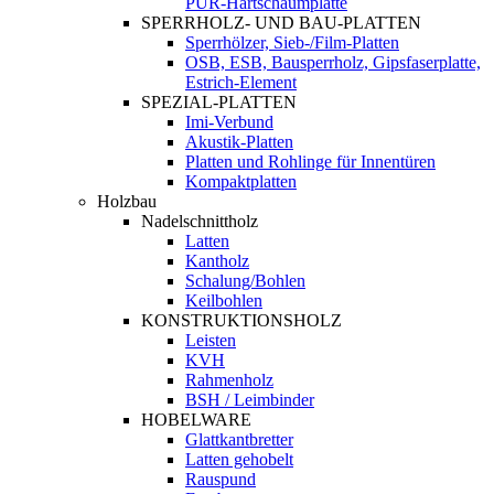
PUR-Hartschaumplatte
SPERRHOLZ- UND BAU-PLATTEN
Sperrhölzer, Sieb-/Film-Platten
OSB, ESB, Bausperrholz, Gipsfaserplatte,
Estrich-Element
SPEZIAL-PLATTEN
Imi-Verbund
Akustik-Platten
Platten und Rohlinge für Innentüren
Kompaktplatten
Holzbau
Nadelschnittholz
Latten
Kantholz
Schalung/Bohlen
Keilbohlen
KONSTRUKTIONSHOLZ
Leisten
KVH
Rahmenholz
BSH / Leimbinder
HOBELWARE
Glattkantbretter
Latten gehobelt
Rauspund