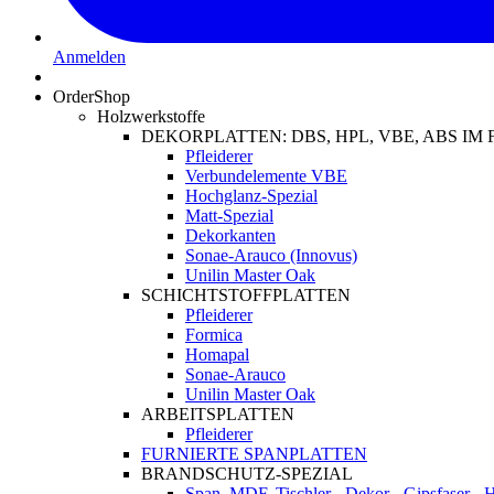
Anmelden
OrderShop
Holzwerkstoffe
DEKORPLATTEN: DBS, HPL, VBE, ABS I
Pfleiderer
Verbundelemente VBE
Hochglanz-Spezial
Matt-Spezial
Dekorkanten
Sonae-Arauco (Innovus)
Unilin Master Oak
SCHICHTSTOFFPLATTEN
Pfleiderer
Formica
Homapal
Sonae-Arauco
Unilin Master Oak
ARBEITSPLATTEN
Pfleiderer
FURNIERTE SPANPLATTEN
BRANDSCHUTZ-SPEZIAL
Span, MDF, Tischler-, Dekor-, Gipsfaser-,