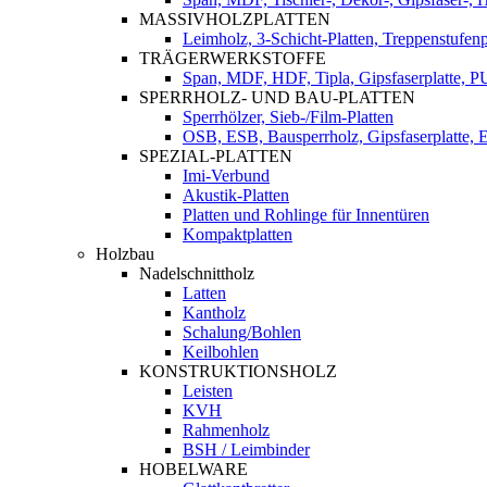
MASSIVHOLZPLATTEN
Leimholz, 3-Schicht-Platten, Treppenstufenp
TRÄGERWERKSTOFFE
Span, MDF, HDF, Tipla, Gipsfaserplatte, 
SPERRHOLZ- UND BAU-PLATTEN
Sperrhölzer, Sieb-/Film-Platten
OSB, ESB, Bausperrholz, Gipsfaserplatte, E
SPEZIAL-PLATTEN
Imi-Verbund
Akustik-Platten
Platten und Rohlinge für Innentüren
Kompaktplatten
Holzbau
Nadelschnittholz
Latten
Kantholz
Schalung/Bohlen
Keilbohlen
KONSTRUKTIONSHOLZ
Leisten
KVH
Rahmenholz
BSH / Leimbinder
HOBELWARE