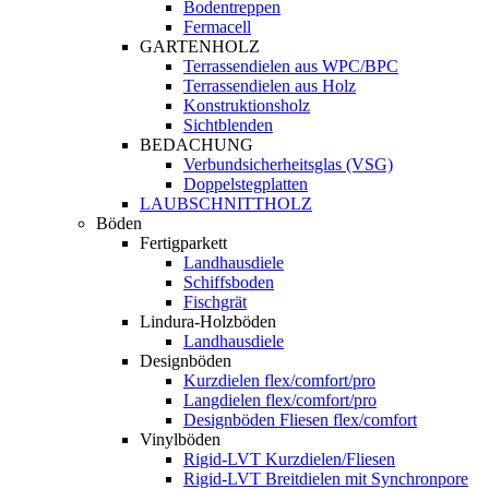
Bodentreppen
Fermacell
GARTENHOLZ
Terrassendielen aus WPC/BPC
Terrassendielen aus Holz
Konstruktionsholz
Sichtblenden
BEDACHUNG
Verbundsicherheitsglas (VSG)
Doppelstegplatten
LAUBSCHNITTHOLZ
Böden
Fertigparkett
Landhausdiele
Schiffsboden
Fischgrät
Lindura-Holzböden
Landhausdiele
Designböden
Kurzdielen flex/comfort/pro
Langdielen flex/comfort/pro
Designböden Fliesen flex/comfort
Vinylböden
Rigid-LVT Kurzdielen/Fliesen
Rigid-LVT Breitdielen mit Synchronpore