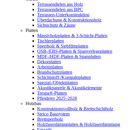
Terrassendielen aus Holz
Terrassendielen aus BPC
Terrassen-Unterkonstruktion
Überdachung & Konstruktionsholz
Sichtschutz & Zäune
Platten
Massivholzplatten & 3-Schicht-Platten
Tischlerplatten
Sperrholz & Siebfilmplatten
OSB-/EBS-Platten & Spanverlegeplatten
MDF-/HDF-Platten & Spanplatten
Dekorplatten
Arbeitsplatten
Brandschutzplatten
Schichtstoff-/Kompaktplatten
Spezial-/Objektplatten
Akustikpaneele & Akustikelemente
Trespa®-Platten
Pfleiderer 2025–2028
Holzbau
Konstruktionsvollholz & Brettschichtholz
Steico Bausystem
Brettsperrholz
Holzfaserdämmplatten & Holzfaserdämmung
Fassade