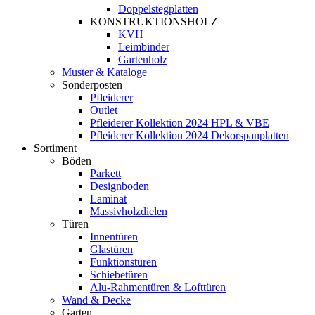
Doppelstegplatten
KONSTRUKTIONSHOLZ
KVH
Leimbinder
Gartenholz
Muster & Kataloge
Sonderposten
Pfleiderer
Outlet
Pfleiderer Kollektion 2024 HPL & VBE
Pfleiderer Kollektion 2024 Dekorspanplatten
Sortiment
Böden
Parkett
Designboden
Laminat
Massivholzdielen
Türen
Innentüren
Glastüren
Funktionstüren
Schiebetüren
Alu-Rahmentüren & Lofttüren
Wand & Decke
Garten