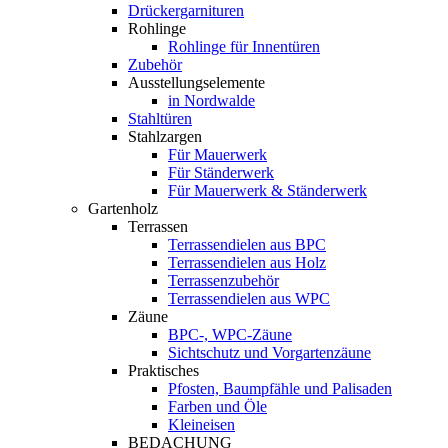
Drückergarnituren
Rohlinge
Rohlinge für Innentüren
Zubehör
Ausstellungselemente
in Nordwalde
Stahltüren
Stahlzargen
Für Mauerwerk
Für Ständerwerk
Für Mauerwerk & Ständerwerk
Gartenholz
Terrassen
Terrassendielen aus BPC
Terrassendielen aus Holz
Terrassenzubehör
Terrassendielen aus WPC
Zäune
BPC-, WPC-Zäune
Sichtschutz und Vorgartenzäune
Praktisches
Pfosten, Baumpfähle und Palisaden
Farben und Öle
Kleineisen
BEDACHUNG