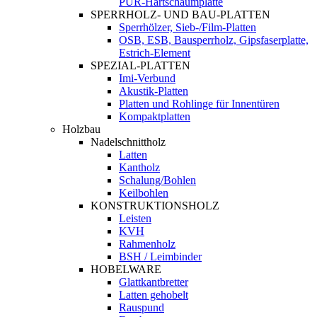
PUR-Hartschaumplatte
SPERRHOLZ- UND BAU-PLATTEN
Sperrhölzer, Sieb-/Film-Platten
OSB, ESB, Bausperrholz, Gipsfaserplatte,
Estrich-Element
SPEZIAL-PLATTEN
Imi-Verbund
Akustik-Platten
Platten und Rohlinge für Innentüren
Kompaktplatten
Holzbau
Nadelschnittholz
Latten
Kantholz
Schalung/Bohlen
Keilbohlen
KONSTRUKTIONSHOLZ
Leisten
KVH
Rahmenholz
BSH / Leimbinder
HOBELWARE
Glattkantbretter
Latten gehobelt
Rauspund