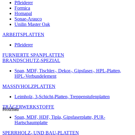
Pfleiderer
Formica
Homapal
Sonae-Arauco
Unilin Master Oak
ARBEITSPLATTEN
Pfleiderer
FURNIERTE SPANPLATTEN
BRANDSCHUTZ-SPEZIAL
Span, MDF, Tischler-, Dekor-, Gipsfaser-, HPL-Platten,
HPL-Verbundelement
MASSIVHOLZPLATTEN
Leimholz, 3-Schicht-Platten, Treppenstufenplatten
TRÄGERWERKSTOFFE
Holzbau
Span, MDF, HDF, Tipla, Gipsfaserplatte, PUR-
Hartschaumplatte
SPERRHOLZ- UND BAU-PLATTEN