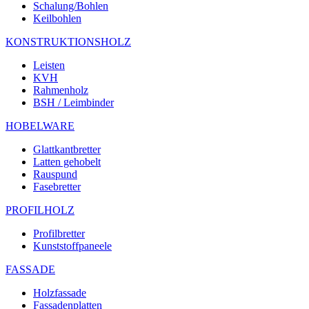
Schalung/Bohlen
Keilbohlen
KONSTRUKTIONSHOLZ
Leisten
KVH
Rahmenholz
BSH / Leimbinder
HOBELWARE
Glattkantbretter
Latten gehobelt
Rauspund
Fasebretter
PROFILHOLZ
Profilbretter
Kunststoffpaneele
FASSADE
Holzfassade
Fassadenplatten