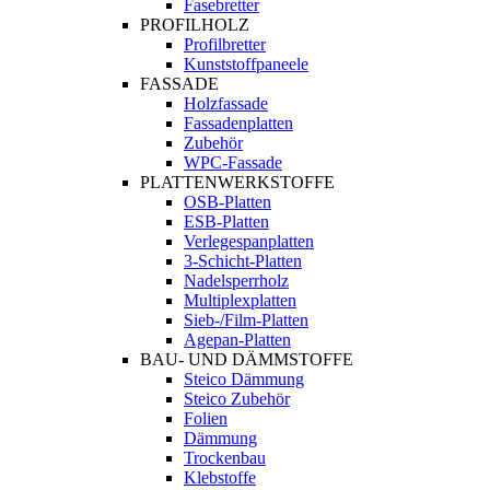
Fasebretter
PROFILHOLZ
Profilbretter
Kunststoffpaneele
FASSADE
Holzfassade
Fassadenplatten
Zubehör
WPC-Fassade
PLATTENWERKSTOFFE
OSB-Platten
ESB-Platten
Verlegespanplatten
3-Schicht-Platten
Nadelsperrholz
Multiplexplatten
Sieb-/Film-Platten
Agepan-Platten
BAU- UND DÄMMSTOFFE
Steico Dämmung
Steico Zubehör
Folien
Dämmung
Trockenbau
Klebstoffe