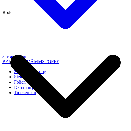
Böden
alle anzeigen
BAU- UND DÄMMSTOFFE
Steico Dämmung
Steico Zubehör
Folien
Dämmung
Trockenbau