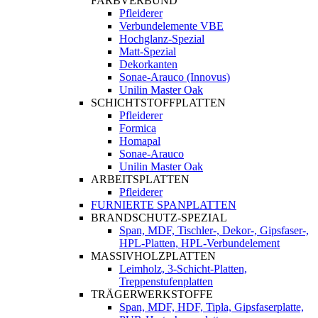
FARBVERBUND
Pfleiderer
Verbundelemente VBE
Hochglanz-Spezial
Matt-Spezial
Dekorkanten
Sonae-Arauco (Innovus)
Unilin Master Oak
SCHICHTSTOFFPLATTEN
Pfleiderer
Formica
Homapal
Sonae-Arauco
Unilin Master Oak
ARBEITSPLATTEN
Pfleiderer
FURNIERTE SPANPLATTEN
BRANDSCHUTZ-SPEZIAL
Span, MDF, Tischler-, Dekor-, Gipsfaser-,
HPL-Platten, HPL-Verbundelement
MASSIVHOLZPLATTEN
Leimholz, 3-Schicht-Platten,
Treppenstufenplatten
TRÄGERWERKSTOFFE
Span, MDF, HDF, Tipla, Gipsfaserplatte,