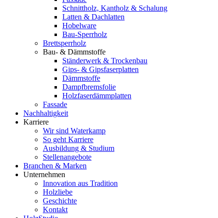
Schnittholz, Kantholz & Schalung
Latten & Dachlatten
Hobelware
Bau-Sperrholz
Brettsperrholz
Bau- & Dämmstoffe
Ständerwerk & Trockenbau
Gips- & Gipsfaserplatten
Dämmstoffe
Dampfbremsfolie
Holzfaserdämmplatten
Fassade
Nachhaltigkeit
Karriere
Wir sind Waterkamp
So geht Karriere
Ausbildung & Studium
Stellenangebote
Branchen & Marken
Unternehmen
Innovation aus Tradition
Holzliebe
Geschichte
Kontakt