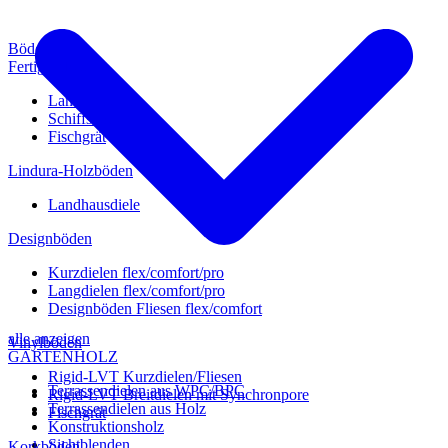
Böden
Fertigparkett
Landhausdiele
Schiffsboden
Fischgrät
Lindura-Holzböden
Landhausdiele
Designböden
Kurzdielen flex/comfort/pro
Langdielen flex/comfort/pro
Designböden Fliesen flex/comfort
alle anzeigen
Vinylböden
GARTENHOLZ
Rigid-LVT Kurzdielen/Fliesen
Terrassendielen aus WPC/BPC
Rigid-LVT Breitdielen mit Synchronpore
Terrassendielen aus Holz
Fischgrät
Konstruktionsholz
Sichtblenden
Korkböden