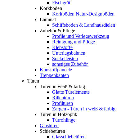
Fischgrät
Korkböden
Korkböden Natur-Designböden
Laminat
Schiffsböden & Landhausdielen
Zubehör & Pflege
Profile und Verlegewerkzeug
Reinigung und Pflege
Klebstoffe
Unterlagsbahnen
Sockelleisten
sonstiges Zubehör
Kunstoffpaneele
Treppenkanten
Türen
Türen in weiß & farbig
Glatte Türelemente
Rillentüren
Profiltüren
Zargen - Türen in weiß & farbig
Türen in Holzoptik
Türrohlinge
Glastüren
Schiebetüren
Glasschiebetüren