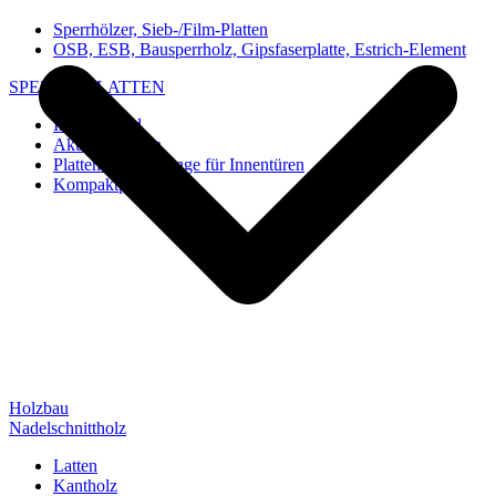
Sperrhölzer, Sieb-/Film-Platten
OSB, ESB, Bausperrholz, Gipsfaserplatte, Estrich-Element
SPEZIAL-PLATTEN
Imi-Verbund
Akustik-Platten
Platten und Rohlinge für Innentüren
Kompaktplatten
Holzbau
Nadelschnittholz
Latten
Kantholz