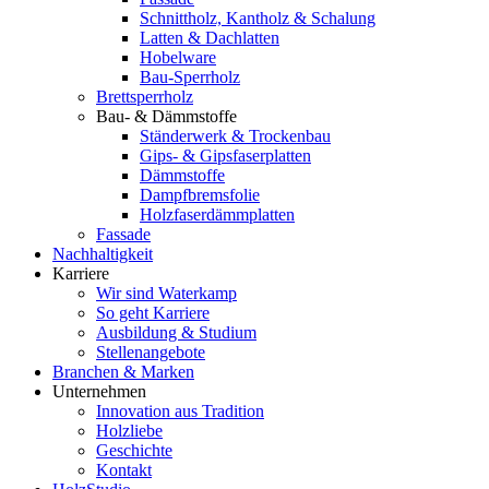
Schnittholz, Kantholz & Schalung
Latten & Dachlatten
Hobelware
Bau-Sperrholz
Brettsperrholz
Bau- & Dämmstoffe
Ständerwerk & Trockenbau
Gips- & Gipsfaserplatten
Dämmstoffe
Dampfbremsfolie
Holzfaserdämmplatten
Fassade
Nachhaltigkeit
Karriere
Wir sind Waterkamp
So geht Karriere
Ausbildung & Studium
Stellenangebote
Branchen & Marken
Unternehmen
Innovation aus Tradition
Holzliebe
Geschichte
Kontakt