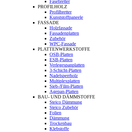
Fasebretter
PROFILHOLZ
Profilbretter
Kunststoffpaneele
FASSADE
Holzfassade
Fassadenplatten
Zubehör
WPC-Fassade
PLATTENWERKSTOFFE
OSB-Platten
ESB-Platten
Verlegespanplatten
3-Schicht-Platten
Nadelsperrholz
Multiplexplatten
Sieb-/Film-Platten
Agepan-Platten
BAU- UND DÄMMSTOFFE
Steico Dämmung
Steico Zubehör
Folien
Dämmung
Trockenbau
Klebstoffe