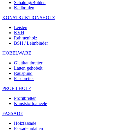
Schalung/Bohlen
Keilbohlen
KONSTRUKTIONSHOLZ
Leisten
KVH
Rahmenholz
BSH / Leimbinder
HOBELWARE
Glattkantbretter
Latten gehobelt
Rauspund
Fasebretter
PROFILHOLZ
Profilbretter
Kunststoffpaneele
FASSADE
Holzfassade
Fassadenplatten