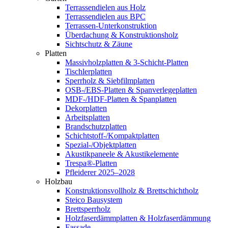
Terrassendielen aus Holz
Terrassendielen aus BPC
Terrassen-Unterkonstruktion
Überdachung & Konstruktionsholz
Sichtschutz & Zäune
Platten
Massivholzplatten & 3-Schicht-Platten
Tischlerplatten
Sperrholz & Siebfilmplatten
OSB-/EBS-Platten & Spanverlegeplatten
MDF-/HDF-Platten & Spanplatten
Dekorplatten
Arbeitsplatten
Brandschutzplatten
Schichtstoff-/Kompaktplatten
Spezial-/Objektplatten
Akustikpaneele & Akustikelemente
Trespa®-Platten
Pfleiderer 2025–2028
Holzbau
Konstruktionsvollholz & Brettschichtholz
Steico Bausystem
Brettsperrholz
Holzfaserdämmplatten & Holzfaserdämmung
Fassade