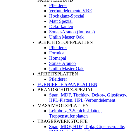
FARBVERBUND
Pfleiderer
Verbundelemente VBE
Hochglanz-Spezial
Matt-Spezial
Dekorkanten
Sonae-Arauco (Innovus)
Unilin Master Oak
SCHICHTSTOFFPLATTEN
Pfleiderer
Formica
Homapal
Sonae-Arauco
Unilin Master Oak
ARBEITSPLATTEN
Pfleiderer
FURNIERTE SPANPLATTEN
BRANDSCHUTZ-SPEZIAL
Span, MDF, Tischler-, Dekor-, Gipsfaser-,
HPL-Platten, HPL-Verbundelement
MASSIVHOLZPLATTEN
Leimholz, 3-Schicht-Platten,
Treppenstufenplatten
TRÄGERWERKSTOFFE
Span, MDF, HDF, Tipla, Gipsfaserplatte,