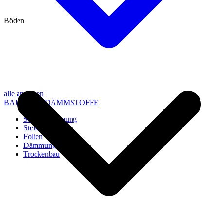
Böden
alle anzeigen
BAU- UND DÄMMSTOFFE
Steico Dämmung
Steico Zubehör
Folien
Dämmung
Trockenbau