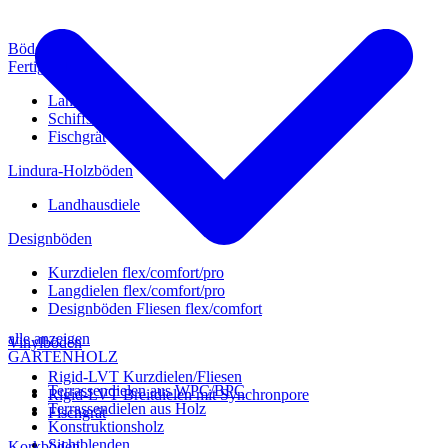
Böden
Fertigparkett
Landhausdiele
Schiffsboden
Fischgrät
Lindura-Holzböden
Landhausdiele
Designböden
Kurzdielen flex/comfort/pro
Langdielen flex/comfort/pro
Designböden Fliesen flex/comfort
alle anzeigen
Vinylböden
GARTENHOLZ
Rigid-LVT Kurzdielen/Fliesen
Terrassendielen aus WPC/BPC
Rigid-LVT Breitdielen mit Synchronpore
Terrassendielen aus Holz
Fischgrät
Konstruktionsholz
Sichtblenden
Korkböden