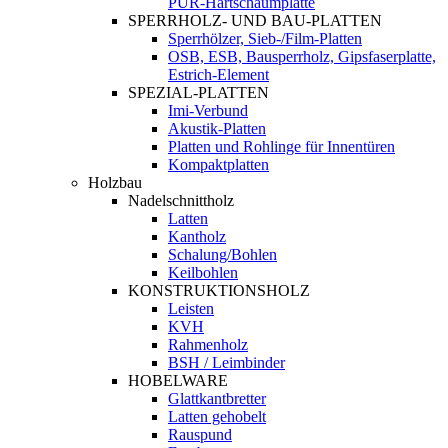
PUR-Hartschaumplatte
SPERRHOLZ- UND BAU-PLATTEN
Sperrhölzer, Sieb-/Film-Platten
OSB, ESB, Bausperrholz, Gipsfaserplatte,
Estrich-Element
SPEZIAL-PLATTEN
Imi-Verbund
Akustik-Platten
Platten und Rohlinge für Innentüren
Kompaktplatten
Holzbau
Nadelschnittholz
Latten
Kantholz
Schalung/Bohlen
Keilbohlen
KONSTRUKTIONSHOLZ
Leisten
KVH
Rahmenholz
BSH / Leimbinder
HOBELWARE
Glattkantbretter
Latten gehobelt
Rauspund