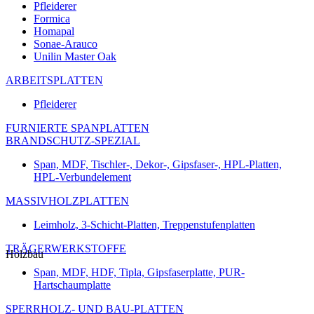
Pfleiderer
Formica
Homapal
Sonae-Arauco
Unilin Master Oak
ARBEITSPLATTEN
Pfleiderer
FURNIERTE SPANPLATTEN
BRANDSCHUTZ-SPEZIAL
Span, MDF, Tischler-, Dekor-, Gipsfaser-, HPL-Platten,
HPL-Verbundelement
MASSIVHOLZPLATTEN
Leimholz, 3-Schicht-Platten, Treppenstufenplatten
TRÄGERWERKSTOFFE
Holzbau
Span, MDF, HDF, Tipla, Gipsfaserplatte, PUR-
Hartschaumplatte
SPERRHOLZ- UND BAU-PLATTEN