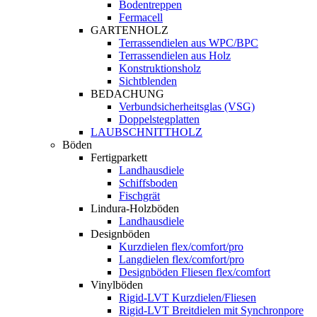
Bodentreppen
Fermacell
GARTENHOLZ
Terrassendielen aus WPC/BPC
Terrassendielen aus Holz
Konstruktionsholz
Sichtblenden
BEDACHUNG
Verbundsicherheitsglas (VSG)
Doppelstegplatten
LAUBSCHNITTHOLZ
Böden
Fertigparkett
Landhausdiele
Schiffsboden
Fischgrät
Lindura-Holzböden
Landhausdiele
Designböden
Kurzdielen flex/comfort/pro
Langdielen flex/comfort/pro
Designböden Fliesen flex/comfort
Vinylböden
Rigid-LVT Kurzdielen/Fliesen
Rigid-LVT Breitdielen mit Synchronpore