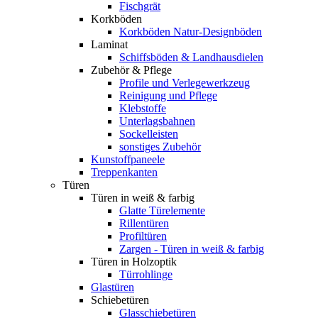
Fischgrät
Korkböden
Korkböden Natur-Designböden
Laminat
Schiffsböden & Landhausdielen
Zubehör & Pflege
Profile und Verlegewerkzeug
Reinigung und Pflege
Klebstoffe
Unterlagsbahnen
Sockelleisten
sonstiges Zubehör
Kunstoffpaneele
Treppenkanten
Türen
Türen in weiß & farbig
Glatte Türelemente
Rillentüren
Profiltüren
Zargen - Türen in weiß & farbig
Türen in Holzoptik
Türrohlinge
Glastüren
Schiebetüren
Glasschiebetüren