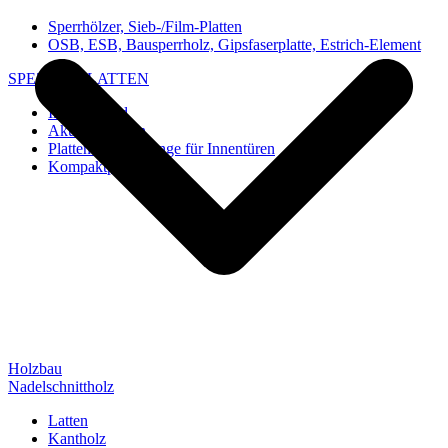
Sperrhölzer, Sieb-/Film-Platten
OSB, ESB, Bausperrholz, Gipsfaserplatte, Estrich-Element
SPEZIAL-PLATTEN
Imi-Verbund
Akustik-Platten
Platten und Rohlinge für Innentüren
Kompaktplatten
Holzbau
Nadelschnittholz
Latten
Kantholz