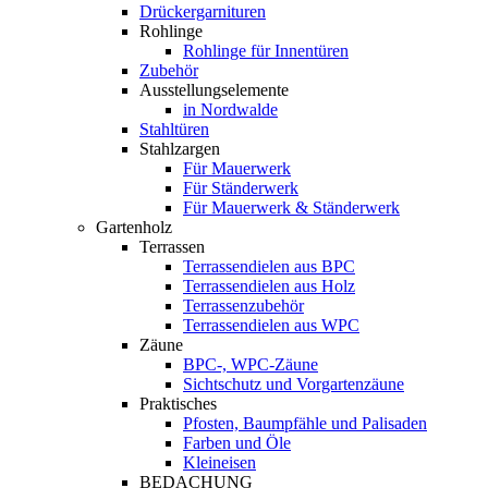
Drückergarnituren
Rohlinge
Rohlinge für Innentüren
Zubehör
Ausstellungselemente
in Nordwalde
Stahltüren
Stahlzargen
Für Mauerwerk
Für Ständerwerk
Für Mauerwerk & Ständerwerk
Gartenholz
Terrassen
Terrassendielen aus BPC
Terrassendielen aus Holz
Terrassenzubehör
Terrassendielen aus WPC
Zäune
BPC-, WPC-Zäune
Sichtschutz und Vorgartenzäune
Praktisches
Pfosten, Baumpfähle und Palisaden
Farben und Öle
Kleineisen
BEDACHUNG