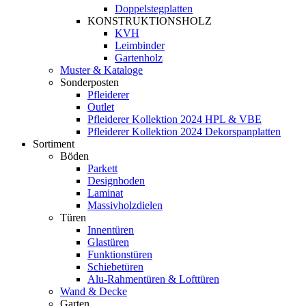
Doppelstegplatten
KONSTRUKTIONSHOLZ
KVH
Leimbinder
Gartenholz
Muster & Kataloge
Sonderposten
Pfleiderer
Outlet
Pfleiderer Kollektion 2024 HPL & VBE
Pfleiderer Kollektion 2024 Dekorspanplatten
Sortiment
Böden
Parkett
Designboden
Laminat
Massivholzdielen
Türen
Innentüren
Glastüren
Funktionstüren
Schiebetüren
Alu-Rahmentüren & Lofttüren
Wand & Decke
Garten