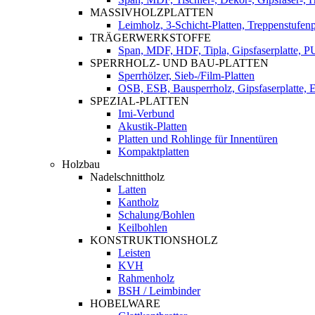
MASSIVHOLZPLATTEN
Leimholz, 3-Schicht-Platten, Treppenstufenp
TRÄGERWERKSTOFFE
Span, MDF, HDF, Tipla, Gipsfaserplatte, 
SPERRHOLZ- UND BAU-PLATTEN
Sperrhölzer, Sieb-/Film-Platten
OSB, ESB, Bausperrholz, Gipsfaserplatte, E
SPEZIAL-PLATTEN
Imi-Verbund
Akustik-Platten
Platten und Rohlinge für Innentüren
Kompaktplatten
Holzbau
Nadelschnittholz
Latten
Kantholz
Schalung/Bohlen
Keilbohlen
KONSTRUKTIONSHOLZ
Leisten
KVH
Rahmenholz
BSH / Leimbinder
HOBELWARE