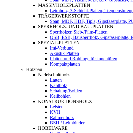
MASSIVHOLZPLATTEN
Leimholz, 3-Schicht-Platten, Treppenstufenp
TRÄGERWERKSTOFFE
Span, MDF, HDF, Tipla, Gipsfaserplatte, 
SPERRHOLZ- UND BAU-PLATTEN
Sperrhölzer, Sieb-/Film-Platten
OSB, ESB, Bausperrholz, Gipsfaserplatte, E
SPEZIAL-PLATTEN
Imi-Verbund
Akustik-Platten
Platten und Rohlinge für Innentüren
Kompaktplatten
Holzbau
Nadelschnittholz
Latten
Kantholz
Schalung/Bohlen
Keilbohlen
KONSTRUKTIONSHOLZ
Leisten
KVH
Rahmenholz
BSH / Leimbinder
HOBELWARE