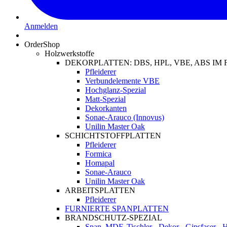
Anmelden
OrderShop
Holzwerkstoffe
DEKORPLATTEN: DBS, HPL, VBE, ABS I
Pfleiderer
Verbundelemente VBE
Hochglanz-Spezial
Matt-Spezial
Dekorkanten
Sonae-Arauco (Innovus)
Unilin Master Oak
SCHICHTSTOFFPLATTEN
Pfleiderer
Formica
Homapal
Sonae-Arauco
Unilin Master Oak
ARBEITSPLATTEN
Pfleiderer
FURNIERTE SPANPLATTEN
BRANDSCHUTZ-SPEZIAL
Span, MDF, Tischler-, Dekor-, Gipsfaser-,