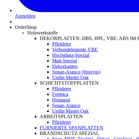
Anmelden
OrderShop
Holzwerkstoffe
DEKORPLATTEN: DBS, HPL, VBE, ABS I
Pfleiderer
Verbundelemente VBE
Hochglanz-Spezial
Matt-Spezial
Dekorkanten
Sonae-Arauco (Innovus)
Unilin Master Oak
SCHICHTSTOFFPLATTEN
Pfleiderer
Formica
Homapal
Sonae-Arauco
Unilin Master Oak
ARBEITSPLATTEN
Pfleiderer
FURNIERTE SPANPLATTEN
BRANDSCHUTZ-SPEZIAL
Span, MDF, Tischler-, Dekor-, Gipsfaser-,