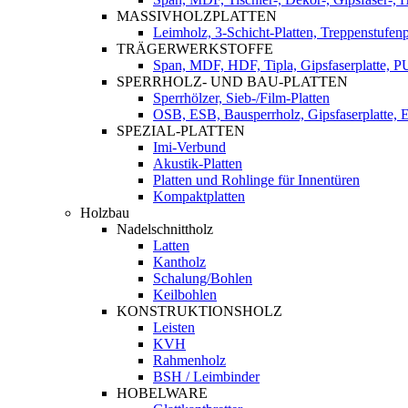
MASSIVHOLZPLATTEN
Leimholz, 3-Schicht-Platten, Treppenstufenp
TRÄGERWERKSTOFFE
Span, MDF, HDF, Tipla, Gipsfaserplatte, 
SPERRHOLZ- UND BAU-PLATTEN
Sperrhölzer, Sieb-/Film-Platten
OSB, ESB, Bausperrholz, Gipsfaserplatte, E
SPEZIAL-PLATTEN
Imi-Verbund
Akustik-Platten
Platten und Rohlinge für Innentüren
Kompaktplatten
Holzbau
Nadelschnittholz
Latten
Kantholz
Schalung/Bohlen
Keilbohlen
KONSTRUKTIONSHOLZ
Leisten
KVH
Rahmenholz
BSH / Leimbinder
HOBELWARE