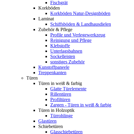
Fischgrät
Korkböden
Korkböden Natur-Designböden
Laminat
Schiffsböden & Landhausdielen
Zubehör & Pflege
Profile und Verlegewerkzeug
Reinigung und Pflege
Klebstoffe
Unterlagsbahnen
Sockelleisten
sonstiges Zubehör
Kunstoffpaneele
Treppenkanten
Türen
Türen in weiß & farbig
Glatte Türelemente
Rillentüren
Profiltüren
Zargen - Türen in weiß & farbig
Türen in Holzoptik
Türrohlinge
Glastüren
Schiebetüren
Glasschiebetüren