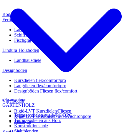
Böden
Fertigparkett
Landhausdiele
Schiffsboden
Fischgrät
Lindura-Holzböden
Landhausdiele
Designböden
Kurzdielen flex/comfort/pro
Langdielen flex/comfort/pro
Designböden Fliesen flex/comfort
alle anzeigen
Vinylböden
GARTENHOLZ
Rigid-LVT Kurzdielen/Fliesen
Terrassendielen aus WPC/BPC
Rigid-LVT Breitdielen mit Synchronpore
Terrassendielen aus Holz
Fischgrät
Konstruktionsholz
Sichtblenden
Korkböden