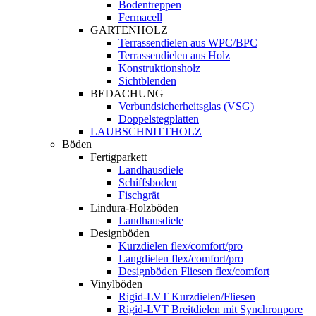
Bodentreppen
Fermacell
GARTENHOLZ
Terrassendielen aus WPC/BPC
Terrassendielen aus Holz
Konstruktionsholz
Sichtblenden
BEDACHUNG
Verbundsicherheitsglas (VSG)
Doppelstegplatten
LAUBSCHNITTHOLZ
Böden
Fertigparkett
Landhausdiele
Schiffsboden
Fischgrät
Lindura-Holzböden
Landhausdiele
Designböden
Kurzdielen flex/comfort/pro
Langdielen flex/comfort/pro
Designböden Fliesen flex/comfort
Vinylböden
Rigid-LVT Kurzdielen/Fliesen
Rigid-LVT Breitdielen mit Synchronpore