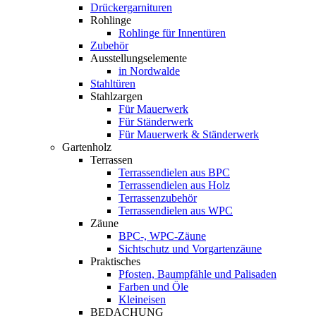
Drückergarnituren
Rohlinge
Rohlinge für Innentüren
Zubehör
Ausstellungselemente
in Nordwalde
Stahltüren
Stahlzargen
Für Mauerwerk
Für Ständerwerk
Für Mauerwerk & Ständerwerk
Gartenholz
Terrassen
Terrassendielen aus BPC
Terrassendielen aus Holz
Terrassenzubehör
Terrassendielen aus WPC
Zäune
BPC-, WPC-Zäune
Sichtschutz und Vorgartenzäune
Praktisches
Pfosten, Baumpfähle und Palisaden
Farben und Öle
Kleineisen
BEDACHUNG