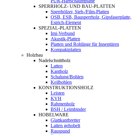
PUR-Hartschaumplatte
SPERRHOLZ- UND BAU-PLATTEN
Sperrhölzer, Sieb-/Film-Platten
OSB, ESB, Bausperrholz, Gipsfaserplatte,
Estrich-Element
SPEZIAL-PLATTEN
Imi-Verbund
Akustik-Platten
Platten und Rohlinge für Innentüren
Kompaktplatten
Holzbau
Nadelschnittholz
Latten
Kantholz
Schalung/Bohlen
Keilbohlen
KONSTRUKTIONSHOLZ
Leisten
KVH
Rahmenholz
BSH / Leimbinder
HOBELWARE
Glattkantbretter
Latten gehobelt
Rauspund