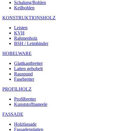
Schalung/Bohlen
Keilbohlen
KONSTRUKTIONSHOLZ
Leisten
KVH
Rahmenholz
BSH / Leimbinder
HOBELWARE
Glattkantbretter
Latten gehobelt
Rauspund
Fasebretter
PROFILHOLZ
Profilbretter
Kunststoffpaneele
FASSADE
Holzfassade
Fassadenplatten