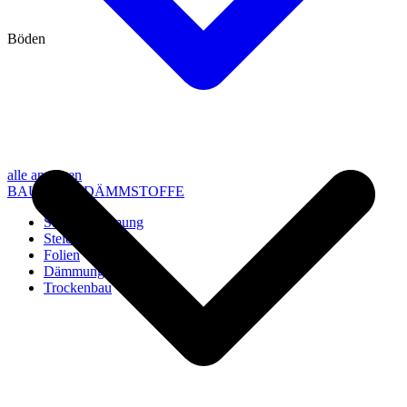
Böden
alle anzeigen
BAU- UND DÄMMSTOFFE
Steico Dämmung
Steico Zubehör
Folien
Dämmung
Trockenbau