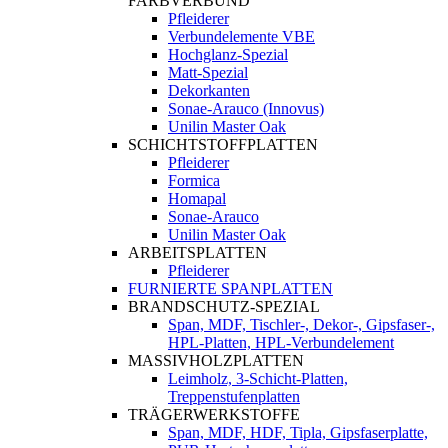
FARBVERBUND
Pfleiderer
Verbundelemente VBE
Hochglanz-Spezial
Matt-Spezial
Dekorkanten
Sonae-Arauco (Innovus)
Unilin Master Oak
SCHICHTSTOFFPLATTEN
Pfleiderer
Formica
Homapal
Sonae-Arauco
Unilin Master Oak
ARBEITSPLATTEN
Pfleiderer
FURNIERTE SPANPLATTEN
BRANDSCHUTZ-SPEZIAL
Span, MDF, Tischler-, Dekor-, Gipsfaser-,
HPL-Platten, HPL-Verbundelement
MASSIVHOLZPLATTEN
Leimholz, 3-Schicht-Platten,
Treppenstufenplatten
TRÄGERWERKSTOFFE
Span, MDF, HDF, Tipla, Gipsfaserplatte,