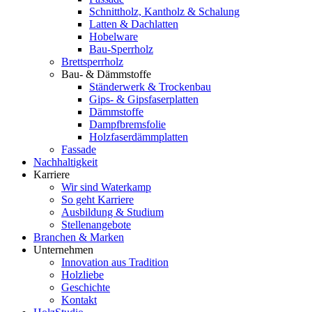
Schnittholz, Kantholz & Schalung
Latten & Dachlatten
Hobelware
Bau-Sperrholz
Brettsperrholz
Bau- & Dämmstoffe
Ständerwerk & Trockenbau
Gips- & Gipsfaserplatten
Dämmstoffe
Dampfbremsfolie
Holzfaserdämmplatten
Fassade
Nachhaltigkeit
Karriere
Wir sind Waterkamp
So geht Karriere
Ausbildung & Studium
Stellenangebote
Branchen & Marken
Unternehmen
Innovation aus Tradition
Holzliebe
Geschichte
Kontakt