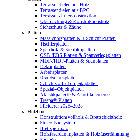
Terrassendielen aus Holz
Terrassendielen aus BPC
Terrassen-Unterkonstruktion
Überdachung & Konstruktionsholz
Sichtschutz & Zäune
Platten
Massivholzplatten & 3-Schicht-Platten
Tischlerplatten
Sperrholz & Siebfilmplatten
OSB-/EBS-Platten & Spanverlegeplatten
MDF-/HDF-Platten & Spanplatten
Dekorplatten
Arbeitsplatten
Brandschutzplatten
Schichtstoff-/Kompaktplatten
Spezial-/Objektplatten
Akustikpaneele & Akustikelemente
Trespa®-Platten
Pfleiderer 2025–2028
Holzbau
Konstruktionsvollholz & Brettschichtholz
Steico Bausystem
Brettsperrholz
Holzfaserdämmplatten & Holzfaserdämmung
Fassade