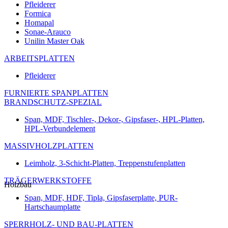
Pfleiderer
Formica
Homapal
Sonae-Arauco
Unilin Master Oak
ARBEITSPLATTEN
Pfleiderer
FURNIERTE SPANPLATTEN
BRANDSCHUTZ-SPEZIAL
Span, MDF, Tischler-, Dekor-, Gipsfaser-, HPL-Platten,
HPL-Verbundelement
MASSIVHOLZPLATTEN
Leimholz, 3-Schicht-Platten, Treppenstufenplatten
TRÄGERWERKSTOFFE
Holzbau
Span, MDF, HDF, Tipla, Gipsfaserplatte, PUR-
Hartschaumplatte
SPERRHOLZ- UND BAU-PLATTEN