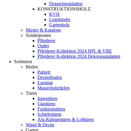
Doppelstegplatten
KONSTRUKTIONSHOLZ
KVH
Leimbinder
Gartenholz
Muster & Kataloge
Sonderposten
Pfleiderer
Outlet
Pfleiderer Kollektion 2024 HPL & VBE
Pfleiderer Kollektion 2024 Dekorspanplatten
Sortiment
Böden
Parkett
Designboden
Laminat
Massivholzdielen
Türen
Innentüren
Glastüren
Funktionstüren
Schiebetüren
Alu-Rahmentüren & Lofttüren
Wand & Decke
Garten