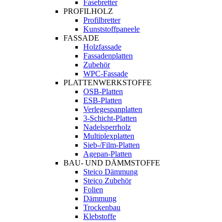
Fasebretter
PROFILHOLZ
Profilbretter
Kunststoffpaneele
FASSADE
Holzfassade
Fassadenplatten
Zubehör
WPC-Fassade
PLATTENWERKSTOFFE
OSB-Platten
ESB-Platten
Verlegespanplatten
3-Schicht-Platten
Nadelsperrholz
Multiplexplatten
Sieb-/Film-Platten
Agepan-Platten
BAU- UND DÄMMSTOFFE
Steico Dämmung
Steico Zubehör
Folien
Dämmung
Trockenbau
Klebstoffe