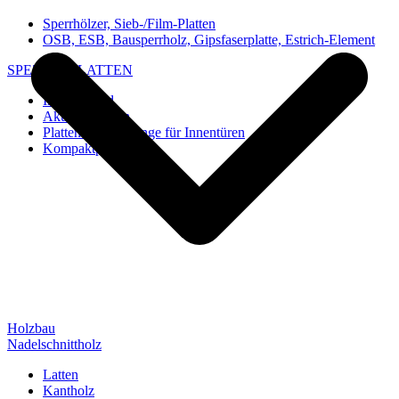
Sperrhölzer, Sieb-/Film-Platten
OSB, ESB, Bausperrholz, Gipsfaserplatte, Estrich-Element
SPEZIAL-PLATTEN
Imi-Verbund
Akustik-Platten
Platten und Rohlinge für Innentüren
Kompaktplatten
Holzbau
Nadelschnittholz
Latten
Kantholz