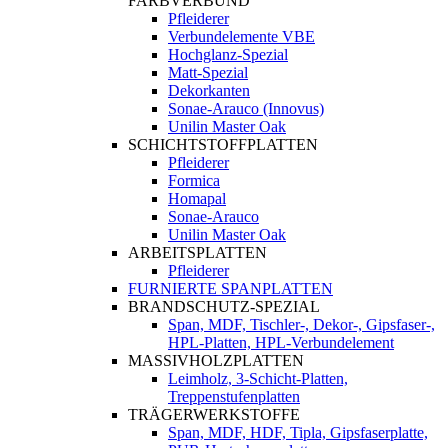
FARBVERBUND
Pfleiderer
Verbundelemente VBE
Hochglanz-Spezial
Matt-Spezial
Dekorkanten
Sonae-Arauco (Innovus)
Unilin Master Oak
SCHICHTSTOFFPLATTEN
Pfleiderer
Formica
Homapal
Sonae-Arauco
Unilin Master Oak
ARBEITSPLATTEN
Pfleiderer
FURNIERTE SPANPLATTEN
BRANDSCHUTZ-SPEZIAL
Span, MDF, Tischler-, Dekor-, Gipsfaser-,
HPL-Platten, HPL-Verbundelement
MASSIVHOLZPLATTEN
Leimholz, 3-Schicht-Platten,
Treppenstufenplatten
TRÄGERWERKSTOFFE
Span, MDF, HDF, Tipla, Gipsfaserplatte,