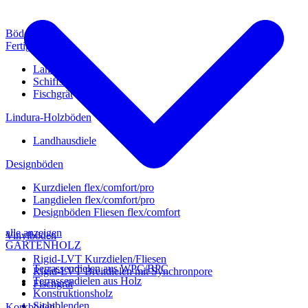
Böden
Fertigparkett
Landhausdiele
Schiffsboden
Fischgrät
Lindura-Holzböden
Landhausdiele
Designböden
Kurzdielen flex/comfort/pro
Langdielen flex/comfort/pro
Designböden Fliesen flex/comfort
alle anzeigen
Vinylböden
GARTENHOLZ
Rigid-LVT Kurzdielen/Fliesen
Terrassendielen aus WPC/BPC
Rigid-LVT Breitdielen mit Synchronpore
Terrassendielen aus Holz
Fischgrät
Konstruktionsholz
Sichtblenden
Korkböden