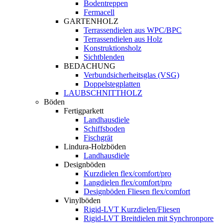
Bodentreppen
Fermacell
GARTENHOLZ
Terrassendielen aus WPC/BPC
Terrassendielen aus Holz
Konstruktionsholz
Sichtblenden
BEDACHUNG
Verbundsicherheitsglas (VSG)
Doppelstegplatten
LAUBSCHNITTHOLZ
Böden
Fertigparkett
Landhausdiele
Schiffsboden
Fischgrät
Lindura-Holzböden
Landhausdiele
Designböden
Kurzdielen flex/comfort/pro
Langdielen flex/comfort/pro
Designböden Fliesen flex/comfort
Vinylböden
Rigid-LVT Kurzdielen/Fliesen
Rigid-LVT Breitdielen mit Synchronpore