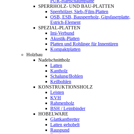
PUR-Hartschaumplatte
SPERRHOLZ- UND BAU-PLATTEN
Sperrhölzer, Sieb-/Film-Platten
OSB, ESB, Bausperrholz, Gipsfaserplatte,
Estrich-Element
SPEZIAL-PLATTEN
Imi-Verbund
Akustik-Platten
Platten und Rohlinge für Innentüren
Kompaktplatten
Holzbau
Nadelschnittholz
Latten
Kantholz
Schalung/Bohlen
Keilbohlen
KONSTRUKTIONSHOLZ
Leisten
KVH
Rahmenholz
BSH / Leimbinder
HOBELWARE
Glattkantbretter
Latten gehobelt
Rauspund