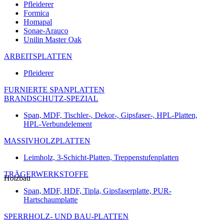
Pfleiderer
Formica
Homapal
Sonae-Arauco
Unilin Master Oak
ARBEITSPLATTEN
Pfleiderer
FURNIERTE SPANPLATTEN
BRANDSCHUTZ-SPEZIAL
Span, MDF, Tischler-, Dekor-, Gipsfaser-, HPL-Platten,
HPL-Verbundelement
MASSIVHOLZPLATTEN
Leimholz, 3-Schicht-Platten, Treppenstufenplatten
TRÄGERWERKSTOFFE
Holzbau
Span, MDF, HDF, Tipla, Gipsfaserplatte, PUR-
Hartschaumplatte
SPERRHOLZ- UND BAU-PLATTEN