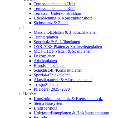
Terrassendielen aus Holz
Terrassendielen aus BPC
Terrassen-Unterkonstruktion
Überdachung & Konstruktionsholz
Sichtschutz & Zäune
Platten
Massivholzplatten & 3-Schicht-Platten
Tischlerplatten
Sperrholz & Siebfilmplatten
OSB-/EBS-Platten & Spanverlegeplatten
MDF-/HDF-Platten & Spanplatten
Dekorplatten
Arbeitsplatten
Brandschutzplatten
Schichtstoff-/Kompaktplatten
Spezial-/Objektplatten
Akustikpaneele & Akustikelemente
Trespa®-Platten
Pfleiderer 2025–2028
Holzbau
Konstruktionsvollholz & Brettschichtholz
Steico Bausystem
Brettsperrholz
Holzfaserdämmplatten & Holzfaserdämmung
Fassade