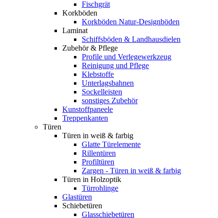
Fischgrät
Korkböden
Korkböden Natur-Designböden
Laminat
Schiffsböden & Landhausdielen
Zubehör & Pflege
Profile und Verlegewerkzeug
Reinigung und Pflege
Klebstoffe
Unterlagsbahnen
Sockelleisten
sonstiges Zubehör
Kunstoffpaneele
Treppenkanten
Türen
Türen in weiß & farbig
Glatte Türelemente
Rillentüren
Profiltüren
Zargen - Türen in weiß & farbig
Türen in Holzoptik
Türrohlinge
Glastüren
Schiebetüren
Glasschiebetüren