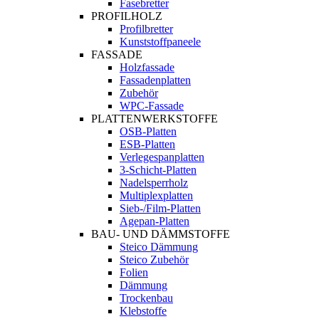
Fasebretter
PROFILHOLZ
Profilbretter
Kunststoffpaneele
FASSADE
Holzfassade
Fassadenplatten
Zubehör
WPC-Fassade
PLATTENWERKSTOFFE
OSB-Platten
ESB-Platten
Verlegespanplatten
3-Schicht-Platten
Nadelsperrholz
Multiplexplatten
Sieb-/Film-Platten
Agepan-Platten
BAU- UND DÄMMSTOFFE
Steico Dämmung
Steico Zubehör
Folien
Dämmung
Trockenbau
Klebstoffe