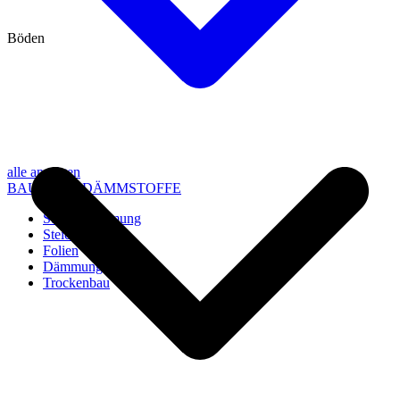
Böden
alle anzeigen
BAU- UND DÄMMSTOFFE
Steico Dämmung
Steico Zubehör
Folien
Dämmung
Trockenbau