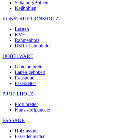
Schalung/Bohlen
Keilbohlen
KONSTRUKTIONSHOLZ
Leisten
KVH
Rahmenholz
BSH / Leimbinder
HOBELWARE
Glattkantbretter
Latten gehobelt
Rauspund
Fasebretter
PROFILHOLZ
Profilbretter
Kunststoffpaneele
FASSADE
Holzfassade
Fassadenplatten