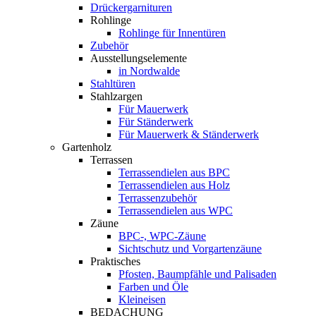
Drückergarnituren
Rohlinge
Rohlinge für Innentüren
Zubehör
Ausstellungselemente
in Nordwalde
Stahltüren
Stahlzargen
Für Mauerwerk
Für Ständerwerk
Für Mauerwerk & Ständerwerk
Gartenholz
Terrassen
Terrassendielen aus BPC
Terrassendielen aus Holz
Terrassenzubehör
Terrassendielen aus WPC
Zäune
BPC-, WPC-Zäune
Sichtschutz und Vorgartenzäune
Praktisches
Pfosten, Baumpfähle und Palisaden
Farben und Öle
Kleineisen
BEDACHUNG