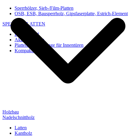
Sperrhölzer, Sieb-/Film-Platten
OSB, ESB, Bausperrholz, Gipsfaserplatte, Estrich-Element
SPEZIAL-PLATTEN
Imi-Verbund
Akustik-Platten
Platten und Rohlinge für Innentüren
Kompaktplatten
Holzbau
Nadelschnittholz
Latten
Kantholz