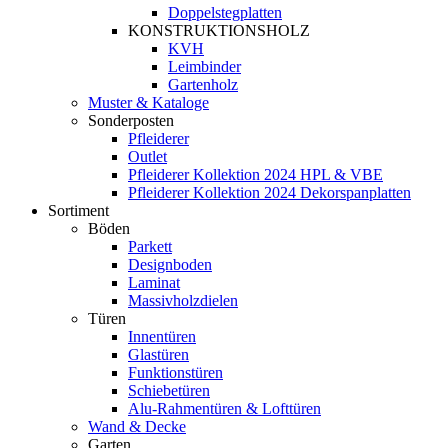
Doppelstegplatten
KONSTRUKTIONSHOLZ
KVH
Leimbinder
Gartenholz
Muster & Kataloge
Sonderposten
Pfleiderer
Outlet
Pfleiderer Kollektion 2024 HPL & VBE
Pfleiderer Kollektion 2024 Dekorspanplatten
Sortiment
Böden
Parkett
Designboden
Laminat
Massivholzdielen
Türen
Innentüren
Glastüren
Funktionstüren
Schiebetüren
Alu-Rahmentüren & Lofttüren
Wand & Decke
Garten