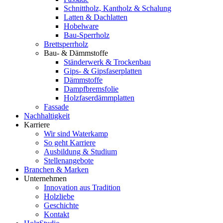
Schnittholz, Kantholz & Schalung
Latten & Dachlatten
Hobelware
Bau-Sperrholz
Brettsperrholz
Bau- & Dämmstoffe
Ständerwerk & Trockenbau
Gips- & Gipsfaserplatten
Dämmstoffe
Dampfbremsfolie
Holzfaserdämmplatten
Fassade
Nachhaltigkeit
Karriere
Wir sind Waterkamp
So geht Karriere
Ausbildung & Studium
Stellenangebote
Branchen & Marken
Unternehmen
Innovation aus Tradition
Holzliebe
Geschichte
Kontakt